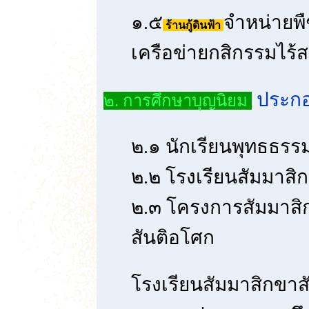
๑.๕
จำหน่ายพื
ร้านกู้ดินฟ้า
เครือข่ายกสิกรรมไร
ประกอ
๒. การศึกษาบุญนิยม
๒.๑ นักเรียนพุทธธรรม
๒.๒ โรงเรียนสัมมาสิ
๒.๓ โครงการสัมมาสิก
สันติอโศก
โรงเรียนสัมมาสิกขาส