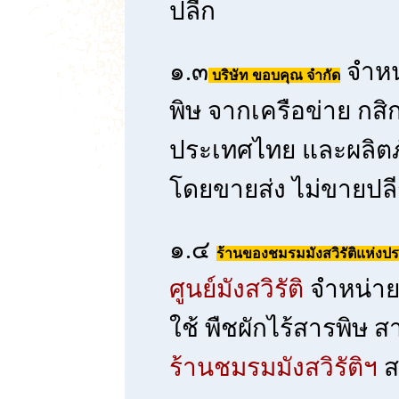
ปลีก
๑.๓
จำหน่
บริษัท ขอบคุณ จำกัด
พิษ จากเครือข่าย กสิ
ประเทศไทย และผลิต
โดยขายส่ง ไม่ขายปล
๑.๔
ร้านของชมรมมังสวิรัติแห่งป
ศูนย์มังสวิรัติ
จำหน่ายอ
ใช้ พืชผักไร้สารพิษ
ร้านชมรมมังสวิรัติฯ
ส