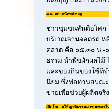
๓.๓ ตลาดนัดพลังบุญ
ชาวชุมชนสันติอโศก ได
บริเวณลานจอดรถ หลัง
ตลาด คือ ๐๕.๓๐ น.-๐
ธรรม นำพืชผักผลไม้ ไร
และของกินของใช้ที่
นิยม ซึ่งพ่อท่านสมณะ
ขายเพื่อช่วยผู้ผลิตจริงๆ
เปิดโอกาสให้ญาติธรรมมาขายของในตลา