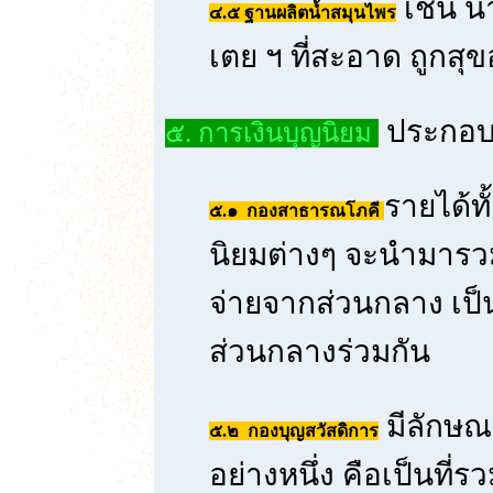
เช่น น
๔.๕ ฐานผลิตน้ำสมุนไพร
เตย ฯ ที่สะอาด ถูกสุ
ประกอบ
๕. การเงินบุญนิยม
รายได้ท
๕.๑ กองสาธารณโภคี
นิยมต่างๆ จะนำมารวม
จ่ายจากส่วนกลาง เป็
ส่วนกลางร่วมกัน
มีลักษณ
๕.๒ กองบุญสวัสดิการ
อย่างหนึ่ง คือเป็นที่ร