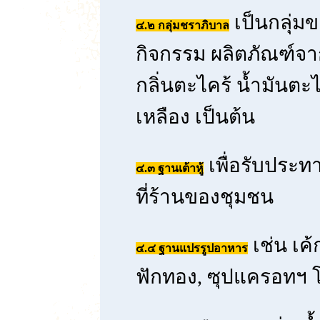
เป็นกลุ่มข
๔.๒ กลุ่มชราภิบาล
กิจกรรม ผลิตภัณฑ์จา
กลิ่นตะไคร้ น้ำมันตะไ
เหลือง เป็นต้น
เพื่อรับประ
๔.๓ ฐานเต้าหู้
ที่ร้านของชุมชน
เช่น เค้
๔.๔ ฐานแปรรูปอาหาร
ฟักทอง, ซุปแครอทฯ โ