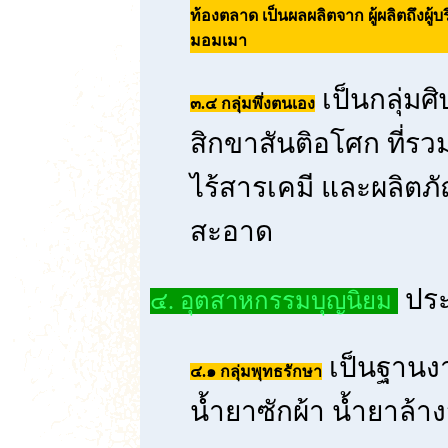
ท้องตลาด เป็นผลผลิตจาก ผู้ผลิตถึงผู้
มอมเมา
เป็นกลุ่มศ
๓.๔ กลุ่มพึ่งตนเอง
สิกขาสันติอโศก ที่ร
ไร้สารเคมี และผลิตภ
สะอาด
ประ
๔. อุตสาหกรรมบุญนิยม
เป็นฐานงา
๔.๑ กลุ่มพุทธรักษา
น้ำยาซักผ้า น้ำยาล้า