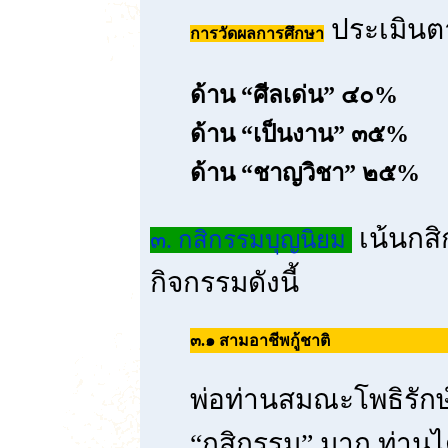
ประเมินต
การวัดผลการศึกษา
ด้าน “ศีลเด่น” ๔๐%
ด้าน “เป็นงาน” ๓๕%
ด้าน “ชาญวิชา” ๒๕%
เน้นกสิ
๓. กสิกรรมบุญนิยม
กิจกรรมดังนี้
๓.๑ สามอาชีพกู้ชาติ
พ่อท่านสมณะโพธิรักษ
“กสิกรรม” มาก ท่านได้