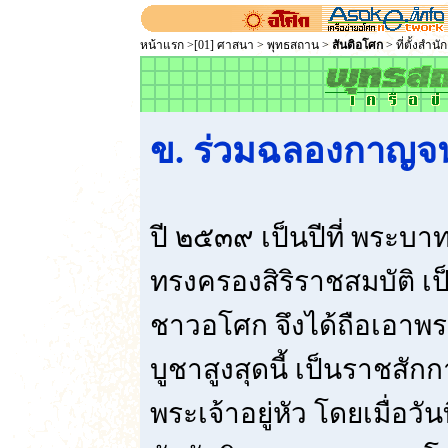
หน้าแรก
>
[01] ศาสนา
>
พุทธสถาน
>
สันติอโศก
> ที่ตั้งสำน
ข.
ร่วมฉลองกาญจน
ปี ๒๕๓๙ เป็นปีที่ พระบาท
ทรงครองสิริราชสมบัติ เป
ชาวอโศก จึงได้ถือเอาพร
บูชาสูงสุดนี้ เป็นราชสั
พระเจ้าอยู่หัว โดยเมื่อว