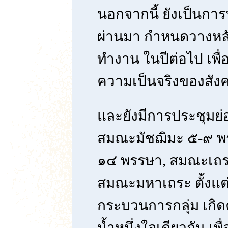
นอกจากนี้ ยังเป็นก
ผ่านมา กำหนดวางหล
ทำงาน ในปีต่อไป เพื
ความเป็นจริงของสัง
และยังมีการประชุมย่
สมณะมัชฌิมะ ๕-๙ พ
๑๔ พรรษา, สมณะเถ
สมณะมหาเถระ ตั้งแต่ ๒
กระบวนการกลุ่ม เกิด
น้ำหนึ่งใจเดียวกัน เพ