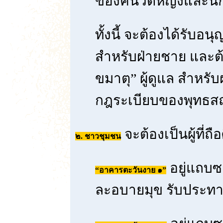
ของคนวัดหญิงและนัก
ทั้งนี้ จะต้องได้รับอ
สำหรับฝ่ายชาย และต้
ขมาตุ” ผู้ดูแล สำหรั
กฎระเบียบของพุทธส
จะต้องเป็นผู้ที่ถ
๒. ชาวชุมชน
อยู่แถบซอ
“อาคารตะวันงาย ๑”
ละอบายมุข รับประทาน