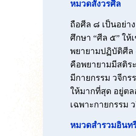
หมวดสังวรศีล
ถือศีล ๘ เป็นอย่า
ศึกษา “ศีล ๕” ให้เข
พยายามปฏิบัติศีล 
คือพยายามมีสติระ
มีกายกรรม วจีกร
ให้มากที่สุด อยู่
เฉพาะกายกรรม วจี
หมวดสำรวมอินทร