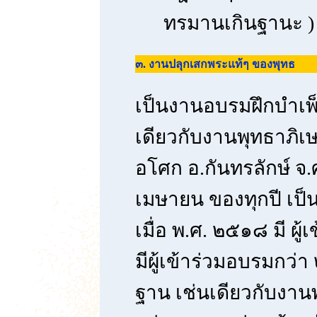
ทรมานเกินฐานะ )
๓. งานปลุกเสกพระแท้ๆ ของพุทธ
เป็นงานอบรมฝึกบำเพ
เดียวกับงานพุทธาภิเษ
อโศก อ.กันทรลักษ์ จ.
เมษายน ของทุกปี เป็น
เมื่อ พ.ศ. ๒๕๑๘ มี ผู
มีผู้เข้าร่วมอบรมกว่า
ฐาน เช่นเดียวกับงาน