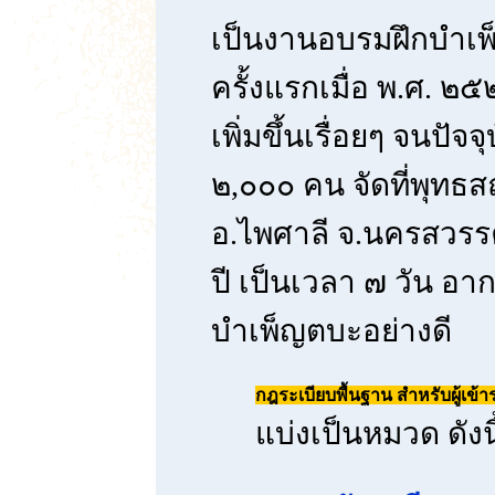
เป็นงานอบรมฝึกบำเพ็
ครั้งแรกเมื่อ พ.ศ. ๒
เพิ่มขึ้นเรื่อยๆ จนปัจจ
๒,๐๐๐ คน จัดที่พุทธ
อ.ไพศาลี จ.นครสวรรค
ปี เป็นเวลา ๗ วัน อา
บำเพ็ญตบะอย่างดี
กฎระเบียบพื้นฐาน สำหรับผู้เข้
แบ่งเป็นหมวด ดังนี