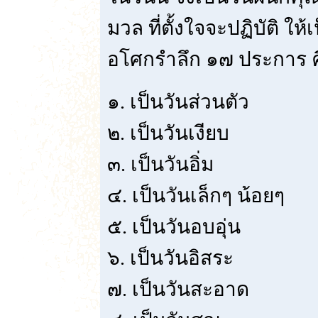
มวล ที่ตั้งใจจะปฏิบัติ 
อโศกรำลึก ๑๗ ประการ ค
๑. เป็นวันส่วนตัว
๒. เป็นวันเงียบ
๓. เป็นวันอิ่ม
๔. เป็นวันเล็กๆ น้อยๆ
๕. เป็นวันอบอุ่น
๖. เป็นวันอิสระ
๗. เป็นวันสะอาด