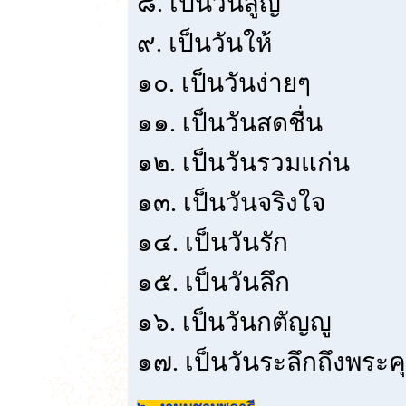
๘. เป็นวันสูญ
๙. เป็นวันให้
๑๐. เป็นวันง่ายๆ
๑๑. เป็นวันสดชื่น
๑๒. เป็นวันรวมแก่น
๑๓. เป็นวันจริงใจ
๑๔. เป็นวันรัก
๑๕. เป็นวันลึก
๑๖. เป็นวันกตัญญู
๑๗. เป็นวันระลึกถึงพร