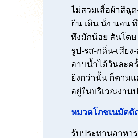
ไม่สวมเสื้อผ้าสีฉู
ยืน เดิน นั่ง นอน
พึงมักน้อย สันโดษ
รูป-รส-กลิ่น-เสียง
อาบน้ำได้วันละครั
ยิ่งกว่านั้น ก็ตามแ
อยู่ในบริเวณงานป
หมวดโภชเนมัตตั
รับประทานอาหาร