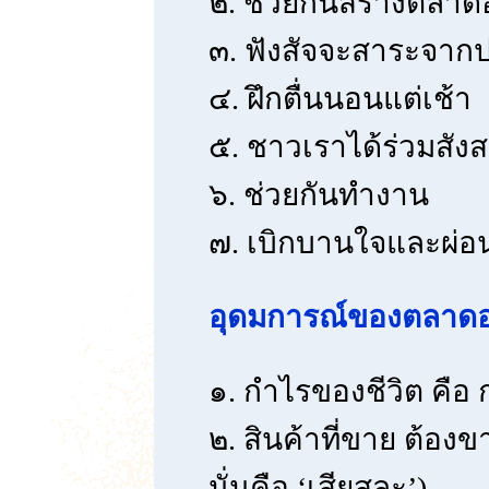
๒. ช่วยกันสร้างตลาด
๓. ฟังสัจจะสาระจากป
๔. ฝึกตื่นนอนแต่เช้า
๕. ชาวเราได้ร่วมสังส
๖. ช่วยกันทำงาน
๗. เบิกบานใจและผ่
อุดมการณ์ของตลาดอ
๑. กำไรของชีวิต คือ
๒. สินค้าที่ขาย ต้องข
นั่นคือ ‘เสียสละ’)