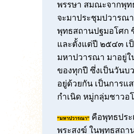
พรรษา สมณะจากพุท
จะมาประชุมปวารณา อ
พุทธสถานปฐมอโศก ซึ่
และตั้งแต่ปี ๒๕๔๓ เป็
มหาปวารณา มาอยู่ในช่
ของทุกปี ซึ่งเป็นวั
อยู่ด้วยกัน เป็นการแ
กำเนิด หมู่กลุ่มชาวอ
คือพุทธประเ
“มหาปวารณา”
พระสงฆ์ ในพุทธสถา