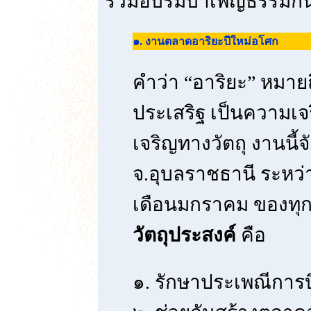
ร่วมอบรมบำเพ็ญธรรมกัน
๑. งานตลาดอาริยะปีใหม่อโศก
คำว่า “อาริยะ” หมายถ
ประเสริฐ เป็นความเจ
เจริญทางวัตถุ งานนี้
จ.อุบลราชธานี ระหว่
เดือนมกราคม ของทุก
วัตถุประสงค์
คือ
๑. รักษาประเพณีกา