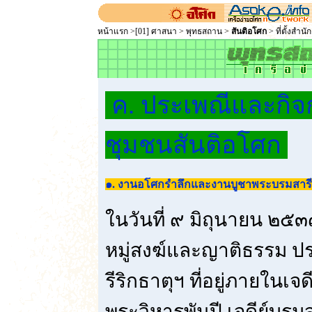
หน้าแรก
>
[01] ศาสนา
>
พุทธสถาน
>
สันติอโศก
> ที่ตั้งสำน
ค. ประเพณีและกิจ
ชุมชนสันติอโศก
๑. งานอโศกรำลึกและงานบูชาพระบรมสารีร
ในวันที่ ๙ มิถุนายน ๒๕๓
หมู่สงฆ์และญาติธรรม ป
รีริกธาตุฯ ที่อยู่ภายใน
พระวิหารพันปี เจดีย์บรมส