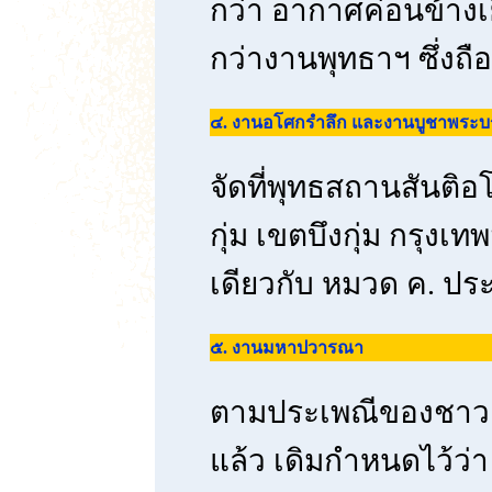
กว่า อากาศค่อนข้างเย
กว่างานพุทธาฯ ซึ่งถื
๔. งานอโศกรำลึก และงานบูชาพระบร
จัดที่พุทธสถานสันติ
กุ่ม เขตบึงกุ่ม กรุง
เดียวกับ หมวด ค. ป
๕. งานมหาปวารณา
ตามประเพณีของชาว
แล้ว เดิมกำหนดไว้ว่า