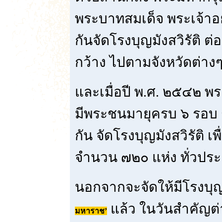
พระบาทสมเด็จ พระเจ้าอยู
กันจัดโรงบุญมังสวิรัติ ต
กว้าง ไปตามจังหวัดต่างๆ
และเมื่อปี พ.ศ. ๒๕๔๒ พร
มีพระชนมายุครบ ๖ รอบ 
กัน จัดโรงบุญมังสวิรัติ 
จำนวน ๗๒๐ แห่ง ทั่วปร
นอกจากจะจัดให้มีโรงบุญม
แล้ว ในวันสำคัญต่
มหาราช’