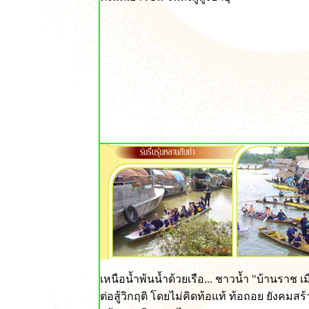
เหนือน้ำพ้นน้ำด้วยเรือ... ชาวน้ำ "บ้านราช เม
ต่อสู้วิกฤติ โดยไม่คิดท้อแท้ ท้อถอย ยังคมสร