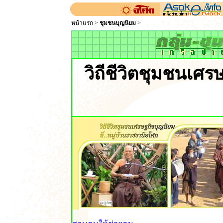
หน้าแรก
>
ชุมชนบุญนิยม
>
วิถีชีวิตชุมชนเศร