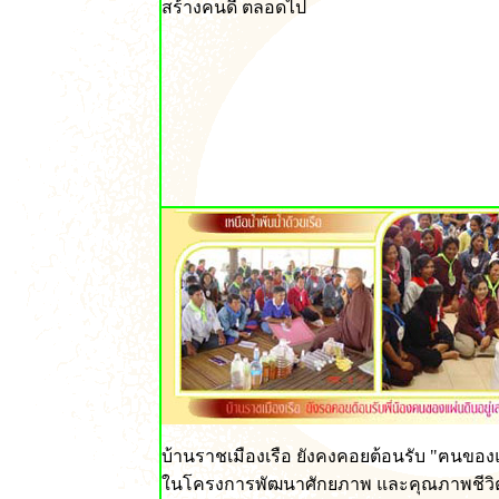
สร้างคนดี ตลอดไป
บ้านราชเมืองเรือ ยังคงคอยต้อนรับ "ฅนของแ
ในโครงการพัฒนาศักยภาพ และคุณภาพชีว