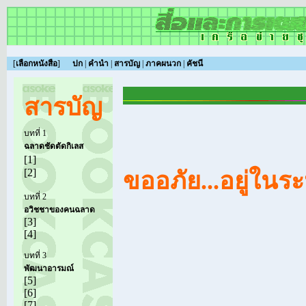
[
เลือกหนังสือ
]
ปก
|
คำนำ
|
สารบัญ
|
ภาคผนวก
|
คัชนี
อีคิวโลกุตระ...
สมณะโพธิรักษ์ / บทที่ 5
สารบัญ
บทที่ 1
ฉลาดชัดตัดกิเลส
[1]
[2]
ขออภัย...อยู่ในร
บทที่ 2
อวิชชาของคนฉลาด
[3]
[4]
บทที่ 3
พัฒนาอารมณ์
[5]
[6]
[7]