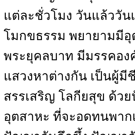
แต่ละชั่วโมง วันแล้ววันเล
โมกขธรรม พยายามมีอุต
พระยุคลบาท มีมรรคองค
แสวงหาต่างกัน เป็นผู้มีช
สรรเสริญ โลกียสุข ด้วย
อุตสาหะ ที่จะอดทนพากเ