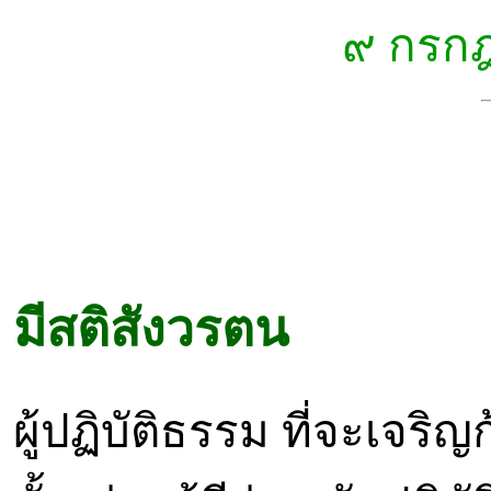
๙ กรก
มีสติสังวรตน
ผู้ปฏิบัติธรรม ที่จะเจร