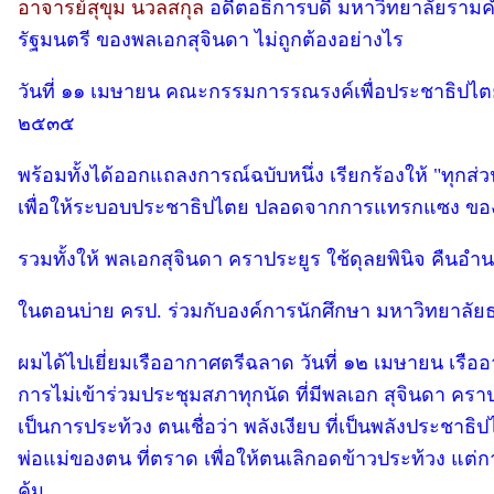
อาจารย์สุขุม นวลสกุล
อดีตอธิการบดี มหาวิทยาลัยรามค
รัฐมนตรี ของพลเอกสุจินดา ไม่ถูกต้องอย่างไร
วันที่ ๑๑ เมษายน คณะกรรมการรณรงค์เพื่อประชาธิปไตย
๒๕๓๕
พร้อมทั้งได้ออกแถลงการณ์ฉบับหนึ่ง เรียกร้องให้ "ทุกส่
เพื่อให้ระบอบประชาธิปไตย ปลอดจากการแทรกแซง ข
รวมทั้งให้ พลเอกสุจินดา คราประยูร ใช้ดุลยพินิจ ค
ในตอนบ่าย ครป. ร่วมกับองค์การนักศึกษา มหาวิทยาลัยธ
ผมได้ไปเยี่ยมเรืออากาศตรีฉลาด วันที่ ๑๒ เมษายน เร
การไม่เข้าร่วมประชุมสภาทุกนัด ที่มีพลเอก สุจินดา คราป
เป็นการประท้วง ตนเชื่อว่า พลังเงียบ ที่เป็นพลังประช
พ่อแม่ของตน ที่ตราด เพื่อให้ตนเลิกอดข้าวประท้วง แต
คุ้ม