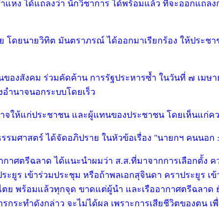
ำแหง ได้แถลงว่า นักวิชาการ ได้พร้อมแล้ว ที่จะออกแถล
 โดยนายวิทิต มันตราภรณ์ ได้ออกมาเรียกร้อง ให้ประชาชน
วนของสังคม ร่วมคัดค้าน การรัฐประหารซ้ำ ในวันที่ ๗ เมษาย
องอำนาจนอกระบบโดยเร็ว
ืนอำนาจให้แก่ประชาชน และผู้แทนของประชาชน โดยเห็นแก่
รรมศาสตร์ ได้จัดอภิปราย ในหัวข้อเรื่อง "นายกฯ คนนอก 
ืออากาศตรีฉลาด ได้แนะนำผมว่า ส.ส.ที่มาจากการเลือกตั
ระยูร เข้าร่วมประชุม หรือถ้าพลเอกสุจินดา คราประยูร เข้า
าธิปไตย พร้อมแล้วทุกจุด ขาดแต่ผู้นำ และเรืออากาศตรีฉลา
่การกระทำดังกล่าว จะไม่ได้ผล เพราะการเสียชีวิตของตน เ