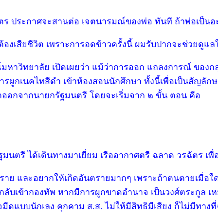
ตร ประกาศจะสานต่อ เจตนารมณ์ของพ่อ ทันที ถ้าพ่อเป็นอ
งเสียชีวิต เพราะการอดข้าวครั้งนี้ ผมรับปากจะช่วยดูแลให
หาวิทยาลัย เปิดเผยว่า แม้ว่าการออก แถลงการณ์ ของกลุ
การผูกเนคไทสีดำ เข้าห้องสอนนักศึกษา ทั้งนี้เพื่อเป็นสัญ
ลาออกจากนายกรัฐมนตรี โดยจะเริ่มจาก ๒ ขั้น ตอน คือ
ฐมนตรี ได้เดินทางมาเยี่ยม เรืออากาศตรี ฉลาด วรฉัตร เพื
ตราย และอยากให้เกิดอันตรายมากๆ เพราะถ้าตนตายเมื่อใด 
ือด กลับเข้ากองทัพ หากมีการผูกขาดอำนาจ เป็นวงศ์ตระกูล
ดแบบนักเลง คุกคาม ส.ส. ไม่ให้มีสิทธิมีเสียง ก็ไม่มีทางที