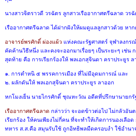
นางสาวจิตราวดี วรฉัตร ลูกสาวเรืออากาศตรีฉลาด วรฉั
เรืออากาศตรีฉลาด ได้ฝากฝังให้ผมดูแลลูกสาวด้วย หากต้อ
อาจารย์พรศักดิ์ ผ่องแผ้ว
แห่งคณะรัฐศาสตร์ จุฬาลงกรณ์ม
คัดค้านวิธีหนึ่ง และคงจะออกมาเรื่อยๆ เป็นระยะๆ เช่น 
สุดท้าย คือ การเรียกร้องให้ พลเอกสุจินดา คราประยูร 
๑. การตำหนิ ๕ พรรคการเมือง ที่ไม่มีอุดมการณ์ และ
๒. ผลักดันให้ พลเอกสุจินดา คราประยูร ลาออก
หกโมงเย็น นายไกรศักดิ์ ชุณหะวัณ อดีตที่ปรึกษานายกรั
เรืออากาศตรีฉลาด
กล่าวว่า จะอดข้าวต่อไป ไม่กลัวอัน
เรียกร้อง ให้คนเพียงไม่กี่คน ที่จะทำให้เกิดการนองเล
ทหาร ส.ส.คือ สมุนรับใช้ ถูกอิทธิพลมืดครอบงำ ใช้อำนาจมื