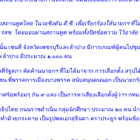
งสถานทูตไทย ในวอชิงตัน ดี.ซี. เพื่อเรียกร้องให้นายกฯ ที่
สช. โดยมอบผ่านสถานทูต พร้อมทั้งปิดข้อความ ไว้อาลัย ท
้น เช่นที่ จังหวัดเพชรบุรีและลำปาง มีการเกณฑ์ผู้คนไปชุ
และลำปาง มีประมาณ ๑,๐๐๐ คน
่รัฐสภา คัดค้านนายกฯ ที่ไม่ได้มาจาก การเลือกตั้ง สรุปได
ะชาชน ที่พรรคการเมืองบางพรรค สนับสนุนคนนอก เป็นนายกร
ศรัยพร้อมๆ กัน ๙ แห่ง เป็นการหาเสียงเลือกตั้งผู้ว่าฯ 
ประชาธิปไตย ถนนราชดำเนิน กลุ่มนักศึกษา ประมาณ ๒๐ คน น
่าวทำด้วยกระดาษ เป็นรูปพลเอกสุจินดา คราประยูร พร้อมข้