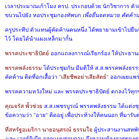
เวลาประมาณเก้าโมง ครป. ประกอบด้วย นักวิชาการ ตั
ขบวนไปยัง หอประชุมกองทัพบก
เพื่อยื่นจดหมาย คัดค้
ครูประทีป ตัวแทนผู้คัดค้านคนหนึ่ง ได้พยายามเข้าไปย
ไว้ โดยได้นำแผงเหล็กมากั้น
พรรคประชาธิปัตย
์ ออกแถลงการณ์เรียกร้อง ให้ประธาน
พรรคพลังธรรม
ได้ประชุมกัน มีมติให้ ส.ส.พรรคพลังธรรม
คัดค้าน ติดที่อกเสื้อว่า
"เสียชีพอย่าเสียสัตย์"
ออกเผยแพร่
พรรคความหวังใหม่ และ พรรคประชาธิปัตย์ ตกลงไว้ทุกข
คุณจรัส พั้วช่วย
ส.ส.เพชรบูรณ์ พรรคพลังธรรม ได้แต่งชุ
ข้อความว่า "อาย" ติดอยู่ เพื่อประท้วงให้คนนอก ที่ม
ที่สหรัฐอเมริกา นายอนุสรณ์ ธรรมใจ
ผู้ประสานงานสหพั
และ เวอร์จิเนีย ออกแบบสอบถาม ถึงความต้องการของคนไ