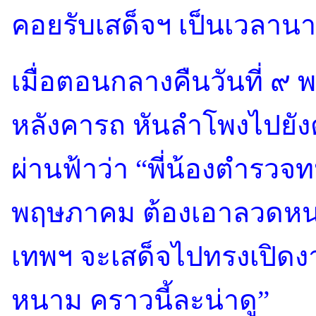
คอยรับเสด็จฯ เป็นเวลาน
เมื่อตอนกลางคืนวันที่ ๙
หลังคารถ หันลำโพงไปยัง
ผ่านฟ้าว่า “พี่น้องตำรวจทห
พฤษภาคม ต้องเอาลวดหน
เทพฯ จะเสด็จไปทรงเปิดง
หนาม คราวนี้ละน่าดู”