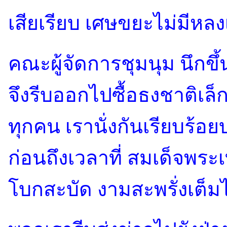
เสียเรียบ เศษขยะไม่มีหลงเ
คณะผู้จัดการชุมนุม นึกขึ้
จึงรีบออกไปซื้อธงชาติเล็
ทุกคน เรานั่งกันเรียบร้
ก่อนถึงเวลาที่ สมเด็จพระ
โบกสะบัด งามสะพรั่งเต็