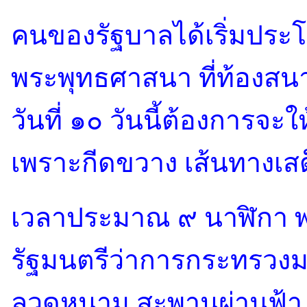
คนของรัฐบาลได้เริ่มประโ
พระพุทธศาสนา ที่ท้องสนา
วันที่ ๑๐ วันนี้ต้องการจะใ
เพราะกีดขวาง เส้นทางเส
เวลาประมาณ ๙ นาฬิกา พ
รัฐมนตรีว่าการกระทรวงม
ลวดหนาม สะพานผ่านฟ้า แล