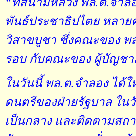
“ที่สนามหลวง พล.ต.จำล
พันธ์ประชาธิปไตย หลายคน
วิสาขบูชา ซึ่งคณะของ พ
รอบ กับคณะของ ผู้บัญช
ในวันนี้ พล.ต.จำลอง ได้
ดนตรีของฝ่ายรัฐบาล ในวั
เป็นกลาง และติดตามสถา