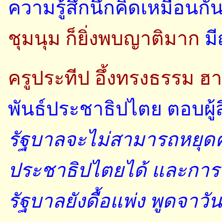
ความรู้สึกนึกคิดเหมือนกัน
ชุมนุม ก็ยิ่งพบญาติมาก
มี
ครูประทีป อึ้งทรงธรรม ฮ
พันธ์ประชาธิปไตย ตอบผู้ส
รัฐบาลจะไม่สามารถหยุดคล
ประชาธิปไตยได้ และการชุ
รัฐบาลยังดื้อแพ่ง พูดจาวันนี