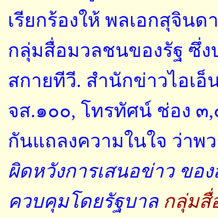
เรียกร้องให้ พลเอกสุจิน
กลุ่มสื่อมวลชนของรัฐ ซึ่ง
สกายทีวี. สำนักข่าวไอเอ็นเ
จส.๑๐๐, โทรทัศน์ ช่อง ๓
กันแถลงความในใจ ว่าพว
ผิดหวังการเสนอข่าว ของสถ
ควบคุมโดยรัฐบาล
กลุ่มส