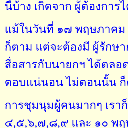
นี้บ้าง เกิดจาก ผู้ต้องการ
แม้ในวันที่ ๑๗ พฤษภาคม 
ก็ตาม แต่จะต้องมี ผู้รัก
สื่อสารกับนายกฯ ได้ตลอ
ตอบแน่นอน ไม่ตอนนั้น ก็ต
การชุมนุมผู้คนมากๆ เราก็ท
๔,๕,๖,๗,๘,๙ และ ๑๐ พฤ