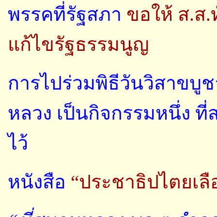
พรรคที่รัฐสภา
ขอให้ ส.ส.
แก้ไขรัฐธรรมนูญ
การไปร่วมพิธีวันวิสาขบู
หลวง เป็นกิจกรรมหนึ่ง ท
ไว้
หนังสือ
“ประชาธิปไตยเล