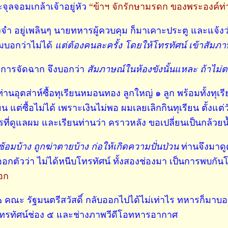
ุลจอมเกล้าเจ้าอยู่หัว
“ข้าฯ จักรักษามรดก ของพระองค์ท่า
ำ อยู่เพลินๆ นายทหารผู้ควบคุม ก็มาเคาะประตู และแจ้งว
บอกว่าไม่ได้
แต่ต้องคนละครั้ง โดยให้โทรทัศน์ เข้าสัมภ
มีการจัดฉาก จึงบอกว่า
สัมภาษณ์ในห้องขังนั้นแหละ ถ้าไม่ต
 ท่านอุตส่าห์ซื้อทุเรียนหมอนทอง ลูกใหญ่ ๑ ลูก พร้อมทั้ง
แต่ซื้อไม่ได้ เพราะเงินไม่พอ ผมเลยเลิกกินทุเรียน ตั้งแต่ว
่ดูแลผม และเรียนท่านว่า คราวหลัง ขอเปลี่ยนเป็นกล้วยน้
้อมบ้าง ถูกฆ่าตายบ้าง ก่อให้เกิดความปั่นป่วน
ท่านจึงมาดูด
กตัวว่า ไม่ได้หนีบโทรทัศน์ ทั้งสองช่องมา เป็นการพบกันโดย
ออก
ึง ๒ คณะ รัฐมนตรีสวัสดิ์ กลับออกไปได้ไม่เท่าไร ทหารก็มาบอ
วโทรทัศน์ช่อง ๕ และช่างภาพวีดีโอทหารอากาศ