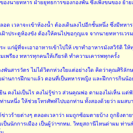
องนายทหาร ฝ่ายยุทธการของกองพัน ซึ่งเพิ่งขนของ ย้ายออ
ลอด เวลาจะเข้าห้องน้ำ ต้องเดินลงไปอีกชั้นหนึ่ง ซึ่งมีทหา
ยืนเฝ้าประตูห้องขัง ต้องให้คนไปขอกุญแจ จากนายทหารเวร
 แก่ผู้ที่จะเอาอาหารเข้าไปให้ เขาทำอาหารมังสวิรัติ ให้ท
อมเพรียง ทหารทุกคนให้เกียรติ ทำความเคารพทุกครั้ง
องพันสารวัตร ไม่ได้วิตกห่วงใยแต่อย่างใด คิดว่าคุณศิริลั
เคยผ่านการฝึกมาแล้ว ตอนที่เป็นทหารหญิง และฝึกการกินน้อ
ด้ยิน คงไม่เป็นไร คงไม่รู้ข่าว ส่วนคุณพ่อ ตามองไม่เห็น แต่
านหนึ่ง ให้ช่วยโทรศัพท์ไปบอกท่าน ทั้งสองด้วยว่า ผมสบา
ด้ข่าวร้ายต่างๆ ตลอดเวลาว่า ผมถูกซ้อมตายบ้าง ถูกยิงตา
เป็นนักการเมือง เป็นผู้ว่าฯกทม. วิทยุสถานีไหนด่าผม ท่านฟ
้น