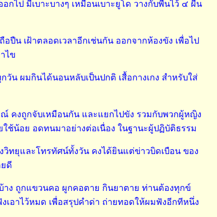
กไป มีเบาะบางๆ เหมือนเบาะยูโด วางกับพื้นไว้ ๔ ผืน
รถือปืน เฝ้าตลอดเวลาอีกเช่นกัน ออกจากห้องขัง เพื่อไป
มาไข
ุกวัน ผมกินได้นอนหลับเป็นปกติ เสื้อกางเกง สำหรับใส่
กษณ์ คงถูกจับเหมือนกัน และแยกไปขัง รวมกับพวกผู้หญิง
ยใช้น้อย อดทนมาอย่างต่อเนื่อง ในฐานะผู้ปฏิบัติธรรม
ฟังวิทยุและโทรทัศน์ทั้งวัน คงได้ยินแต่ข่าวบิดเบือน ของ
ยดี
ยบ้าง ถูกแขวนคอ ผูกคอตาย กินยาตาย ท่านต้องทุกข์
ังเอาไว้หมด เพื่อสรุปคำด่า ถ่ายทอดให้ผมฟังอีกทีหนึ่ง