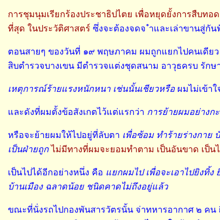
การชุมนุมเรียกร้องประชาธิปไตย เพื่อหยุดยั้งการสืบทอด
ที่สุด ในประวัติศาสตร์
ซึ่งจะต้องจดจ ำและเล่าขานสู่กัน
ตอนสายๆ ของวันที่ ๑๙ พฤษภาคม ผมถูกแยกไปคนเดียว ไ
สิบตำรวจบางเขน มีตำรวจแต่งชุดสนาม อาวุธครบ รักษากา
เหตุการณ์ร้ายแรงหนักหนา เช่นนั้นเชียวหรือ
ผมไม่เข้าใ
และดังที่ผมตั้งข้อสังเกตไว้แต่แรกว่า
การย้ายผมอย่างกะท
หรือจะย้ายผมให้ไปอยู่ที่ลับตา
เพื่อซ้อม ทำร้ายร่างกาย 
เป็นฝ่ายถูก
ไม่มีทางที่ผมจะยอมทำตาม เป็นอันขาด เป็นไร
เป็นไปได้อีกอย่างหนึ่ง คือ
แยกผมไป เพื่อจะเอาไปยิงทิ้ง ย
บ้านเมือง ฉลาดน้อย ชนิดคาดไม่ถึงอยู่แล้ว
ขณะที่นั่งรถไปกองพันสารวัตรนั้น จ่าทหารอากาศ ๒ คน ถื