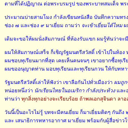
ตามที่ได้ปฏิญาณ ต่อพระบรมรูป ของพระบาทสมเด็จ พระจ
ประมาณบ่ายสามโมง กำลังเขียนหนังสือ บันทึกความทรงจ
ช่อง ๗ และช่อง ๙ มาเยี่ยม ถามว่า
จะเข้าเยี่ยมได้ไหม
ผม
เดิมจะขอให้ผมนั่งสัมภาษณ์ ที่ห้องรับแขก ผมรู้ทันว่าจะ
ผมให้สัมภาษณ์เสร็จ ก็เชิญรัฐมนตรีสวัสดิ์ เข้าไปในห้อง
ผมชอบทุเรียนมากที่สุด เคยเห็นคนจนๆ เขาอยากซื้อทุเรียน 
ผมขออนุญาตท่าน มอบทุเรียนและทุเรียนกวน ให้กับทหารที
รัฐมนตรีสวัสดิ์เล่าให้ฟังว่า เขาลือกันไปทั่วเมืองว่า
ผมถูกซ
หน่อยหนึ่งว่า
นักเรียนไทยในอเมริกา กำลังประท้วง
และออ
ท่านว่า
ทุกสิ่งทุกอย่างจะเรียบร้อย ถ้าพลเอกสุจินดา ลา
วันนี้เป็นอะไรไม่รู้ บทจะมีคนเยี่ยม ก็มาเยี่ยมติดๆ กันถ
และ เสนาธิการทหารอากาศ มาเยี่ยม พร้อมกับผู้สื่อข่า