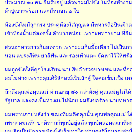
ประมาณ ๑๐ คน ยืนรับอยู่ แล้วพาผมไปขัง ในห้องทำงานข
ผ้าปูเบาะพร้อม และมีหมอน ๒ ใบ
ห้องขังไม่มีลูกกรง ประตูห้องใส่กุญแจ มีทหารถือปืนเฝ้าต
เข้าห้องน้ำแต่ละครั้ง ลำบากหน่อย เพราะทหารยาม ที่
ส่วนอาหารการกินสะดวก เพราะผมกินมื้อเดียว ไม่เป็นภาระ
นอน แปรงสีฟัน ยาสีฟัน และรองเท้าแตะ จัดหาไว้ให้พร้
ผมถูกขังทั้งที่คุกโรงเรียน นายสิบตำรวจบางเขน และที่ก
ผมไม่ห่วง เพราะคุณศิริลักษณ์เป็นนักสู้ ใจคอเข้มแข็ง 
นึกถึงคุณพ่อคุณแม่ ท่านอายุ ๘๐ กว่าทั้งคู่ คุณแม่หูไม่ไ
รัฐบาล และคงเป็นห่วงผมไม่น้อย ผมจึงขอร้อง นายทหารท่
ผมทราบภายหลังว่า ขณะที่ผมติดคุกนั้น คุณพ่อคุณแม่ ไ
เพราะผมแท้ๆ ปกติท่านก็ทุกข์อยู่แล้ว ทุกข์ตลอดเวลาที่ผม
ผมเลิกเป็นนักการเมืองได้เร็วเท่าใด ท่านคงดีใจมากเท่านั