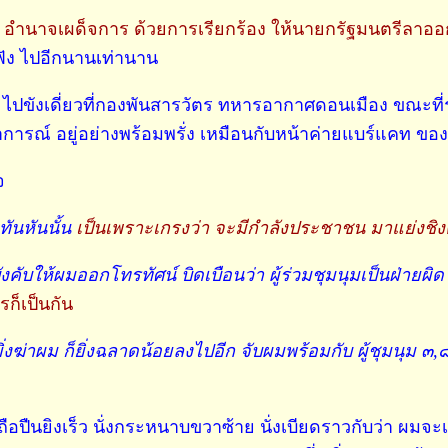
 อำนาจเผด็จการ ด้วยการเรียกร้อง ให้นายกรัฐมนตรีลาออกคร
ฟัง ไปอีกนานเท่านาน
ปขังเดี่ยวที่กองพันสารวัตร ทหารอากาศดอนเมือง ขณะที่
รณ์ อยู่อย่างพร้อมพรั่ง เหมือนกับหน้าค่ายแบร์แคท ของท
จ
ันหันนั้น
เป็นเพราะเกรงว่า จะมีกำลังประชาชน มาแย่งชิง
บังคับให้ผมออกโทรทัศน์ บิดเบือนว่า ผู้ร่วมชุมนุมเป็นฝ่า
ก็เป็นกัน
ิ่งฆ่าผม ก็ยิ่งฉลาดน้อยลงไปอีก จับผมพร้อมกับ ผู้ชุมนุม ๓,
อปืนยิงเร็ว นั่งกระหนาบขวาซ้าย นั่งเบียดราวกับว่า ผมจะ