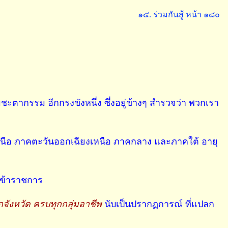
๑๕. ร่วมกันสู้ หน้า ๑๘๐
ชะตากรรม อีกกรงขังหนึ่ง ซึ่งอยู่ข้างๆ สำรวจว่า พวกเรา
าคเหนือ ภาคตะวันออกเฉียงเหนือ ภาคกลาง และภาคใต้ อายุ
ละข้าราชการ
กจังหวัด ครบทุกกลุ่มอาชีพ
นับเป็นปรากฏการณ์ ที่แปลก