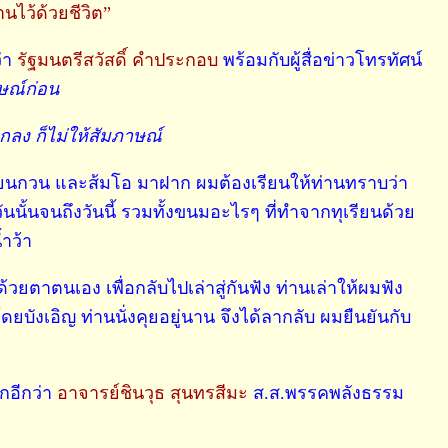
นไว้ด้วยชีวิต”
่า
รัฐมนตรีสวัสดิ์ คำประกอบ
พร้อมกับผู้สื่อข่าวโทรทัศน์
าษณ์ก่อน
กลง ก็ไม่ให้สัมภาษณ์
ทุเรียนกวน และส้มโอ มาฝาก ผมต้องเรียนให้ท่านทราบว่า
ันนั้นจนถึงวันนี้ รวมทั้งขนมอะไรๆ ที่ทำจากทุเรียนด้วย
ำว้า
้วยตาตนเอง เพื่อกลับไปเล่าสู่กันฟัง ท่านเล่าให้ผมฟัง
บังเอิญ ท่านนั่งคุยอยู่นาน จึงได้ลากลับ ผมยืนยันกับ
กอีกว่า
อาจารย์ชินวุธ สุนทรสีมะ
ส.ส.พรรคพลังธรรม