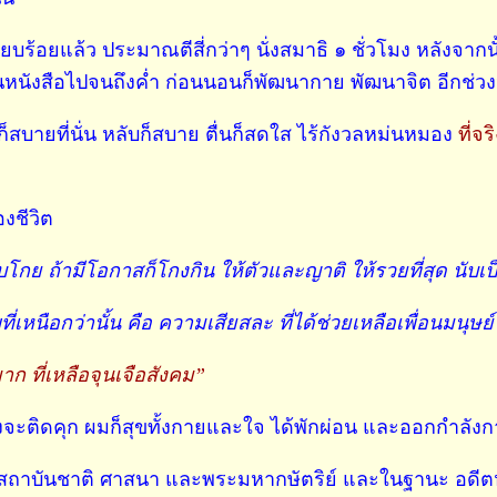
บร้อยแล้ว ประมาณตีสี่กว่าๆ นั่งสมาธิ ๑ ชั่วโมง หลังจากน
ยนหนังสือไปจนถึงค่ำ ก่อนนอนก็พัฒนากาย พัฒนาจิต อีกช่วงห
 ก็สบายที่นั่น หลับก็สบาย ตื่นก็สดใส ไร้กังวลหม่นหมอง
ที่จร
งชีวิต
โกย ถ้ามีโอกาสก็โกงกิน ให้ตัวและญาติ ให้รวยที่สุด นับเ
ี่เหนือกว่านั้น คือ ความเสียสละ ที่ได้ช่วยเหลือเพื่อนมนุษย์
ก ที่เหลือจุนเจือสังคม”
 ถึงจะติดคุก ผมก็สุขทั้งกายและใจ ได้พักผ่อน และออกกำลัง
เพื่อสถาบันชาติ ศาสนา และพระมหากษัตริย์ และในฐานะ อดี