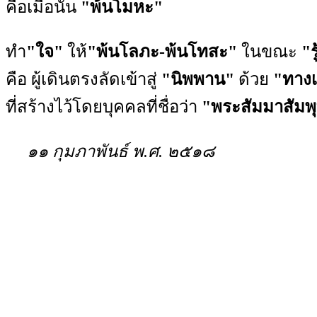
คือเมื่อนั้น
"พ้นโมหะ"
ทำ
"ใจ"
ให้
"พ้นโลภะ-พ้นโทสะ"
ในขณะ
"ร
คือ ผู้เดินตรงลัดเข้าสู่
"นิพพาน"
ด้วย
"ทางเ
ที่สร้างไว้โดยบุคคลที่ชื่อว่า
"พระสัมมาสัมพุ
๑๑ กุมภาพันธ์ พ.ศ. ๒๕๑๘