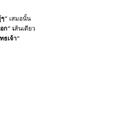
ู้ๆ"
เสมอนั้น
อก" เ
ส้นเดียว
ทธเจ้า"