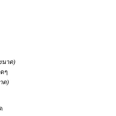
ขนาด)
ใดๆ
าด)
ด