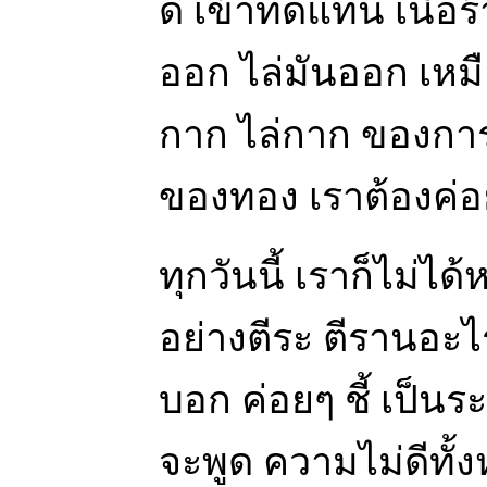
ดี เข้าทดแทน เนื้อร
ออก ไล่มันออก เหมือ
กาก ไล่กาก ของการฝั
ของทอง เราต้องค่อ
ทุกวันนี้ เราก็ไม่ไ
อย่างตีระ ตีรานอะไร
บอก ค่อยๆ ชี้ เป็นระด
จะพูด ความไม่ดีทั้ง