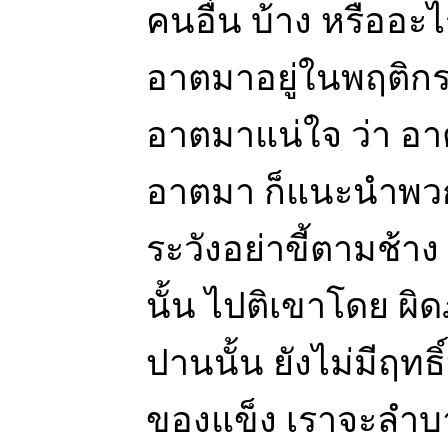
คนอื่น บ้าง หรืออะไร
อาตมาอยู่ในพฤติกรรม
อาตมาแน่ใจ ว่า อา
อาตมา ก็แนะนำพวกค
ระวังอย่าขี้ตามช้า
นั้น ไปติเขาโดย ผิด
ปานนั้น ยังไม่มีฤทธ
ของแข็ง เราจะลำบาก ส