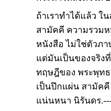
ถ้าเราทำได้แล้ว ในส
สามัคคี ความรวมหมู
หนังสือ ไม่ใช่ตัวภ
แต่มันเป็นของจริงท
ทฤษฎีของ พระพุทธเ
เป็นปึกแผ่น สามัคคี
แน่นหนา นิรันดร.--