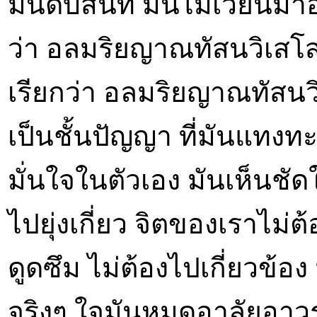
มันดับสนิท มันไม่เวียนมาอี
ว่า อลมริยญาณทัสนวิเสโส 
เรียกว่า อลมริยญาณทัสนว
เป็นชั้นปัญญา ที่มันแทงทะล
มั่นใจในตัวเอง มันเห็นชัด
ไปยุ่งเกี่ยว จิตของเราไม่ต
ดูดซึม ไม่ต้องไปเกี่ยวข้
จริงๆ ใจมันหมดอาลัยอาวร