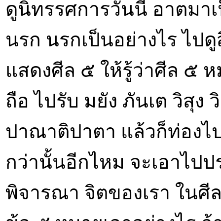
ดูนิทรรศการวันนี้ อาตม
นรก นรกเป็นอย่างไร ไปดูส
แสดงศีล ๕ ให้รู้ว่าศีล ๕ 
ถือ ไปรับ มยัง ภันเต วิสุง 
ปาณาติปาตา แล้วก็ท่องไป 
กว่านั้นอีกไหม จะเอาไปปร
พิจารณา จิตของเรา ในศีล ๕