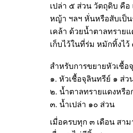
เปล่า ๕ ส่วน วัตถุดิบ ค
หญ้า ฯลฯ หั่นหรือสับเป็น
เคล้า ด้วยน้ำตาลทรายแ
เก็บไว้ในที่ร่ม หมักทิ้งไว้
สำหรับการขยายหัวเชื้อจุล
๑. หัวเชื้อจุลินทรีย์ ๑ ส่ว
๒. น้ำตาลทรายแดงหรือก
๓. น้ำเปล่า ๑๐ ส่วน
เมื่อครบทุก ๓ เดือน สามา