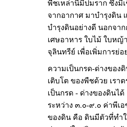
พืชเหล่านี้มีปมราก ซึ่งมี
จากอากาศ มาบำรุงดิน แ
บำรุงดินอย่างดี นอกจากก
เศษอาหาร ใบไม้ ใบหญ้าค
จุลินทรีย์ เพื่อเพิ่มการย่
ความเป็นกรด-ด่างของดิน
เติบโต ของพืชด้วย เรา
เป็นกรด - ด่างของดินได้ 
ระหว่าง ๓.๐-๙.๐ ค่าพีเ
ของดิน คือ ดินมีตัวที่ทำ