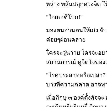
หล่าง พลันปลุกดวงจิต ให
"ใจเธอซิโบก!"
มองตนอ่านตนให้เก่ง จับ
ค่อยๆผ่อนคลาย
ใครจะวุ่นวาย ใครจะอย่า
สถานการณ์ ดูจิตใจของ
"โรคประสาทหรือเปล่า?" 
บางทีความฉลาด อาจพาตั
เมื่อภิกษุ ๓ องค์ตั้งสัจจ
ตะเกียงเริ่มริบหรี่ ภิกษ