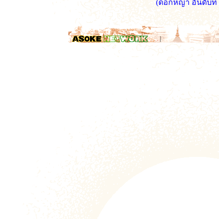
(ดอกหญ้า อันดับท
.
|