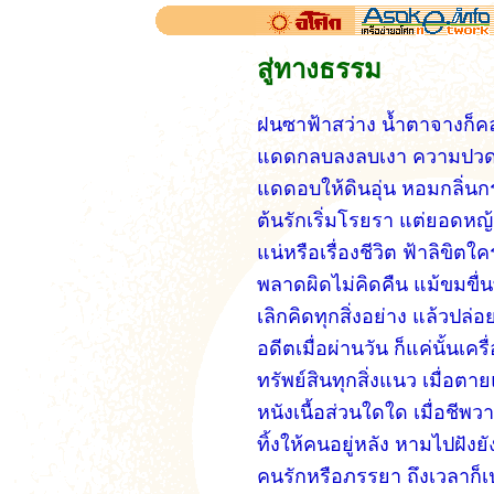
สู่ทางธรรม
ฝนซาฟ้าสว่าง น้ำตาจางก็
แดดกลบลงลบเงา ความปวดร
แดดอบให้ดินอุ่น หอมกลิ่นก
ต้นรักเริ่มโรยรา แต่ยอดหญ้
แน่หรือเรื่องชีวิต ฟ้าลิขิตใ
พลาดผิดไม่คิดคืน แม้ขมขื่
เลิกคิดทุกสิ่งอย่าง แล้วปล่
อดีตเมื่อผ่านวัน ก็แค่นั้นเคร
ทรัพย์สินทุกสิ่งแนว เมื่อต
หนังเนื้อส่วนใดใด เมื่อชีพ
ทิ้งให้คนอยู่หลัง หามไปฝังยั
คนรักหรือภรรยา ถึงเวลาก็เ