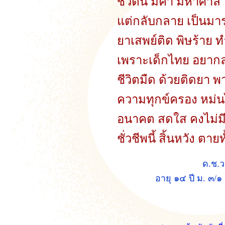
ชีวิตนี้ มีค่า มหาศาล
แต่กลับกลาย เป็นมา
ยาเสพย์ติด พิษร้าย 
เพราะเด็กไทย อยากล
ชีวิตมืด ด้วยติดยา 
ความทุกข์ครอง หม่นไห
อนาคต สดใส คงไม่ม
ชั่วชีพนี้ สิ้นหวัง ตายท
ด.ช.ว
อายุ ๑๔ ปี ม. ๓/๑ 