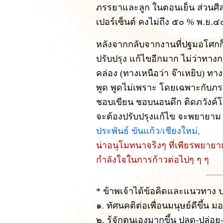
ภรรยาและลูก ในตอนเย็น ส่วนศีล ๘
เปอร์เซ็นต์ คงไม่ถึง ๕๐ % พ.ย.๔
หลังจากกลับจากงานที่ปฐมอโศกก็ส
ปรับปรุง แก้ไขอีกมาก ไม่ว่าทาง
คล่อง (ทางเหนือว่า จ๊าเหยิบ) ทา
พูด พูดไม่เพราะ โดยเฉพาะกับภรร
ชอบเขียน ชอบนอนดึก ติดภวังค์โ
จะต้องปรับปรุงแก้ไข จะพยายาม ทำ
ประพันธ์ ขันแก้ว/เชียงใหม่,
น่าอนุโมทนาจริงๆ ที่เพียรพยายา
กำลังใจในการก้าวต่อไปๆ ๆ ๆ
* ข้าพเจ้าได้ข้อคิดและแนวทาง ปฏ
๑. ทัศนคติต่อเพื่อนมนุษย์ดีขึ้น ม
๒. รู้จักตนเองมากขึ้น ปลด-ปล่อย