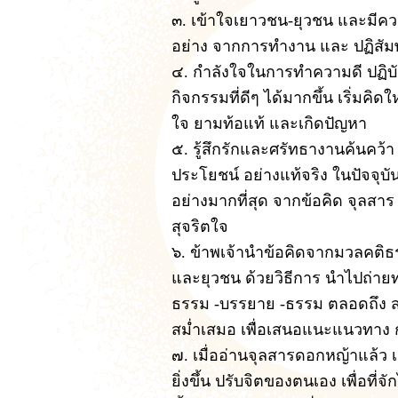
๓. เข้าใจเยาวชน-ยุวชน และมีค
อย่าง จากการทำงาน และ ปฏิสัมพั
๔. กำลังใจในการทำความดี ปฏิบัติห
กิจกรรมที่ดีๆ ได้มากขึ้น เริ่มค
ใจ ยามท้อแท้ และเกิดปัญหา
๕. รู้สึกรักและศรัทธางานค้นคว้า
ประโยชน์ อย่างแท้จริง ในปัจจุ
อย่างมากที่สุด จากข้อคิด จุลส
สุจริตใจ
๖. ข้าพเจ้านำข้อคิดจากมวลคติ
และยุวชน ด้วยวิธีการ นำไปถ่
ธรรม -บรรยาย -ธรรม ตลอดถึง ส
สม่ำเสมอ เพื่อเสนอแนะแนวทาง 
๗. เมื่ออ่านจุลสารดอกหญ้าแล้ว
ยิ่งขึ้น ปรับจิตของตนเอง เพื่อที่จ