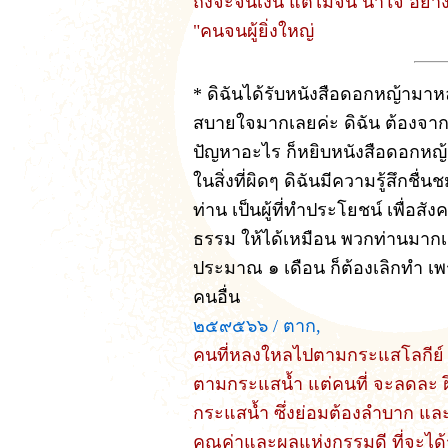
ถึงจะจนเงิน แต่ไม่จน น้ำใจ อย่า
"คนจนผู้ยิ่งใหญ่
* ดิฉันได้รับหนังสือดอกหญ้ามาห
สบายใจมากเลยค่ะ ดิฉัน ต้องจากบ
ปัญหาอะไร ก็หยิบหนังสือดอกหญ้า
ในสิ่งที่ผิดๆ ดิฉันมีความรู้สึกชื
ท่าน เป็นผู้ที่ทำประโยชน์ เพื่อ
ธรรม ให้ได้เหมือน พวกท่านมากเลย
ประมาณ ๑ เดือน ก็ต้องเลิกทำ เ
คนอื่น
๒๕๙๕๖๖ / ตาก,
คนที่หลงใหลไปตามกระแสโลกีย์ ก
ตามกระแสน้ำ แต่คนที่ จะลดละ ฝ
กระแสน้ำ ซึ่งย่อมต้องลำบาก แล
คุณค่าและผลแห่งกรรมดี ที่จะได้