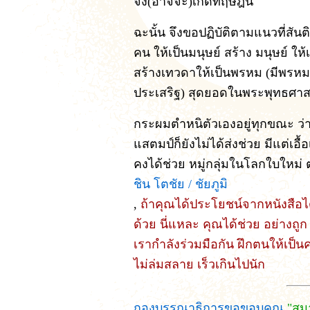
จึง(อาจจะ)เกิดทฤษฎีนี้
ฉะนั้น จึงขอปฏิบัติตามแนวที่สัน
คน ให้เป็นมนุษย์ สร้าง มนุษย์ ให
สร้างเทวดาให้เป็นพรหม (มีพรหมวิ
ประเสริฐ) สุดยอดในพระพุทธศา
กระผมตำหนิตัวเองอยู่ทุกขณะ ว่าไม่
แสตมป์ก็ยังไม่ได้ส่งช่วย มีแต่เ
คงได้ช่วย หมู่กลุ่มในโลกใบใหม
ชิน โตชัย / ชัยภูมิ
,
ถ้าคุณได้ประโยชน์จากหนังสือได้น
ด้วย นี่แหละ คุณได้ช่วย อย่างถู
เรากำลังร่วมมือกัน ฝึกตนให้เป็น
ไม่ล่มสลาย เร็วเกินไปนัก
กองบรรณาธิการขอขอบคุณ
"สมา