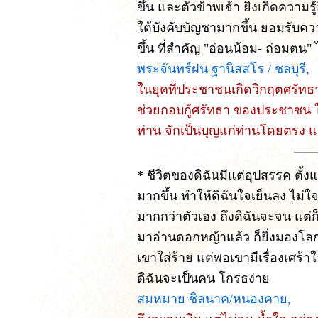
ขึ้น และตัวข้าพเจ้า ยิ่งเกิดความรู้
ใต้บังคับบัญชามากขึ้น ยอมรับ
ขึ้น ที่สำคัญ "อ่อนน้อม- ถ่อมตน" ไ
พระจันทร์ฝน ฐานิสสโร / ชลบุรี,
ในยุคที่ประชาชนเกิดวิกฤตศรัทธา 
ช่วยกอบกู้ศรัทธา ของประชาชน ใ
ท่าน จักเป็นบุญแก่ท่านโดยตรง 
* ชีวิตของดิฉันมีแต่อุปสรรค ตั้ง
มากขึ้น ทำให้ดิฉันใจเย็นลง ไม่ใ
มากกว่าตัวเอง ถึงดิฉันจะจน แต่ก็ไ
มาอ่านดอกหญ้าแล้ว ก็ยิ่งมองโลก ใน
เขาใส่ร้าย แต่พอเขามีเรื่องเศร้า
ดิฉันจะเป็นคน โกรธง่าย
สมหมาย ชิลนาค/หนองคาย,