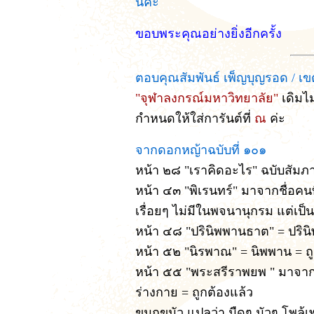
นี้ค่ะ
ขอบพระคุณอย่างยิ่งอีกครั้ง
ตอบคุณสัมพันธ์ เพ็ญบุญรอด / เข
"จุฬาลงกรณ์มหาวิทยาลัย"
เดิมไม
กำหนดให้ใส่การันต์ที่
ณ
ค่ะ
จากดอกหญ้าฉบับที่ ๑๐๑
หน้า ๒๘ "เราคิดอะไร" ฉบับสัมภาษ
หน้า ๔๓ "พิเรนทร์" มาจากชื่อคน
เรื่อยๆ ไม่มีในพจนานุกรม แต่เป็น
หน้า ๔๘ "ปรินิพพานธาต" = ปริน
หน้า ๕๒ "นิรพาณ" = นิพพาน = ถู
หน้า ๕๕ "พระสรีราพยพ " มาจาก
ร่างกาย = ถูกต้องแล้ว
ขมุกขมัว แปลว่า มืดๆ มัวๆ โพล้เพ