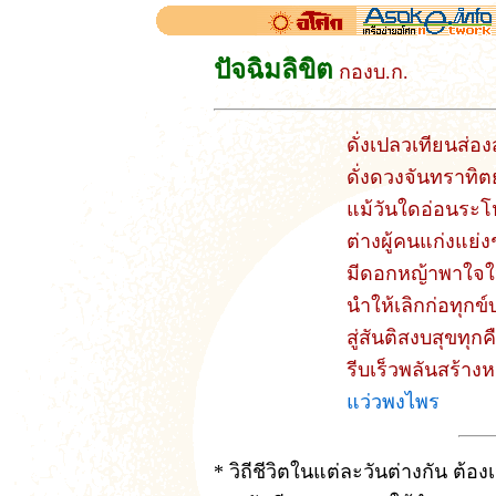
ปัจฉิมลิขิต
กองบ.ก.
ดั่งเปลวเทียนส่อ
ดั่งดวงจันทราทิต
แม้วันใดอ่อนระ
ต่างผู้คนแก่งแย่ง
มีดอกหญ้าพาใจให
นำให้เลิกก่อทุกข
สู่สันติสงบสุขทุกค
รีบเร็วพลันสร้างห
แว่วพงไพร
* วิถีชีวิตในแต่ละวันต่างกัน ต้