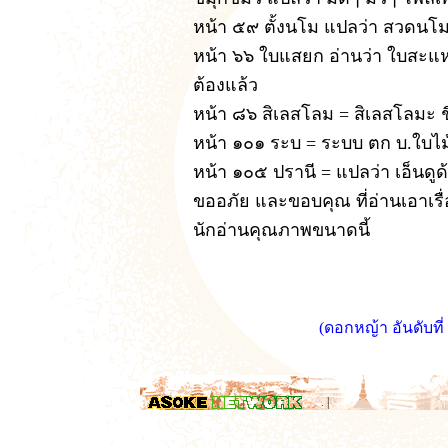
หน้า ๕๙ ตั้งนโม แปลว่า สวดนโม 
หน้า ๖๖ ใบแสยก อ่านว่า ใบสะแหย
ต้องแล้ว
หน้า ๘๖ สิเลสโลม = สิเลสโลมะ 
หน้า ๑๐๑ ระบ = ระบบ ตก บ.ใบไม
หน้า ๑๐๕ ปรานี = แปลว่า เอ็นดู
ขออภัย และขอบคุณ ที่อ่านเอาเรื่อ
นักอ่านคุณภาพขนาดนี้
(ดอกหญ้า อันดับท
.
|