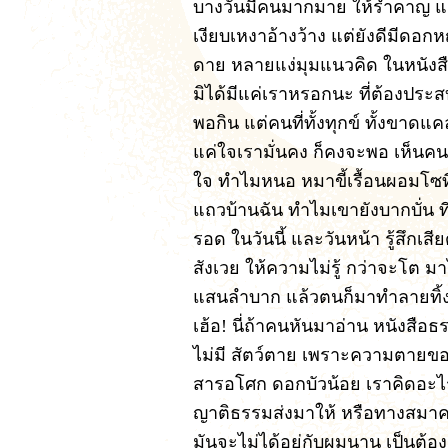
บางวันมีคนมากมาย ให้รำคาญ แต่
เงียบเหงาอ้างว้าง แต่ยังดีมีดอกหญ
ดาย หลายแง่มุมแนวคิด ในหนังสือ
มิได้มีแค่เราหรอกนะ ที่ต้องประสบท
พอกิน แต่คนที่ทั้งทุกข์ ทั้งขาดแ
แค่ใจเรามั่นคง ก็คงจะพอ เห็นค
ใจ ทำไมหนอ หมาขี้เรื้อนผอมโซที
แถวบ้านฉัน ทำไมเขายังบากบั่น ที่
รอด ในวันนี้ และวันหน้า รู้สึกเสี
สังเวย ให้ความไม่รู้ กว่าจะโต 
แสนลำบาก แล้วตนก็มาทำลายทิ้งเสีย
เฮ้อ! นี่ถ้าคนหันมาอ่าน หนังสื
ไม่มี สัตว์ตาย เพราะความตายของ
สารอโศก ดอกบัวน้อย เราคิดอะไร
ญาติธรรมส่งมาให้ หรือทางสมาค
มันจะไม่ได้อยู่กับผมนาน เป็นต้อง