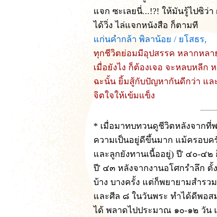
แจก ซะเลยนี่...!?! ให้มันรู้ไปซิว่
ได้วิ่ง ไล่แจกหนังสือ ก็ตามที
แก่นคำกล้า พิลาน้อย / ยโสธร,
ทุกชีวิตย่อมมีอุปสรรค หลากหล
เมื่อยังไง ก็ต้องเจอ จะหลบหลีก 
ฉะนั้น ยิ้มสู้กับปัญหากันดีกว่า แ
จิตใจให้เข้มแข็ง
* เมื่อมาทบทวนดูชีวิตหลังจากที่พ
ความเป็นอยู่ดีขึ้นมาก แม้ครอบคร
และลูกยังทานเนื้ออยู่) ปี' ๔๐-๔๒
ปี' ๔๓ หลังจากงานอโศกรำลึก ตั้
บ้าง บางครั้ง แต่ก็พยายามสำรวมระ
และศีล ๘ ในวันพระ ทำได้ดีพอสมค
ได้ พลาดไปประมาณ ๑๐-๑๒ วัน เพรา