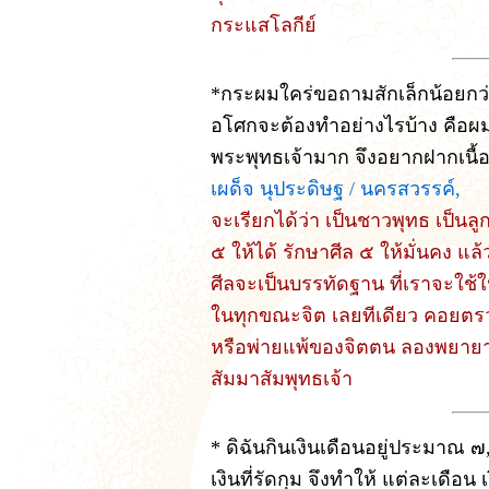
กระแสโลกีย์
*กระผมใคร่ขอถามสักเล็กน้อยกว่า
อโศกจะต้องทำอย่างไรบ้าง คือผม
พระพุทธเจ้ามาก จึงอยากฝากเนื้อ
เผด็จ นุประดิษฐ / นครสวรรค์,
จะเรียกได้ว่า เป็นชาวพุทธ เป็นลู
๕ ให้ได้ รักษาศีล ๕ ให้มั่นคง แล
ศีลจะเป็นบรรทัดฐาน ที่เราจะใ
ในทุกขณะจิต เลยทีเดียว คอยต
หรือพ่ายแพ้ของจิตตน ลองพยายาม 
สัมมาสัมพุทธเจ้า
* ดิฉันกินเงินเดือนอยู่ประมาณ
เงินที่รัดกุม จึงทำให้ แต่ละเดือน 