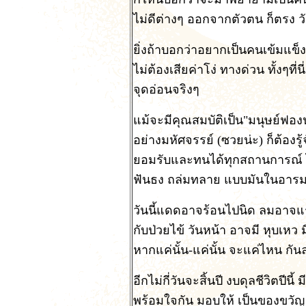
ไม่ดีต่างๆ ออกจากตัวตน ก็ตรง วั
ยิ่งถ้าบอกว่าอยากเป็นคนเข้มแข็ง
ไม่ต้องเสียค่าโง่ ทางด่วน ทั้งๆท
จุดอ่อนจริงๆ
แม้จะมีคุณสมบัติเป็น"มนุษย์ฟองน
อย่างมหัศจรรย์ (ซวยน่ะ) ก็ต้องรู
ยอมรับและทนได้ทุกสถานการณ์ ไ
ฟันธง ถล่มทลาย แบบมันในอารม
วันนี้แดดอาจร้อนไปนิด ลมอาจแร
กับป่วยไข้ วันหน้า อาจมี หุบเหว มี
หากแค่นั้น-แค่นั้น จะแค่ไหน กันล
อีกไม่กี่วันจะสิ้นปี งบดุลชีวิตปี
พร้อมใจกัน มอบให้ เป็นของขวั