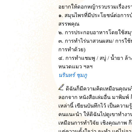
อยากให้ดอกหญ้ารวบรวมเรื่องราว
๑. สมุนไพรที่มีประโยชน์ต่อการบ
สรรพคุณ
๒. การประกอบอาหารโดยใช้สม
๓. การทำไร่นาสวนผสม/ การใช้ปุ๋
การทำด้วย)
๔. การทำแชมพู / สบู่ / น้ำยา ล
หนวดแมว ฯลฯ
นรินทร์ ชุมภู
ดิฉันก็มีความคิดเหมือนคุณนร
ลอกจาก หนังสือเล่มอื่น มาพิมพ์ 
เหล่านี้ เขียนบันทึกไว้ เป็นความร
คนแนะนำ ให้ดิฉันไปดูเขาทำงาน 
เหมือนการทำวิจัย เชิงคุณภาพ ก็ไม่
แต่ความตั้งใจว่า จะทำ แต่ไม่อา