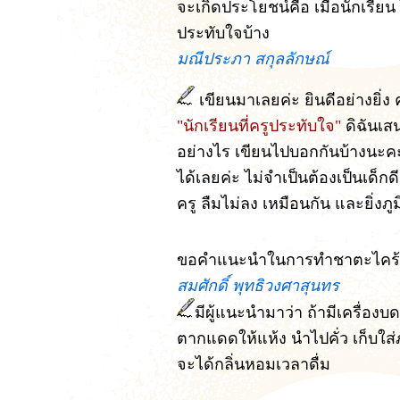
จะเกิดประโยชน์คือ เมื่อนักเรียน 
ประทับใจบ้าง
มณีประภา สกุลลักษณ์
เขียนมาเลยค่ะ ยินดีอย่างยิ่ง
"นักเรียนที่ครูประทับใจ"
ดิฉันเ
อย่างไร เขียนไปบอกกันบ้างนะคะ 
ได้เลยค่ะ ไม่จำเป็นต้องเป็นเด็กด
ครู ลืมไม่ลง เหมือนกัน และยิ่งภู
ขอคำแนะนำในการทำชาตะไคร้ด้ว
สมศักดิ์ พุทธิวงศาสุนทร
มีผู้แนะนำมาว่า ถ้ามีเครื่องบ
ตากแดดให้แห้ง นำไปคั่ว เก็บใส่
จะได้กลิ่นหอมเวลาดื่ม