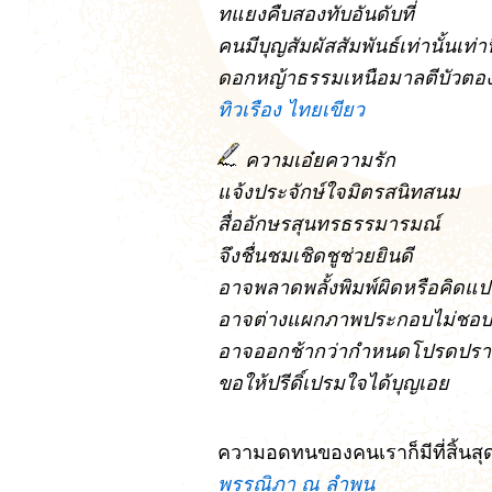
ทแยงคืบสองทับอันดับที่
คนมีบุญสัมผัสสัมพันธ์เท่านั้นเท่านี
ดอกหญ้าธรรมเหนือมาลตีบัวตอ
ทิวเรือง ไทยเขียว
ความเอ๋ยความรัก
แจ้งประจักษ์ใจมิตรสนิทสนม
สื่ออักษรสุนทรธรรมารมณ์
จึงชื่นชมเชิดชูช่วยยินดี
อาจพลาดพลั้งพิมพ์ผิดหรือคิดแ
อาจต่างแผกภาพประกอบไม่ชอบ
อาจออกช้ากว่ากำหนดโปรดปรา
ขอให้ปรีดิ์เปรมใจได้บุญเอย
ความอดทนของคนเราก็มีที่สิ้นสุดอ
พรรณิภา ณ ลำพูน