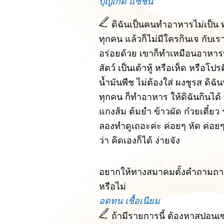
บุญเกิด แซ่ชิ้น
ดิฉันเป็นคนทำอาหารไม่เป็น ทั
ทุกคน แล้วก็ไม่มีใครกินเจ กับเ
อร่อยด้วย เขาก็ทำเหมือนอาหารที่ก
สัตว์ เป็นเต้าหู้ หรือเห็ด หรือโปร
น้ำมันพืช ไม่ต้องใส่ ผงชูรส ดิฉั
ทุกคน ก็ทำอาหาร ให้ดิฉันกินได้ 
แกงส้ม ต้มยำ ข้าวผัด ก๋วยเตี๋ยว
ลองทำดูเถอะค่ะ ค่อยๆ หัด ค่อย
ว่า คิดเองก็ได้ ง่ายจัง
อยากให้ทางสมาคมตั้งคำถามถาม
หรือไม่
อดทน เชื้อเนียม
ถ้ามีรายการนี้ ต้องหาสปอนเซอร