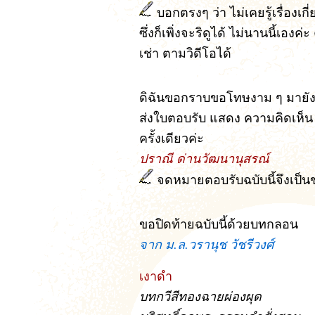
บอกตรงๆ ว่า ไม่เคยรู้เรื่องเกี่
ซึ่งก็เพิ่งจะริดูได้ ไม่นานนี้เอ
เช่า ตามวิดีโอได้
ดิฉันขอกราบขอโทษงาม ๆ มายังก
ส่งใบตอบรับ แสดง ความคิดเห็น ห
ครั้งเดียวค่ะ
ปราณี ด่านวัฒนานุสรณ์
จดหมายตอบรับฉบับนี้จึงเป็นข
ขอปิดท้ายฉบับนี้ด้วยบทกลอน
จาก ม.ล.วรานุช วัชรีวงศ์
เงาดำ
บทกวีสีทองฉายผ่องผุด