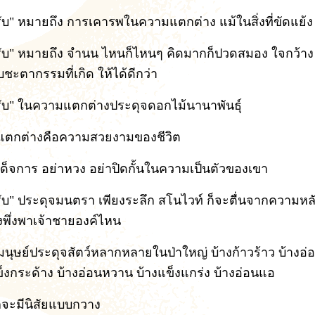
ับ" หมายถึง การเคารพในความแตกต่าง แม้ในสิ่งที่ขัดแย้ง
ับ" หมายถึง จำนน ไหนก็ไหนๆ คิดมากก็ปวดสมอง ใจกว้าง
ชะตากรรมที่เกิด ให้ได้ดีกว่า
ับ" ในความแตกต่างประดุจดอกไม้นานาพันธุ์
ตกต่างคือความสวยงามของชีวิต
ผด็จการ อย่าหวง อย่าปิดกั้นในความเป็นตัวของเขา
ับ" ประดุจมนตรา เพียงระลึก สโนไวท์ ก็จะตื่นจากความห
องพึ่งพาเจ้าชายองค์ไหน
มนุษย์ประดุจสัตว์หลากหลายในป่าใหญ่ บ้างก้าวร้าว บ้างอ
ข็งกระด้าง บ้างอ่อนหวาน บ้างแข็งแกร่ง บ้างอ่อนแอ
็จะมีนิสัยแบบกวาง