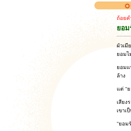
ถ้อยค
ยอมร
ผัวเมี
ยอมไม่
ยอมแบ
ล้าง
แต่ "
เสียงร
เขาเป
"ยอมรั