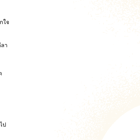
ูกใจ
ีลา
ด
มไป