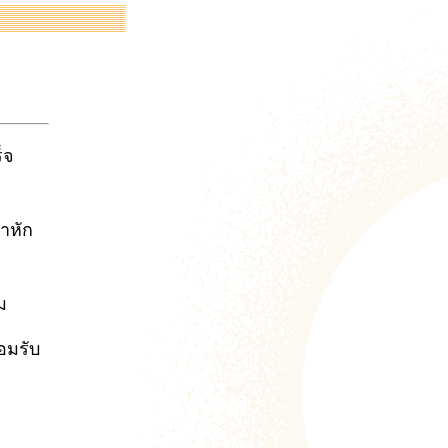
็จ
าหัก
ม
อมรับ