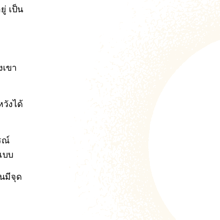
่ เป็น
องเขา
หวังได้
รณ์
ปแบบ
มีจุด