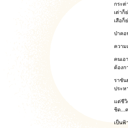
กระต่
เต่าก็
เสือก็
ป่าคอ
ความแ
คนเอา
ต้องก
ราชัน
ประหา
แต่ชี
ชิด...
เป็นฟ้า