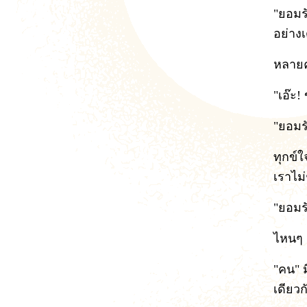
"ยอมร
อย่างเ
หลายคร
"เอ๊ะ!
"ยอมร
ทุกข์ใ
เราไม
"ยอมรั
ไหนๆ 
"คน" ม
เดียวก