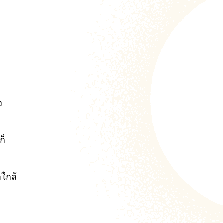
ง
ก็
าใกล้