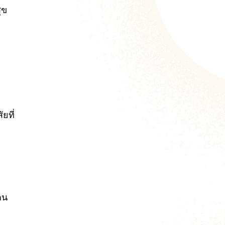
ุข
ยที่
คน