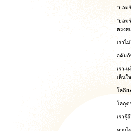
"ยอมรั
"ยอมร
ตรงสเ
เราไม่
อดัมกั
เรา-เผ
เห็นใ
โลกียะ
โลกุตร
เรารู้
หากไม