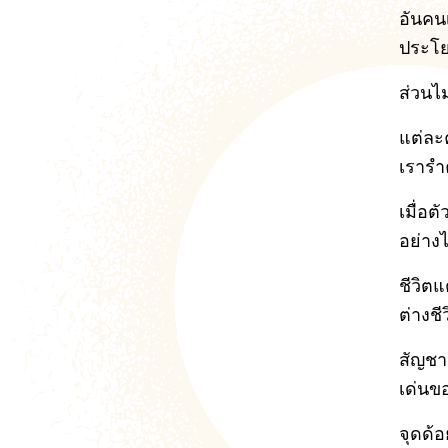
อันคนเ
ประโยช
ส่วนไม
แต่ละ
เรารำ
เมื่อต
อย่าง
ชีวิตแ
ต่างช
สัญชา
เด่นข
จุดด้