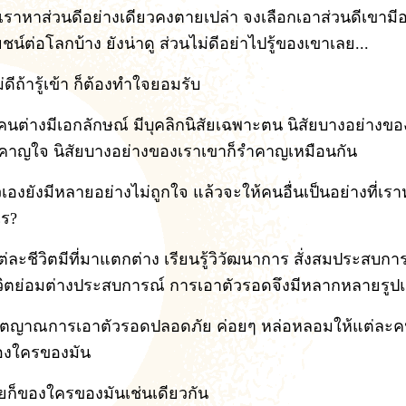
ราหาส่วนดีอย่างเดียวคงตายเปล่า จงเลือกเอาส่วนดีเขามีอยู
น์ต่อโลกบ้าง ยังน่าดู ส่วนไม่ดีอย่าไปรู้ของเขาเลย...
่ดีถ้ารู้เข้า ก็ต้องทำใจยอมรับ
คนต่างมีเอกลักษณ์ มีบุคลิกนิสัยเฉพาะตน นิสัยบางอย่างข
คาญใจ นิสัยบางอย่างของเราเขาก็รำคาญเหมือนกัน
ัวเองยังมีหลายอย่างไม่ถูกใจ แล้วจะให้คนอื่นเป็นอย่างที่เรา
ไร?
ต่ละชีวิตมีที่มาแตกต่าง เรียนรู้วิวัฒนาการ สั่งสมประสบกา
ีวิตย่อมต่างประสบการณ์ การเอาตัวรอดจึงมีหลากหลายรู
ตญาณการเอาตัวรอดปลอดภัย ค่อยๆ หล่อหลอมให้แต่ละคน
องใครของมัน
อยก็ของใครของมันเช่นเดียวกัน