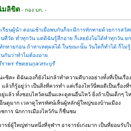
ฉิมลิขิต
- กอง บก. -
รงเรียนผู้นำ ตอนเช้าเมื่อพบกันก็จะมีการทักทายด้วยการสวัส
นที่วัด ทำทุกวัน แต่ดิฉันรู้สึกอาย ก็เลยยังไม่ได้ทำทุกวัน ยก
่ทักทายก่อน ถ้าหาเหตุผลได้ ในขณะนั้น วันใดก็ทำได้ ก็ไม่รู้
อนกันว่าทำไมต้องอาย
ธีราพร รัชตธนกุล/สระบุรี
นน่ะซิคะ ดิฉันเองก็ยังไม่กล้าทำความดีบางอย่างทั้งที่เป็นเรื่อ
 แล้วก็รู้อยู่ว่า เป็นสิ่งที่ควรทำ แต่เรื่องไหว้นี่พอดีเป็นเรื่องท
ู่แล้ว ทั้งชอบไหว้คนอื่นและดูคนอื่นไหว้ ยิ่งถ้าเป็นเด็กๆ ไห
กเอ็นดูมาก เวลาดูโทรทัศน์เห็นผู้หลักผู้ใหญ่ของบ้านเมือง
าชการ นักการเมืองไหว้กัน ก็ชื่นชม
ารย์ผู้ใหญ่ท่านหนึ่งที่จุฬาฯ อาจารย์เก่งมาก เป็นที่ยอมรับ