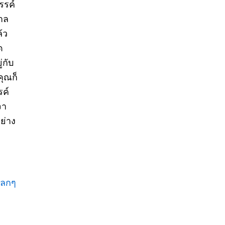
รรค์
กาล
้ว
ด
่กับ
คุณก็
รค์
จา
อย่าง
ปลกๆ