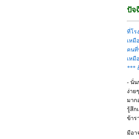
ปัจ
ที่โ
เหมือ
คนที
เหมื
*** 
- นั่
ง่ายๆ
มากอย
รู้สึ
ข้าร
มีอาจ