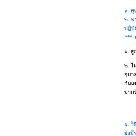
๑. พ
๒. พ
ปฏิบั
*** 
๑. ส
๒. ไ
อุบาส
กันเ
มากท
๑. ว
ยังม