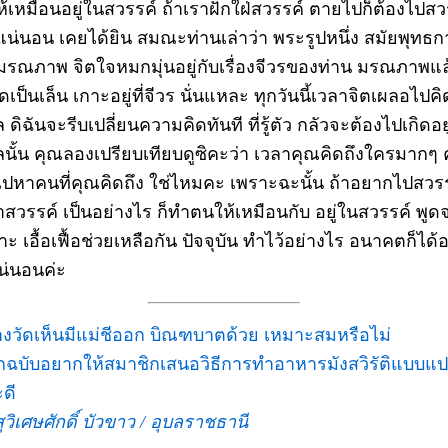
ห้เหมือนอยู่ในสวรรค์ ถ้าเราฝักใฝ่สวรรค์ ตายไปก็ต้องไปสว
แน่นอน เคยได้ยิน สมณะท่านเล่าว่า พระรูปหนึ่ง สมัยพุทธ
มรณภาพ จิตใจหมกมุ่นอยู่กับเรื่องจีวรของท่าน มรณภาพแล
ดเป็นเล็น เกาะอยู่ที่จีวร นั่นแหละ ทุกวันนี้เวลาจิตเผลอไปคิ
 ดิฉันจะรีบเปลี่ยนความคิดทันที ที่รู้ตัว กลัวจะต้องไปเกิดอยู
ลนั้น คุณลองเปรียบเทียบดูซิคะว่า เวลาคุณคิดถึงใครมากๆ 
ไปหาคนที่คุณคิดถึง ใช่ไหมคะ เพราะฉะนั้น ถ้าอยากไปสวร
่าสวรรค์ เป็นอย่างไร ก็ทำตนให้เหมือนกับ อยู่ในสวรรค์ พูด
ะ เอื้อเฟื้อช่วยเหลือกัน ปัจจุบัน ทำไว้อย่างไร อนาคตก็ได้
แน่นอนค่ะ
างวัดเห็นมีแม่ชีออก บิณฑบาตด้วย เหมาะสมหรือไม่
ุกฉบับอยากให้สมาชิกเสนอวิธีการทำอาหารมังสวิรัติแบบแ
ะดี
ุวิเศษศักดิ์ บัวขาว / อุบลราชธานี