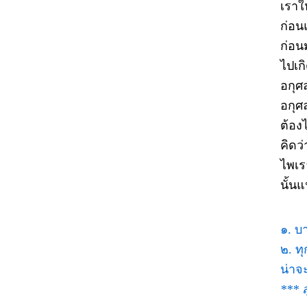
เราใ
ก่อน
ก่อน
ไปเกิ
อกุศล
อกุศ
ต้อง
คิดว
ไพเรา
นั้น
๑. บ
๒. ท
น่าจ
*** ส