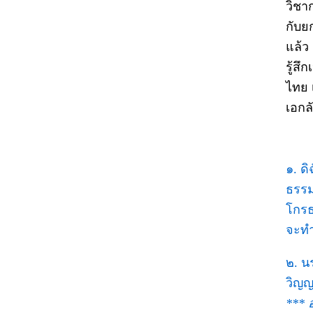
วิชา
กับย
แล้ว 
รู้ส
ไทย 
เอกล
๑. ด
ธรรม
โกรธ
จะทำ
๒. น
วิญญ
*** 