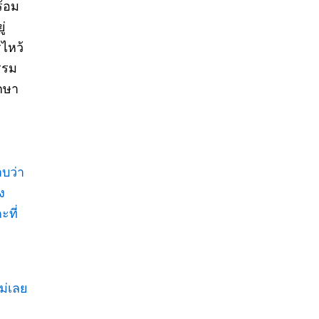
ร้อม
ู่
รไหว้
รรม
ักษา
าบว่า
ง
ะที่
ม่เลย