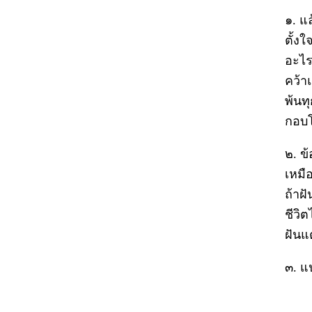
๑. แ
ตั้งใ
อะไร
คว้า
พ้นท
กอบ
๒. ข
เหมื
ถ้าฝ
ชีวิ
ฝันแต
๓. แป