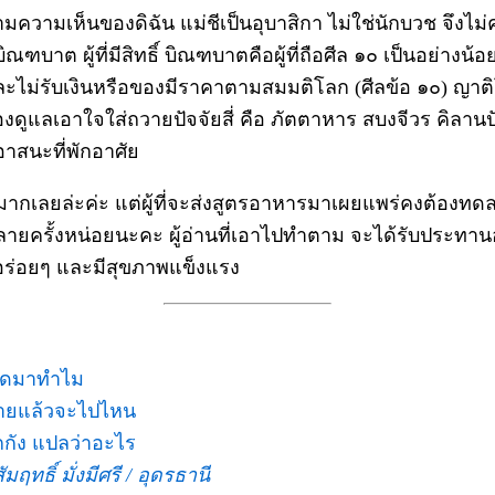
ามความเห็นของดิฉัน แม่ชีเป็นอุบาสิกา ไม่ใช่นักบวช จึงไม
ณฑบาต ผู้ที่มีสิทธิ์ บิณฑบาตคือผู้ที่ถือศีล ๑๐ เป็นอย่างน้อย
ละไม่รับเงินหรือของมีราคาตามสมมติโลก (ศีลข้อ ๑๐) ญาต
้องดูแลเอาใจใส่ถวายปัจจัยสี่ คือ ภัตตาหาร สบงจีวร คิลานป
าสนะที่พักอาศัย
ีมากเลยล่ะค่ะ แต่ผู้ที่จะส่งสูตรอาหารมาเผยแพร่คงต้องทด
ายครั้งหน่อยนะคะ ผู้อ่านที่เอาไปทำตาม จะได้รับประทา
ร่อยๆ และมีสุขภาพแข็งแรง
กิดมาทำไม
ายแล้วจะไปไหน
ักกัง แปลว่าอะไร
ัมฤทธิ์ มั่งมีศรี / อุดรธานี