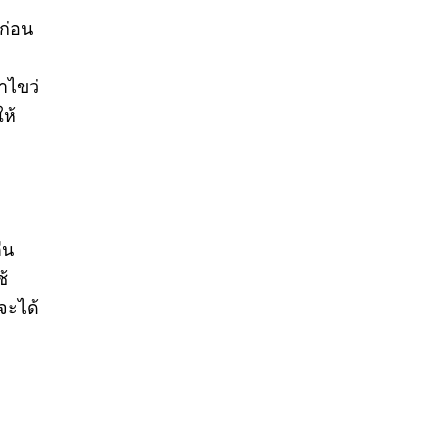
ิก่อน
าไขว่
ห้
่น
้
จะได้