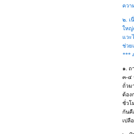
ความ
๒. เ
ใหญ่
แวะไ
ช่วย
*** 
๑. ถ
๓-๔ 
ถั่วม
ต้องก
ชั่ว
กันค
เปลือ