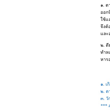
๑. ต
ออกบิ
ใช้แ
จึงต
และอ
๒. ด
ทำหล
หารอ
๑. เ
๒. ต
๓. ว
*** ส