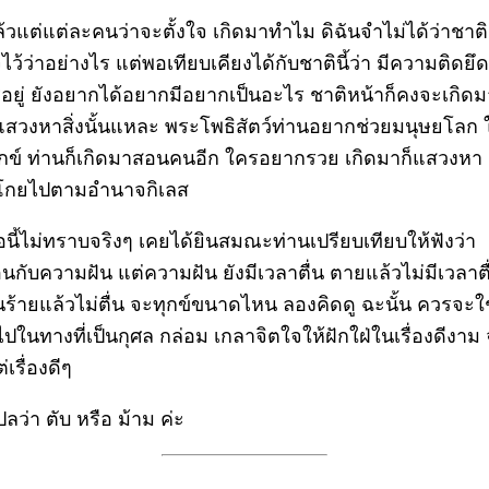
ล้วแต่แต่ละคนว่าจะตั้งใจ เกิดมาทำไม ดิฉันจำไม่ได้ว่าชาต
จไว้ว่าอย่างไร แต่พอเทียบเคียงได้กับชาตินี้ว่า มีความติดยึด
อยู่ ยังอยากได้อยากมีอยากเป็นอะไร ชาติหน้าก็คงจะเกิดม
แสวงหาสิ่งนั้นแหละ พระโพธิสัตว์ท่านอยากช่วยมนุษยโลก ใ
ุกข์ ท่านก็เกิดมาสอนคนอีก ใครอยากรวย เกิดมาก็แสวงหา
โกยไปตามอำนาจกิเลส
้อนี้ไม่ทราบจริงๆ เคยได้ยินสมณะท่านเปรียบเทียบให้ฟังว่า
อนกับความฝัน แต่ความฝัน ยังมีเวลาตื่น ตายแล้วไม่มีเวลาตื
ันร้ายแล้วไม่ตื่น จะทุกข์ขนาดไหน ลองคิดดู ฉะนั้น ควรจะใช
ตไปในทางที่เป็นกุศล กล่อม เกลาจิตใจให้ฝักใฝ่ในเรื่องดีงาม 
่เรื่องดีๆ
ลว่า ตับ หรือ ม้าม ค่ะ