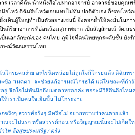
การ เวลาดิฉัน นำหนังสือไปฝากอาจารย์ อาจารย์ขอบคุณพ
กมือไหว้ ดิฉันรีบไหว้ตอบแทบไม่ทัน ปกติตัวเอง ก็ชอบไหว้อย
ยิ่งเห็นผู้ใหญ่ทำเป็นตัวอย่างเช่นนี้ ยิ่งตอกย้ำให้คงมั่นในกา
ึกเป็นกิริยาอาการที่อ่อนน้อมสุภาพมาก เป็นสัญลักษณ์ วัฒนธ
เป็นเอกลักษณ์ของ คนไทย ภูมิใจที่คนไทยทุกระดับชั้น ยังร
ักษณ์วัฒนธรรมไทย
ิฉันโกรธคนง่าย อะไรนิดหน่อยไม่ถูกใจก็โกรธแล้ว ดิฉันทร
ะข้อ "เมตตา" จะช่วยแก้อารมณ์โกรธได้ แต่ในขณะที่กำลั
อยู่ จิตใจไม่ทันนึกถึงเมตตาหรอกค่ะ พอจะมีวิธีอื่นอีกไหมค
ให้เราเป็นคนใจเย็นขึ้น ไม่โกรธง่าย
รกจริงๆ สวรรค์จริงๆ มีหรือไม่ อยากทราบว่าคนตายแล้ว
าณจะไปนรก หรือสวรรค์ก่อน หรือวิญญาณนั้นจะไปเกิดให
อำไพ ลือสุขประเสริฐ / ตรัง