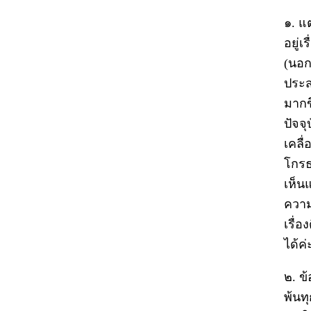
๑. แต
อยู่เ
(นอก
ประส
มากข
ปัจจ
เคลื
โกรธ
เห็น
ความ
เรื่อง
ได้ค่
๒. ข
พ้นท