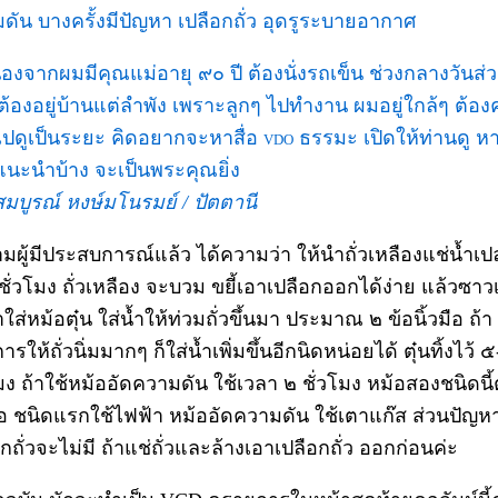
ดัน บางครั้งมีปัญหา เปลือกถั่ว อุดรูระบายอากาศ
นื่องจากผมมีคุณแม่อายุ ๙๐ ปี ต้องนั่งรถเข็น ช่วงกลางวันส่
ต้องอยู่บ้านแต่ลำพัง เพราะลูกๆ ไปทำงาน ผมอยู่ใกล้ๆ ต้อ
ปดูเป็นระยะ คิดอยากจะหาสื่อ
ธรรมะ เปิดให้ท่านดู ห
VDO
แนะนำบ้าง จะเป็นพระคุณยิ่ง
สมบูรณ์ หงษ์มโนรมย์ / ปัตตานี
ามผู้มีประสบการณ์แล้ว ได้ความว่า ให้นำถั่วเหลืองแช่น้ำเปล
ชั่วโมง ถั่วเหลือง จะบวม ขยี้เอาเปลือกออกได้ง่าย แล้วซาว
าใส่หม้อตุ๋น ใส่น้ำให้ท่วมถั่วขึ้นมา ประมาณ ๒ ข้อนิ้วมือ ถ้า
ารให้ถั่วนิ่มมากๆ ก็ใส่น้ำเพิ่มขึ้นอีกนิดหน่อยได้ ตุ๋นทิ้งไว้ 
โมง ถ้าใช้หม้ออัดความดัน ใช้เวลา ๒ ชั่วโมง หม้อสองชนิดนี้
ือ ชนิดแรกใช้ไฟฟ้า หม้ออัดความดัน ใช้เตาแก๊ส ส่วนปัญห
กถั่วจะไม่มี ถ้าแช่ถั่วและล้างเอาเปลือกถั่ว ออกก่อนค่ะ