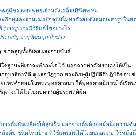
ุทธภูมิของพระพุทธเจ้าหลังเสด็จปรินิพพาน
?
ระภิกษุและสามเณรปัจจุบันไม่ทำตัวสมดังสมณะสารูปในพฤ
ติ
บางรูป
จะมีวิธีแก้ไขอย่างไร
(
)
ประเสริฐ จารุวัฒนกุล/ลำปาง
ูญ ขาดสูญทั้งกิเลสและกายขันธ์
ม่ใช่ฐานะที่เราจะทำอะไร ได้ นอกจากทำตัวเราเองให้เป็น
กอุบาสิกาที่ดี ดูแลอุปัฏฐาก พระภิกษุผู้ปฏิบัติดีปฏิบัติชอบ ช
ผยแพร่คำสอนในพระพุทธศาสนา ให้พุทธศาสนิกชนได้เรียนรู้
ี่สุด จะได้ไม่ไปคบหากับผู้ประพฤติผิด
ิธีการต้มถั่วเหลืองให้สุกเร็ว นอกจากต้มด้วยหม้อนึ่งความดั
ีหม้อต้ม ชนิดไหนบ้าง ที่ใช้แทนกันได้โดยปลอดภัย ใช้หม้อนึ