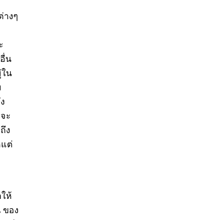
ต่างๆ
ะ
ื่น
ู่ใน
ม
ึง
กจะ
ถึง
ดแต่
าให้
น ของ