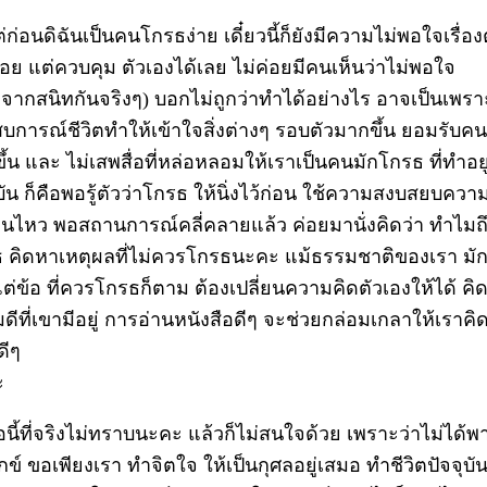
่ก่อนดิฉันเป็นคนโกรธง่าย เดี๋ยวนี้ก็ยังมีความไม่พอใจเรื่อง
รื่อย แต่ควบคุม ตัวเองได้เลย ไม่ค่อยมีคนเห็นว่าไม่พอใจ
จากสนิทกันจริงๆ) บอกไม่ถูกว่าทำได้อย่างไร อาจเป็นเพรา
บการณ์ชีวิตทำให้เข้าใจสิ่งต่างๆ รอบตัวมากขึ้น ยอมรับคนอ
ึ้น และ ไม่เสพสื่อที่หล่อหลอมให้เราเป็นคนมักโกรธ ที่ทำอย
ุบัน ก็คือพอรู้ตัวว่าโกรธ ให้นิ่งไว้ก่อน ใช้ความสงบสยบควา
่อนไหว พอสถานการณ์คลี่คลายแล้ว ค่อยมานั่งคิดว่า ทำไมถ
 คิดหาเหตุผลที่ไม่ควรโกรธนะคะ แม้ธรรมชาติของเรา มั
แต่ข้อ ที่ควรโกรธก็ตาม ต้องเปลี่ยนความคิดตัวเองให้ได้ คิด
ดีที่เขามีอยู่ การอ่านหนังสือดีๆ จะช่วยกล่อมเกลาให้เราคิ
ดีๆ
ะ
้อนี้ที่จริงไม่ทราบนะคะ แล้วก็ไม่สนใจด้วย เพราะว่าไม่ได้พ
ุกข์ ขอเพียงเรา ทำจิตใจ ให้เป็นกุศลอยู่เสมอ ทำชีวิตปัจจุบั