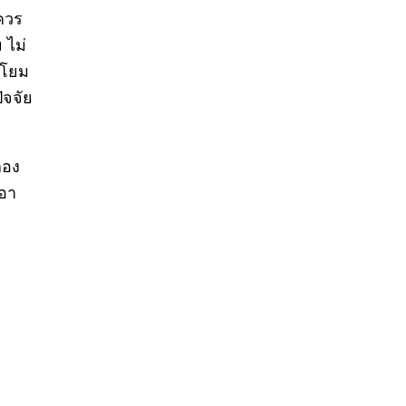
่ควร
 ไม่
ิโยม
ัจจัย
ลอง
นอา