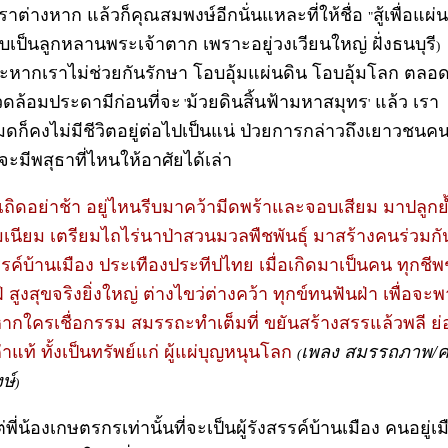
ราต่างหาก แล้วก็คุณสมพงษ์อีกนั่นแหละที่ให้ชื่อ
สู้เพื่อแผ่
"
บเป็นลูกหลานพระเจ้าตาก เพราะอยู่วงเวียนใหญ่ ฝั่งธนบุรี
)
ะหากเราไม่ช่วยกันรักษา โอบอุ้มแผ่นดิน โอบอุ้มโลก ตลอ
แวดล้อมประดามีก่อนที่จะ
ม้วยดินสิ้นฟ้ามหาสมุทร
แล้ว เรา
'
'
หมดก็คงไม่มีชีวิตอยู่ต่อไปเป็นแน่ ป่วยการกล่าวถึงเยาวชนคน
จะมีพสุธาที่ไหนให้อาศัยได้เล่า
าเถิดอย่าช้า อยู่ไหนรีบมาคว้ามีดพร้าและจอบเสียม มาปลูกย
เนียม เตรียมไถไร่นาป่าสวนมวลพืชพันธุ์ มาสร้างคนร่วมกั
รรค์บ้านเมือง ประเทืองประทีปไทย เมื่อเกิดมาเป็นคน ทุกชีพ
่ สูงสุขจริงยิ่งใหญ่ ต่างไขว่ต่างคว้า ทุกข์ทนฟันฝ่า เพื่อจะพา
หากใครเชื่อกรรม สมรรถะทำเต็มที่ ขยันสร้างสรรแล้วพลี ย่
าแท้ ทั้งเป็นทรัพย์แก่ ผู้แผ่บุญหนุนโลก
เพลง สมรรถภาพ/คร
(
ษ์
)
่พี่น้องเกษตรกรเท่านั้นที่จะเป็นผู้รังสรรค์บ้านเมือง คนอยู่เม