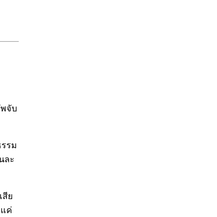
ัพจับ
นธรรม
คนละ
เสีย
กแค่