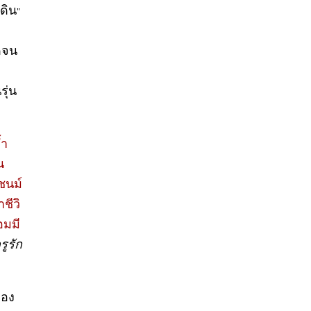
นดิน
"
ดจน
รุ่น
้ำ
น
ชนม์
ชีวิ
อมมี
ูรัก
ือง