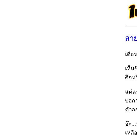
สา
เดือ
เห็น
ศึกห
แต่แ
บอกว
คำอย
อ๊ะ.
เหลื