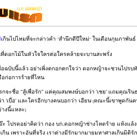
ย
เกินไปไหมที่จะกล่าวคำ
สำนึกดีปีใหม่
ในเดือนกุมภาพันธ์
"
"
นที่ดอกไม้ในหัวใจใครต่อใครคล้ายจะบานสะพรั่ง
ชื่อฉบับนี้แล้ว อย่าเพิ่งตกอกตกใจว่า ดอกหญ้าจะชวนไปรบท
รือก่อการร้ายที่ไหน
รกจะชื่อ "สู้เพื่อรัก" แต่คุณสมพงษ์บอกว่า 'เชย' แถมคุณริ
่า 'เบื่อ' และใครอีกบางคนบอกว่า
เอียน
คณะนี้เขาพูดกัน
'
' (
่างนี้แหละ
)
..อ๊ะ โปรดอย่าคิดว่า กอง บก.ดอกหญ้าช่างโหดร้าย แห้งแล้ง
อเกิน เพราะอันที่จริง เราต่างมีรักมากมายมหาศาลเกินมิติรั