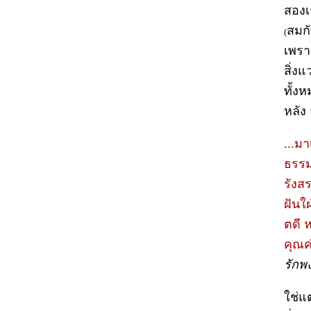
สองเ
สมกั
(
เพรา
สิ่ง
ทั้ง
หลัง 
...ม
ธรรม
รังส
ฝันใฝ
ตดี 
คุณค่
รักพง
ใช่แต