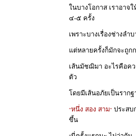
ในบางโอกาส เราอาจให้โอ
๔-๕ ครั้ง
เพราะบางเรื่องช่างลำบ
แต่หลายครั้งก็มักจะถูก
เส้นมัชฌิมา อะไรคือควา
ตัว
โดยมีเส้นอภัยเป็นรากฐ
หนึ่ง สอง สาม
ประสบก
"
"
ขึ้น
นี่ครั้งแรกนะ ไม่ว่ากัน..