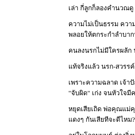
เล่า กี่ลูกก็ลองคำนวณดู
ความไม่เป็นธรรม ความไ
พลอยให้ตกระกำลำบากหน
คนลงนรกไม่มีใครผลัก นอ
แท้จริงแล้ว นรก-สวรรค์ 
เพราะความฉลาด เจ้าปัญ
"จับผิด" เก่ง จนหัวใจมี
หยุดเสียเถิด พ่อคุณแม่คุ
แดงๆ กันเสียทีจะดีไหม?