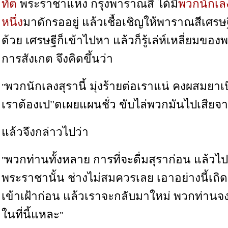
ทัต
พระราชาแห่ง กรุงพาราณสี ได้มี
พวกนักเลง
หนึ่ง
มาดักรออยู่ แล้วเชื้อเชิญให้พาราณสีเศรษฐี
ด้วย เศรษฐีก็เข้าไปหา แล้วก็รู้เล่ห์เหลี่ยมขอ
การสังเกต จึงคิดขึ้นว่า
พวกนักเลงสุรานี้ มุ่งร้ายต่อเราแน่ คงผสมยาเบื
"
เราต้องเป"ดเผยแผนชั่ว ขับไล่พวกมันไปเสียจากท
แล้วจึงกล่าวไปว่า
พวกท่านทั้งหลาย การที่จะดื่มสุราก่อน แล้วไป
"
พระราชานั้น ช่างไม่สมควรเลย เอาอย่างนี้เถิด
เข้าเฝ้าก่อน แล้วเราจะกลับมาใหม่ พวกท่านจงน
ในที่นี้แหละ
"