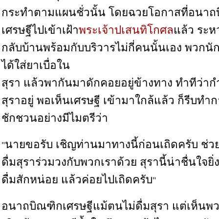
กระทำตามแผนชั่วนั้น โดยฉวยโอกาสที่อนาถ
เศรษฐีไปเข้าเฝ้า
พระเจ้าปเสนทิโกศล
แล้ว ระห
กลับบ้านพร้อมกับบริวารไม่กี่คนนั้นเอง พวกนั
ได้ใส่ยาเบื่อใน
สุรา แล้วพากันมาดักคอยอยู่ข้างทาง ทำทีว่ากำ
สุราอยู่ พอเห็นเศรษฐี เข้ามาใกล้แล้ว ก็รีบท
ชักชวนอย่างมีไมตรีว่า
นายขอรับ เชิญท่านมาทางนี้ก่อนเถิดครับ ช่วย
"
ดื่มสุราร่วมวงกับพวกเราด้วย สุรานี้น่าชื่นใจยิ่
ดื่มสักหน่อย แล้วค่อยไปเถิดครับ
"
อนาถบิณฑิกเศรษฐีแม้ตนไม่ดื่มสุรา แต่เห็นพว