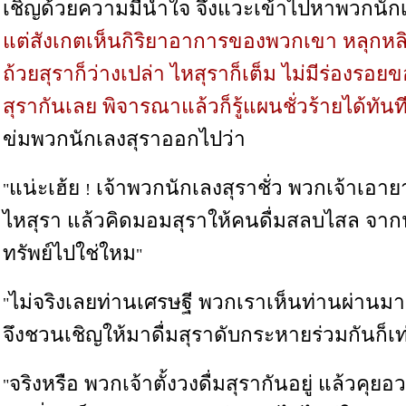
เชิญด้วยความมีน้ำใจ จึงแวะเข้าไปหาพวกนักเ
แต่สังเกตเห็นกิริยาอาการของพวกเขา หลุกหล
ถ้วยสุราก็ว่างเปล่า ไหสุราก็เต็ม ไม่มีร่องรอย
สุรากันเลย พิจารณาแล้วก็รู้แผนชั่วร้ายได้ทันท
ข่มพวกนักเลงสุราออกไปว่า
แน่ะเฮ้ย
เจ้าพวกนักเลงสุราชั่ว พวกเจ้าเอายา
"
!
ไหสุรา แล้วคิดมอมสุราให้คนดื่มสลบไสล จากน
ทรัพย์ไปใช่ใหม
"
ไม่จริงเลยท่านเศรษฐี พวกเราเห็นท่านผ่านมา
"
จึงชวนเชิญให้มาดื่มสุราดับกระหายร่วมกันก็เท
จริงหรือ พวกเจ้าตั้งวงดื่มสุรากันอยู่ แล้วคุยอ
"