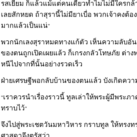
รสเยี่ยม ก็แล้วแม้แต่คนเดียวทำไมไม่มีใครกล้าด
เลยสักหยด ถ้าสุรานี้ไม่มียาเบื่อ พวกเจ้าคงต้อง
มากแล้วเป็นแน่
"
พวกนักเลงสุราหมดทางแก้ตัว เห็นความลับอันช
ของตนถูกเปิดเผยแล้ว ก็เกรงกลัวโทษภัย ต่างพา
หนีไปจากที่นั้นอย่างรวดเร็ว
ฝ่ายเศรษฐีพอกลับบ้านของตนแล้ว บังเกิดความ
เราควรนำเรื่องราวนี้ ทูลเล่าให้พระผู้มีพระภ
"
ทราบไว้
"
จึงไปสู่พระเชตวันมหาวิหาร กราบทูล ให้ทรง
ศาสดาจึงตรัสว่า