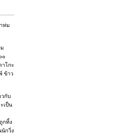
าห่ม
ืม
๑๐๐
ดาโกะ
์ ข้าว
่ยวกับ
จะเป็น
ูกทิ้ง
นักวิ่ง