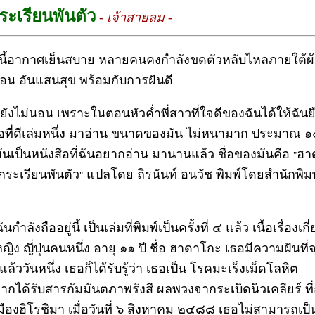
ะเรียนพันตัว
- เจ้าสายลม -
นนี้อากาศเย็นสบาย หลายคนคงกำลังขดตัวหลับไหลภายใต้ผ้
นอน อันแสนสุข พร้อมกับการฝันดี
นยังไม่นอน เพราะในตอนหัวค่ำพี่สาวที่ใจดีของฉันได้ให้ฉันย
ือที่ดีเล่มหนึ่ง มาอ่าน ขนาดของมัน ไม่หนามาก ประมาณ 
มันเป็นหนังสือที่ฉันอยากอ่าน มานานแล้ว ชื่อของมันคือ
ฮา
"
กระเรียนพันตัว
แปลโดย ถิรนันท์ อนวัช พิมพ์โดยสำนักพิมพ
"
ฉันกำลังถืออยู่นี้ เป็นเล่มที่พิมพ์เป็นครั้งที่ ๔ แล้ว เนื้อเรื่องเกี
้หญิง ญี่ปุ่นคนหนึ่ง อายุ ๑๑ ปี ชื่อ ฮาดาโกะ เธอมีความฝันที่
ง แล้ววันหนึ่ง เธอก็ได้รับรู้ว่า เธอเป็น โรคมะเร็งเม็ดโลหิต
จากได้รับสารกัมมันตภาพรังสี ผลพวงจากระเบิดนิวเคลียร์ ที่ถ
เมืองฮิโรชิมา เมื่อวันที่ ๖ สิงหาคม ๒๔๘๘ เธอไม่สามารถเป็น