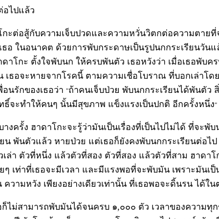
ต่อไปแล้ว
กะต่อสู้กับความเจ็บปวดและความหวั่นวิตกต่อความตายที่
ับเธอ ในอนาคต ด้วยการพับกระดาษเป็นรูปนกกระเรียนวันแล
ฮาดาโกะ ตั้งใจพับนก ให้ครบพันตัว เธอหวังว่า เมื่อเธอพับค
 เธอจะหายจากโรคนี้ ตามความเชื่อโบราณ ที่บอกเล่าโดย 
พื่อนรักของเธอว่า
ถ้าคนเจ็บป่วย พับนกกระเรียนได้พันตัว สิ
"
สิทธิ์จะทำให้คนๆ นั้นมีสุขภาพ แข็งแรงเป็นปกติ อีกครั้งหนึ่ง
"
างครั้ง ฮาดาโกะจะรู้ว่ามันเป็นเรื่องที่เป็นไปไม่ได้ ที่จะพั
ียน พันตัวแล้ว หายป่วย แต่เธอก็ยังคงพับนกกระเรียนต่อไป 
วเล่า ตัวที่หนึ่ง แล้วตัวที่สอง ตัวที่สอง แล้วตัวที่สาม ฮาดา
อยๆ เท่าที่เธอจะมีเวลา และมีแรงพอที่จะพับมัน เพราะมันเป็
 ความหวัง เพียงอย่างเดียวเท่านั้น ที่เธอพอจะดิ้นรน ได้ใน
อก็ไม่สามารถพับมันได้จนครบ ๑,๐๐๐ ตัว เวลาของความทุก