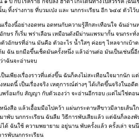
 ๑ ปี กับโรคร้าย ก็จบลง ฮาดาโกะเดินทางไปสวรรค์
ฉันเช
(
ั้น
ทิ้งร่างกาย ที่บวมเป่ง และ นกกระเรียน อีก ๖๔๔ ตัวไว
)
านเรื่องนี้อย่างอดทน อดทนกับความรู้สึกสะเทือนใจ ฉันอ่านห
อักษร ก็เริ่ม พร่าเลือน เหมือนดังมีม่านแพรมากั้น จนกระทั่
ว่าตัวอักษรที่อ่าน มันคือ ตัวอะไร น้ำใสๆ ค่อยๆ ไหลจากเบ้า
้ม ฉัน ยกมือขึ้นเช็ดมันครั้งหนึ่ง แล้วอ่านต่อ มันเป็นเช่นนี้อ
กว่าฉันจะอ่านจบ
เป็นเพียงเรื่องราวที่แต่งขึ้น ฉันก็คงไม่สะเทือนใจมากนัก แต่
ทั้งหมดนี้ เป็นเรื่องจริง เหตุการณ์ต่างๆ ได้เกิดขึ้นจริงในอดีต
บพร้อมกับ สัญญา กับตัวเองว่า จะอ่านอีกรอบ
แต่ไม่ใช่ตอนน
(
ดหนังสือ แล้วเอื้อมมือไปคว้า แผ่นกระดาษสีขาวมีลายเส้นใก
นมาพับ นกกระเรียน ฉันลืม วิธีการพับเสียแล้ว แต่ฉันก็ลองพับ
ม่ได้ ฉันใช้ ความพยายาม อยู่นาน พับครั้งแล้ว ครั้งเล่า จน
ธีการพับนกกระเรียน