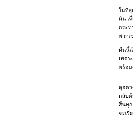
ในที่ส
มัน เพ
กระหา
พวกเข
คืนนี
เพราะใ
พร้อม
ดุจดว
กลับต
สิ้นทุ
จะเรี