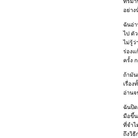
ทรมาน
อย่างน
ฉันอ่
ไป ตัว
ไม่รู้
ร่องแก
ครั้ง 
ถ้ามัน
เรื่อง
อ่านจ
ฉันปิ
มือขึ้
ที่จำไ
ถึงวิ