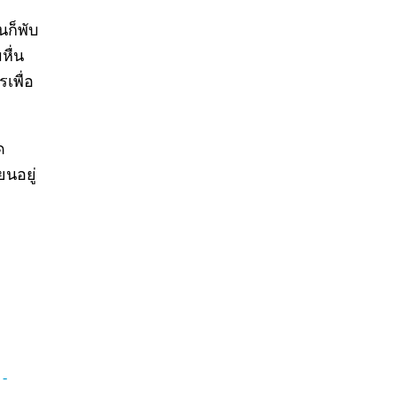
นก็พับ
หื่น
เพื่อ
ด
ยนอยู่
-