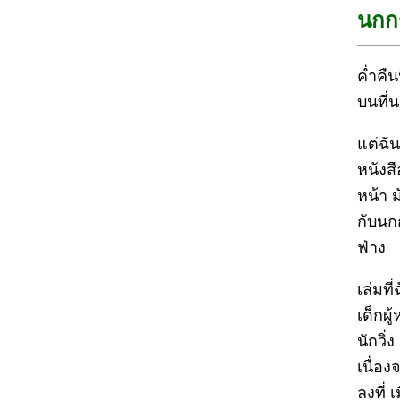
นกกร
ค่ำคื
บนที่
แต่ฉั
หนังส
หน้า 
กับนก
ฟ่าง
เล่มที่
เด็กผู
นักวิ่
เนื่อง
ลงที่ 