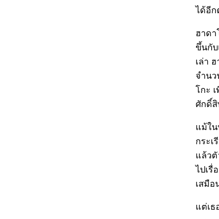
ได้อีก
ฮาดาโ
ขึ้นก
เล่า 
จำนวน
โกะ เ
ศักดิ์
แม้ในบ
กระเร
แล้วตั
ไปเรื่
เสมือน
แต่เธ