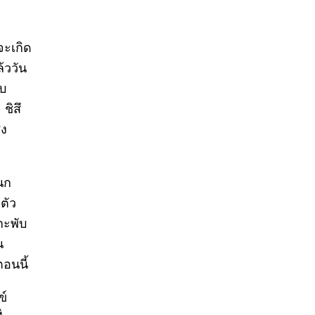
จะเกิด
้ววัน
รบ
ชิสึ
่ง
บนก
ตัว
โกะพับ
น
ตอนนี้
ข์