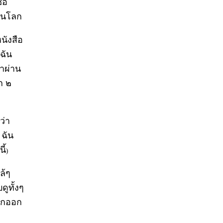
ื่อ
้บนโลก
นังสือ
งฉัน
ตาผ่าน
ีก ๒
ว่า
 ฉัน
ี้
)
ล้ๆ
ดูทั้งๆ
นึกออก