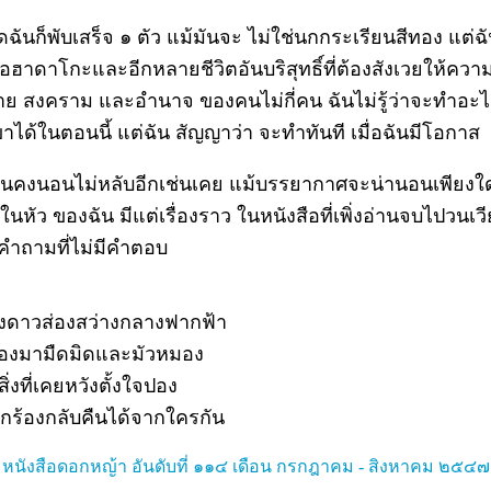
ุดฉันก็พับเสร็จ ๑ ตัว แม้มันจะ ไม่ใช่นกกระเรียนสีทอง แต่ฉั
ื่อฮาดาโกะและอีกหลายชีวิตอันบริสุทธิ์ที่ต้องสังเวยให้ความ
ย สงคราม และอำนาจ ของคนไม่กี่คน ฉันไม่รู้ว่าจะทำอะไร
าได้ในตอนนี้ แต่ฉัน สัญญาว่า จะทำทันที เมื่อฉันมีโอกาส
้ฉันคงนอนไม่หลับอีกเช่นเคย แม้บรรยากาศจะน่านอนเพียงใ
นหัว ของฉัน มีแต่เรื่องราว ในหนังสือที่เพิ่งอ่านจบไปวนเวี
คำถามที่ไม่มีคำตอบ
งดาวส่องสว่างกลางฟากฟ้า
้องมามืดมิดและมัวหมอง
กสิ่งที่เคยหวังตั้งใจปอง
ยกร้องกลับคืนได้จากใครกัน
- หนังสือดอกหญ้า อันดับที่ ๑๑๔ เดือน กรกฎาคม - สิงหาคม ๒๕๔๗ 