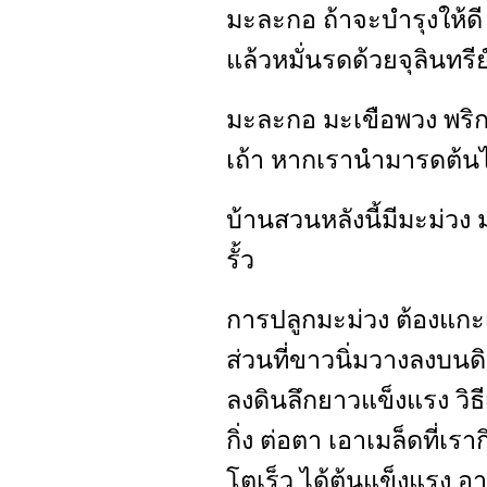
มะละกอ ถ้าจะบำรุงให้ดี ต
แล้วหมั่นรดด้วยจุลินทรีย
มะละกอ มะเขือพวง พริก
เถ้า หากเรานำมารดต้นไ
บ้านสวนหลังนี้มีมะม่วง 
รั้ว
การปลูกมะม่วง ต้องแกะ
ส่วนที่ขาวนิ่มวางลงบนดิน
ลงดินลึกยาวแข็งแรง วิธ
กิ่ง ต่อตา เอาเมล็ดที่เ
โตเร็ว ได้ต้นแข็งแรง อา