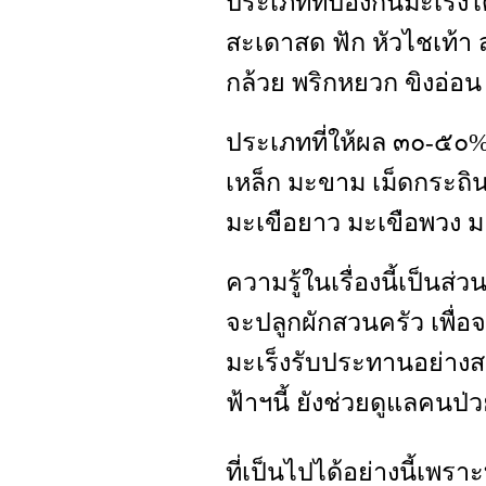
ประเภทที่ป้องกันมะเร็ง
สะเดาสด ฟัก หัวไชเท้า 
กล้วย พริกหยวก ขิงอ่อน
ประเภทที่ให้ผล ๓๐-๕๐% ไ
เหล็ก มะขาม เม็ดกระถิน
มะเขือยาว มะเขือพวง ม
ความรู้ในเรื่องนี้เป็นส่
จะปลูกผักสวนครัว เพื่อจ
มะเร็งรับประทานอย่า
ฟ้าฯนี้ ยังช่วยดูแลคนป่
ที่เป็นไปได้อย่างนี้เพรา