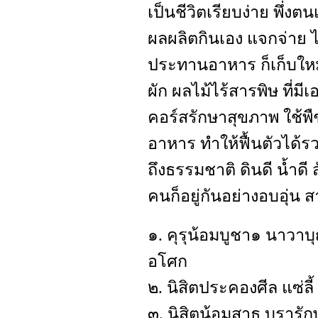
เป็นชีวิตเรียบง่าย พึ่
ผลผลิตกินเอง แจกจ่าย 
ประทานอาหาร ก็เก็บใหม
ผัก ผลไม้ไร้สารพิษ ที่ม
คอร์สรักษาสุขภาพ ใช้พื
อาหาร ทำให้ฟื้นตัวได้รวด
ถึงธรรมชาติ ดินดี น้ำดี
คนก็อยู่กันอย่างอบอุ่น สา
๑. คุรุน้อมบูชา๑ นาวาบ
อโศก
๒. นิสิตประคองศีล แซ่ลี
๓. นิสิตน้อมสาธุ บุรารัก