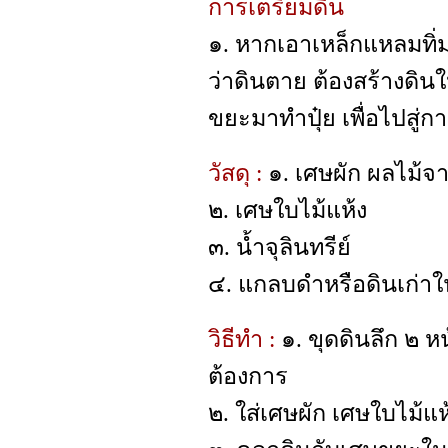
การเตรียมดิน
๑. หากเอาเหล็กแหลมทิ่ม
ว่าดินตาย ต้องสร้างดิน
ขยะมาทำปุ๋ย เพื่อไปสู่
วัสดุ :
๑. เศษผัก ผลไม้จ
๒. เศษใบไม้แห้ง
๓. น้ำจุลินทรีย์
๔. แกลบดำหรือดินเก่า
วิธีทำ :
๑. ขุดดินลึก ๒
ต้องการ
๒. ใส่เศษผัก เศษใบไม้แห