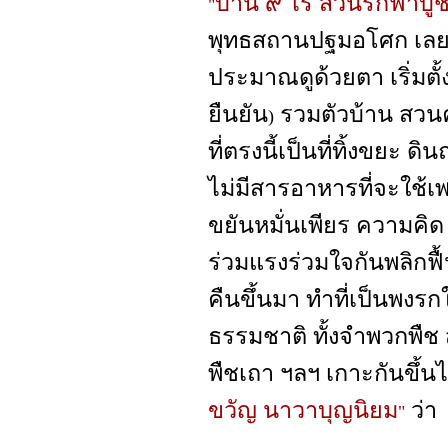
บ้าน ๙ ไร่ สวนรักฟ้าบู
"
พุทธสถานปฐมอโศก เลย
ประมาณดูด้วยตา เริ่มตั้ง
ยืนยัน
รวมตัวบ้าน สวนครั
)
ที่ตรงนี้เป็นที่ทิ้งขยะ ดิ
ไม่มีสารอาหารที่จะใช้เ
ขยันหมั่นเพียร ความคิด 
ร่วมแรงร่วมใจกันพลิกฟื้
คืนขึ้นมา ทำที่เป็นพงรก
ธรรมชาติ ทั้งจำพวกพืช ส
พืชเถา ฯลฯ เกาะกันขึ้น
ขวัญ นาวาบุญนิยม
ว่า
"