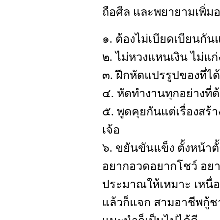
ถือศีล และพยายามเพิ่มอธ
๑. ต้องไม่เบียดเบียนกัน
๒. ไม่หวงแหนเงิน ไม่แก่
๓. ฝึกหัดแปรรูปของที่ได้
๔. หัดทำงานทุกอย่างที
๕. พูดคุยกันแต่เรื่องสร
เจ้อ
๖. ขยันขันแข็ง ตั้งหน้าต
อยากอวดอยากโชว์ อยาก
ประมาณให้เหมาะ เหนื่อย
แล้วก็แจก สามอาชีพกู้ชา