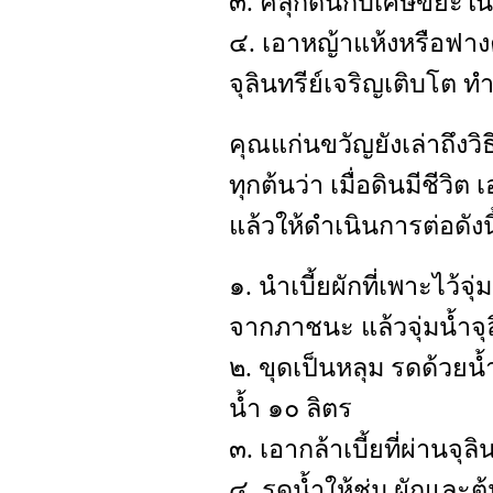
๓. คลุกดินกับเศษขยะใ
๔. เอาหญ้าแห้งหรือฟางค
จุลินทรีย์เจริญเติบโต ทำใ
คุณแก่นขวัญยังเล่าถึงว
ทุกต้นว่า เมื่อดินมีชีวิ
แล้วให้ดำเนินการต่อดังนี
๑. นำเบี้ยผักที่เพาะไว้จ
จากภาชนะ แล้วจุ่มน้ำจุล
๒. ขุดเป็นหลุม รดด้วยน้
น้ำ ๑๐ ลิตร
๓. เอากล้าเบี้ยที่ผ่านจุ
๔. รดน้ำให้ชุ่ม ผักและต