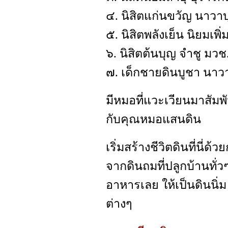
๔. นิสิตแก่นขวัญ นาวาบ
๕. นิสิตพลังเย็น นิยมเพิ
๖. นิสิตต้นบุญ จำชู มวช.
๗. เด็กชายดินบูชา นาว
มีหมอที่แวะเวียนมาสัม
กับคุณหมอแสนดิน
เริ่มสร้างชีวิตดินที่นี่
จากดินถมที่ปลูกบ้านทั่วๆ 
อาหารเลย ให้เป็นดินนิ่ม
ต่างๆ