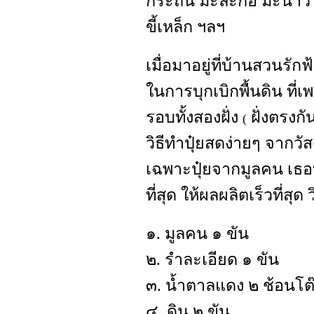
กระถิน มะละกอ มะนาว ม
ขี้เหล็ก ฯลฯ
เมื่อมาอยู่ที่บ้านสวนรัก
ในการบุกเบิกพื้นดิน ที่เ
รอบทั้งสองฝั่ง
ฝั่งตรงก
(
วิธีทำปุ๋ยสดง่ายๆ จากวัส
เฉพาะปุ๋ยจากมูลคน เธอบอก
ที่สุด ให้ผลผลิตเร็วที่สุด ว
๑. มูลคน ๑ ขัน
๒. รำละเอียด ๑ ขัน
๓. น้ำตาลแดง ๒ ช้อนโต
๔. ดิน ๒ ขัน