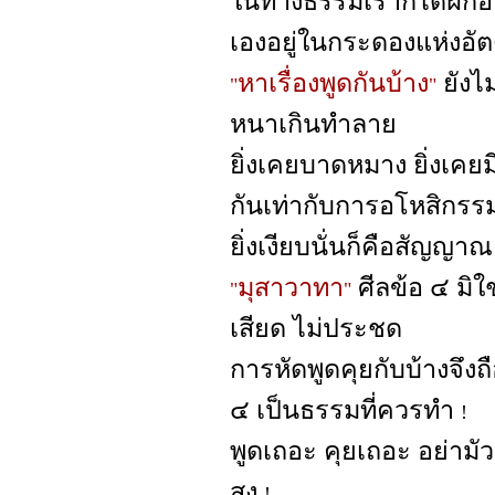
ในทางธรรมเราก็ได้ฝึก
เองอยู่ในกระดองแห่งอั
หาเรื่องพูดกันบ้าง
ยังไ
"
"
หนาเกินทำลาย
ยิ่งเคยบาดหมาง ยิ่งเคย
กันเท่ากับการอโหสิกรร
ยิ่งเงียบนั่นก็คือสัญญ
มุสาวาทา
ศีลข้อ ๔ มิใ
"
"
เสียด ไม่ประชด
การหัดพูดคุยกับบ้างจึงถ
๔ เป็นธรรมที่ควรทำ
!
พูดเถอะ คุยเถอะ อย่ามัว
สูง
!