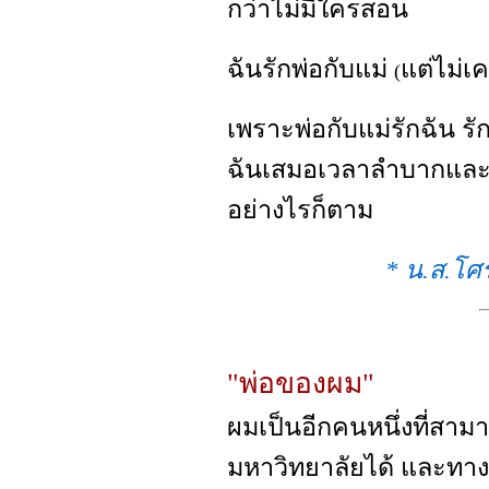
กว่าไม่มีใครสอน
ฉันรักพ่อกับแม่
แต่ไม่เ
(
เพราะพ่อกับแม่รักฉัน ร
ฉันเสมอเวลาลำบากและรั
อย่างไรก็ตาม
* น.ส.โศร
"พ่อของผม"
ผมเป็นอีกคนหนึ่งที่สาม
มหาวิทยาลัยได้ และทาง