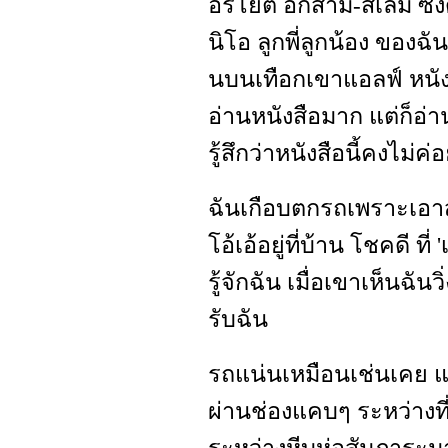
อริโยต์ อีกสาม-สี่เล่ม ซึ
นิโอ ลูกพี่ลูกน้อง ของฉั
นบนเทือกเขาแอลฟ์ หนังสื
อ่านหนังสือมาก แต่ก็อ่า
รู้สึกว่าหนังสือนี้คงไม่ค
ฉันเกือบตกรถเพราะเอา
โอ้เอ้อยู่ที่บ้าน โชคดี ท
รู้จักฉัน เมื่อเขาเห็นฉั
รับฉัน
รถแน่นเหมือนเช่นเคย 
ผ่านช่องแคบๆ ระหว่างที