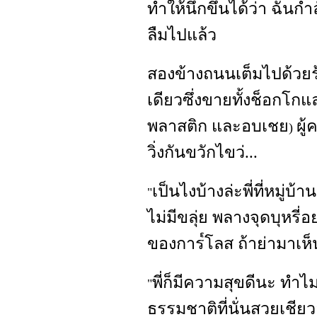
ทำให้นึกขึ้นได้ว่า ฉันกำล
ลืมไปแล้ว
สองข้างถนนเต็มไปด้วย
เดียวซึ่งขายทั้งช็อกโก
พลาสติก และอบเชย
ผู
)
วิ่งกันขวักไขว่...
เป็นไงบ้างล่ะพี่ที่หมู่บ้าน
"
ไม่มีขลุ่ย พลางจุดบุหรี่
ของการ๎โลส ถ้าย่ามาเห
พี่ก็มีความสุขดีนะ ทำไ
"
ธรรมชาติที่นั่นสวยเชียวล่