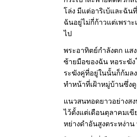
โล่ง มีแต่อาริเบ้และฉันท
ฉันอยู่ไม่กี่ก้าวแต่เพรา
ไป
พระอาทิตย์กำลังตก แสงส
ซ้ายมือของฉัน หอระฆั
ระฆังคู่ที่อยู่ในนั้นก็ก
ทำหน้าที่เฝ้าหมู่บ้านซึ่
แนวสนทอดยาวอย่างสงบนิ่
ไว้ตั้งแต่เดือนตุลาคมเข
หย่างดำอันสูงตระหง่าน ท