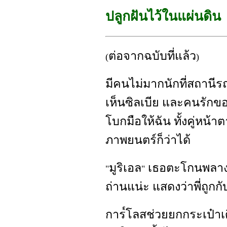
ปลูกฝันไว้ในแผ่นดิน
ต่อจากฉบับที่แล้ว
(
)
มีคนไม่มากนักที่สถานีร
เห็นซิลเบีย และคนรักขอ
โบกมือให้ฉัน ทั้งคู่หน้
ภาพยนตร์ก็ว่าได้
มูริเอล
เธอตะโกนพลา
"
"
ถ่านแน่ะ แสดงว่าพี่ถู
การ๎โลสช่วยยกกระเป๋าเด