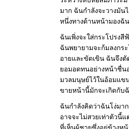
ระหว่างหีบห่อสัมภาระม
มาก ฉันกำลังจะวางมันไว้บ
หนึ่งทางด้านหน้ามองฉันอ
ฉันเพิ่งจะใส่กระโปรงสีฟ้
ฉันพยายามจะก้มลงกระโปร
อายและขัดเขิน ฉันจึงตั
ยอมอดทนอย่างหน้าชื่น
มวลมนุษย์ไว้ในอ้อมแขน 
ขายหน้านี้มักจะเกิดกับฉั
ฉันกำลังคิดว่าฉันโง่มาก
อาจจะไม่สวยเท่าตัวนี
ที่เห็นผู้ชายซึ่งอยู่ข้าง