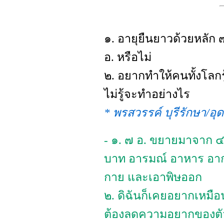
๑. อายุยืนยาวด้วยหลัก ๗
อ. หรือไม่
๒. อยากทำให้คนทั้งโลกรู้ว่
ไม่รู้จะทำอย่างไร
* พรสวรรค์ บุรีรักษา/อุ
- ๑. ๗ อ. ขยายมาจาก ๔ อ
บาท อารมณ์ อาหาร อาก
กาย และเอาพิษออก
๒. ดิฉันก็เคยอยากเหมือนกั
ต้องลดความอยากของตัวเอ