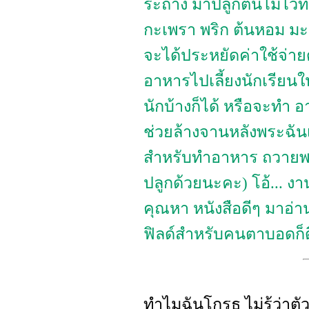
ระถาง มาปลูกต้นไม้ไว้ท
กะเพรา พริก ต้นหอม มะเข
จะได้ประหยัดค่าใช้จ่ายด
อาหารไปเลี้ยงนักเรียนใ
นักบ้างก็ได้ หรือจะทำ อ
ช่วยล้างจานหลังพระฉันเ
สำหรับทำอาหาร ถวายพระ
ปลูกด้วยนะคะ) โอ้... งาน
คุณหา หนังสือดีๆ มาอ่า
ฟิลด์สำหรับคนตาบอดก็ด
ทำไมฉันโกรธ ไม่รู้ว่าตั