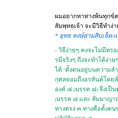
ผมอยากหาทางพ้นทุกข์
สัมพุทธเจ้า จะมีวิธีทำง่
* ยุทธ หงษ์สามสิบเจ็ด/แ
- วิธีง่ายๆ คงจะไม่มีห
รมีจริงๆ ถึงจะทำได้ง่าย
ได้
ตั้งตนอยู่บนความล
"
กุศลย่อมถึงอรหันต์โดยล
องค์ ๘
มรรค ๘
จึงเป็
(
)
มรรค ๘ และ สัมมาญาณ 
(
ทางตรง ๓ ทางคือตั้งต