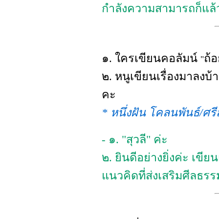
กำลังความสามารถก็แล้
๑. ใครเขียนคอลัมน์
ถ้
"
๒. หนูเขียนเรื่องมาลงบ
คะ
* หนึ่งฝัน โคลนพันธ์/ศร
- ๑. "สุวลี" ค่ะ
๒. ยินดีอย่างยิ่งค่ะ เขียน
แนวคิดที่ส่งเสริมศีลธร