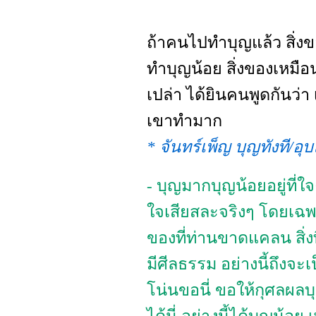
ถ้าคนไปทำบุญแล้ว สิ่ง
ทำบุญน้อย สิ่งของเหมือน
เปล่า ได้ยินคนพูดกันว่า
เขาทำมาก
* จันทร์เพ็ญ บุญทังที/อ
- บุญมากบุญน้อยอยู่ที่ใจค
ใจเสียสละจริงๆ โดยเฉพา
ของที่ท่านขาดแคลน สิ่งท
มีศีลธรรม อย่างนี้ถึงจะเ
โน่นขอนี่ ขอให้กุศลผลบ