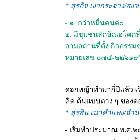
* สุรกิจ เงากระจ่าง/สง
- ๑. กว่าหมื่นคนค่ะ
๒. มีชุมชนทักษิณอโศกที
ถามสถานที่ตั้ง กิจกรรมข
หมายเลข ๐๗๕-๒๒๖๑๙
ดอกหญ้าทำมากี่ปีแล้ว เร
คิด ต้นแบบต่าง ๆ ของ
* สุรสิน เนาคำแพง/อำน
- เริ่มทำประมาณ พ.ศ.๒๕