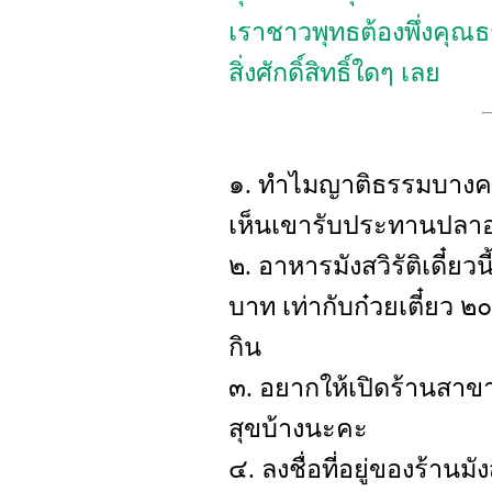
เราชาวพุทธต้องพึ่งคุณธ
สิ่งศักดิ์สิทธิ์ใดๆ เลย
๑. ทำไมญาติธรรมบางคน
เห็นเขารับประทานปลาอย
๒. อาหารมังสวิรัติเดี๋
บาท เท่ากับก๋วยเตี๋ยว ๒๐
กิน
๓. อยากให้เปิดร้านสาขา
สุขบ้างนะคะ
๔. ลงชื่อที่อยู่ของร้านม