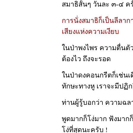
สมาธิสั้นๆ วันละ ๓-๔ ครั
การนั่งสมาธิก็เป็นลีลาการฝ
เสียงแห่งความเงียบ
ในป่าพงไพร ความตื่นตัวเ
ต้องไว ถึงจะรอด
ในป่าดงคอนกรีตก็เช่นเด
ทักษะทางหู เราจะมีปฏิกร
ท่านผู้รู้บอกว่า ความ
พูดมากก็โง่มาก ฟังมากก
โง่ที่สุดนะครับ !