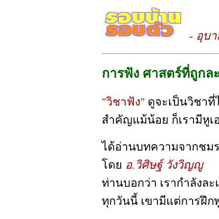
- อุบ
การฟัง ศาสตร์ที่ถูกล
"วิชาฟัง"
ดูจะเป็นวิชาที
สำคัญแม้น้อย ก็เรามีหูเ
ได้อ่านบทความจากชมรม
โดย
อ.วิศิษฐ์ วังวิญญู
ท่านบอกว่า เรากำลังละ
ทุกวันนี้ เขามีแต่การฝึกพ