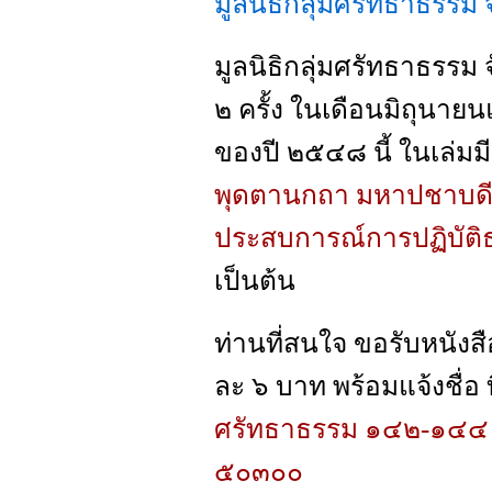
มูลนิธิกลุ่มศรัทธาธรรม จ
มูลนิธิกลุ่มศรัทธาธรรม 
๒ ครั้ง ในเดือนมิถุนาย
ของปี ๒๕๔๘ นี้ ในเล่มมี
พุดตานกถา มหาปชาบดีเถ
ประสบการณ์การปฏิบัติ
เป็นต้น
ท่านที่สนใจ ขอรับหนังส
ละ ๖ บาท พร้อมแจ้งชื่อ ที่
ศรัทธาธรรม ๑๔๒-๑๔๔ ถ.
๕๐๓๐๐