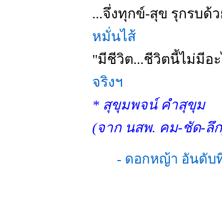
...จึ่งทุกข์-สุข รุกรบด
หมั่นไส้
"มีชีวิต...ชีวิตนี้ไม่มี
จริงฯ
* สุขุมพจน์ คำสุขุม
(จาก นสพ. คม-ชัด-ลึก
- ดอกหญ้า อันดับท