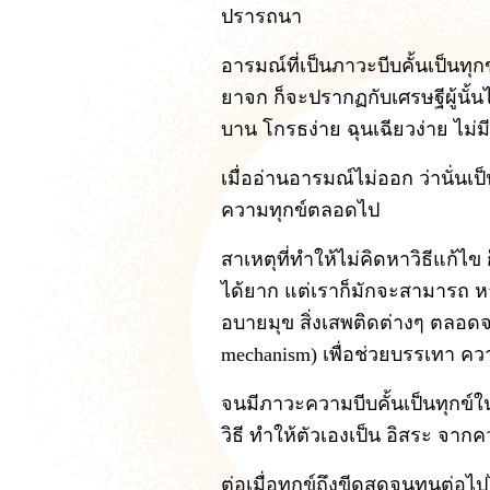
ปรารถนา
อารมณ์ที่เป็นภาวะบีบคั้นเป็นทุกข
ยาจก ก็จะปรากฏกับเศรษฐีผู้นั้นได
บาน โกรธง่าย ฉุนเฉียวง่าย ไม่
เมื่ออ่านอารมณ์ไม่ออก ว่านั่นเป็
ความทุกข์ตลอดไป
สาเหตุที่ทำให้ไม่คิดหาวิธีแก้ไ
ได้ยาก แต่เราก็มักจะสามารถ หา
อบายมุข สิ่งเสพติดต่างๆ ตลอดจ
mechanism) เพื่อช่วยบรรเทา ควา
จนมีภาวะความบีบคั้นเป็นทุกข์ใ
วิธี ทำให้ตัวเองเป็น อิสระ จากควา
ต่อเมื่อทุกข์ถึงขีดสุดจนทนต่อไ