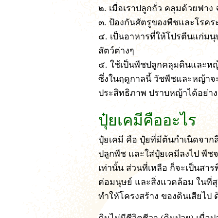
๒. เมื่อเราปลูกถั่ว คลุมด้วยฟา
๓. ป้องกันศัตรูของพืชและโรคระ
๔. เป็นอาหารที่ให้โปรตีนแก่มนุษ
สัตว์ต่างๆ
๕. ใช้เป็นพืชปลูกคลุมดินและหญ
ซึ่งในฤดูกาลนี้ วัชพืชและหญ้าจะม
ประสิทธิภาพ ปราบหญ้าได้อย่างดีเ
ปุ๋ยเคมีคืออะไร
ปุ๋ยเคมี คือ ปุ๋ยที่มีต้นกำเนิดจา
ปลูกพืช และใส่ปุ๋ยเคมีลงไป พืชจะ
เท่านั้น ส่วนที่เหลือ ก็จะเป็น
ต่อมนุษย์ และสิ่งแวดล้อม ในที่ส
ทำให้โครงสร้าง ของดินเสียไป 