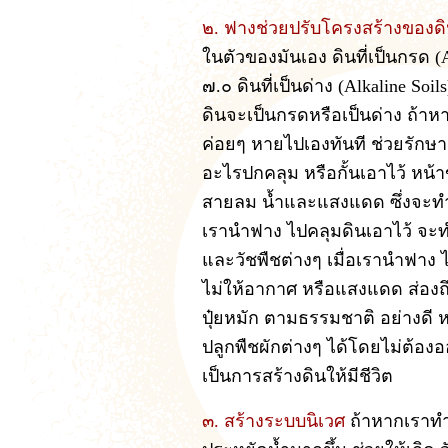
๒. ฟางช่วยปรับโครงสร้างของด
ในตัวของมันเอง ดินที่เป็นกรด (Ac
๗.๐ ดินที่เป็นด่าง (Alkaline Soil
ดินจะเป็นกรดหรือเป็นด่าง ถ้าหา
ค่อยๆ หายไปเองทันที ช่วยรักษ
อะไรปกคลุม หรือกั้นเอาไว้ หน้
สายลม น้ำและแสงแดด ซึ่งจะทำให
เรานำฟาง ไปคลุมดินเอาไว้ จะทำใ
และวัชพืชต่างๆ เมื่อเรานำฟา
ไม่ให้อากาศ หรือแสงแดด ส่องถึง
ปุ๋ยหมัก ตามธรรมชาติ อย่างดี
ปลูกพืชผักต่างๆ ได้โดยไม่ต้อง
เป็นการสร้างดินให้มีชีวิต
๓. สร้างระบบนิเวศ
ถ้าหากเราทำก