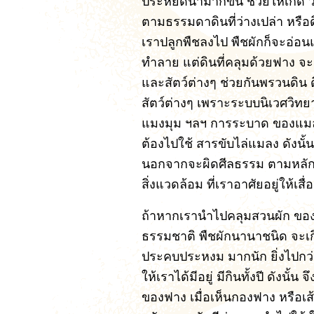
ประหยัดน้ำมากขึ้น ช่วยให้เกิด ว
ตามธรรมดาดินที่ว่างเปล่า หรือด
เราปลูกพืชลงไป พืชผักก็จะอ่อน
ทำลาย แต่ดินที่คลุมด้วยฟาง จะเป
และสัตว์ต่างๆ ช่วยกันพรวนดิน 
สัตว์ต่างๆ เพราะระบบนิเวศวิทย
แมงมุม ฯลฯ การระบาด ของแมลงศ
ต้องไปใช้ สารขับไล่แมลง ดังนั้
นอกจากจะผิดศีลธรรม ตามหลัก
สิ่งแวดล้อม ที่เราอาศัยอยู่ให้เสื
ถ้าหากเรานำไปคลุมสวนผัก ของ
ธรรมชาติ พืชผักนานาชนิด จะเกิ
ประคบประหงม มากนัก ยิ่งไปกว่
ให้เราได้มีอยู่ มีกินทั้งปี ดังน
ของฟาง เมื่อเห็นกองฟาง หรือเส้