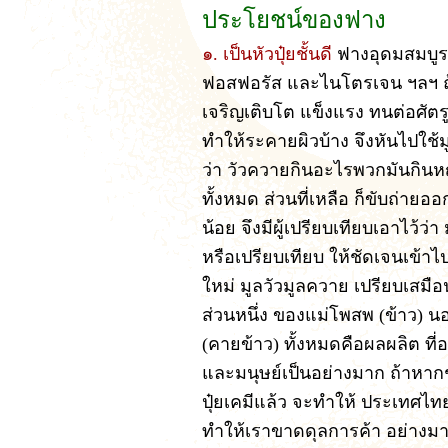
ประโยชน์ของฟาง
๑. เป็นหัวปุ๋ยชั้นดี
ฟางอุดมสมบูรณ
ฟอสฟอรัส และไนโตรเจน ฯลฯ ถ้
เจริญเติบโต แข็งแรง ทนต่อศัตรู
ทำให้ระคายผิวบ้าง จึงหันไปใช
ว่า วัวควายกินอะไรพวกมันกินห
ทั้งหมด ส่วนที่เหลือ ก็ขับถ่าย
น้อย จึงมีผู้เปรียบเทียบเอาไว้ว่
หรือเปรียบเทียบ ให้ชัดเจนเข้าไ
ใหม่ มูลวัวมูลควาย เปรียบเสมื
ส่วนหนึ่ง ของแม่โพสพ (ข้าว) 
(คายข้าว) ทั้งหมดคือผลผลิต ที่อ
และมนุษย์เป็นอย่างมาก ถ้าหากช
ปุ๋ยเคมีแล้ว จะทำให้ ประเทศไทย ไ
ทำให้เราขาดดุลการค้า อย่าง