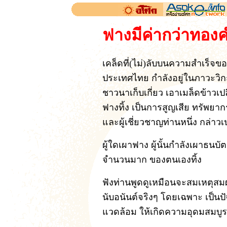
ฟางมีค่ากว่าทอง
เคล็ดที่(ไม่)ลับบนความสำเร็จ
ประเทศไทย กำลังอยู่ในภาวะวิกฤต
ชาวนาเก็บเกี่ยว เอาเมล็ดข้าวเ
ฟางทิ้ง เป็นการสูญเสีย ทรัพยาก
และผู้เชี่ยวชาญท่านหนึ่ง กล่าวเ
ผู้ใดเผาฟาง ผู้นั้นกำลังเผาธน
จำนวนมาก ของตนเองทิ้ง
ฟังท่านพูดดูเหมือนจะสมเหตุส
นับอนันต์จริงๆ โดยเฉพาะ เป็นปั
แวดล้อม ให้เกิดความอุดมสมบูร