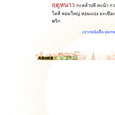
ฤดูหนาว
กะหล่ำปลี คะน้า กว
โคลี่ หอมใหญ่ หอมแบ่ง มะเขือ
พริก
(จากหนังสือ ดอกหญ
.
|