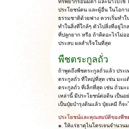
ทรัพยากรอันมีค่า และนำไปใช้ ให
ประโยชน์ตน และผู้อื่น ในโอกาส
ธรรมชาติด้วยฟาง ควรเริ่มทำในพ
ทำในสิ่งที่ใกล้ๆ ตัวไปสิ่งที่อยู
ที่ปลูกยาก หรือ ถ้าคิดอะไรไม่อ
ประสบ ผลสำเร็จในที่สุด
พืชตระกูลถั่ว
ถ้าพูดถึงพืชตระกูลถั่วแล้ว ประเ
ตระกูลถั่ว ที่ใหญ่ที่สุด เช่น ม
ตระกูลถั่ว ที่เล็กที่สุด เช่น ถั่วม
เหล่านี้ มีประโยชน์ต่อดิน เป็
เป็นปุ๋ยบำรุงดินแล้ว ปุ๋ยเคมี ก็
ประโยชน์และคุณสมบัติของพืชตร
๑. ให้แร่ธาตุไนโตรเจนจำนว