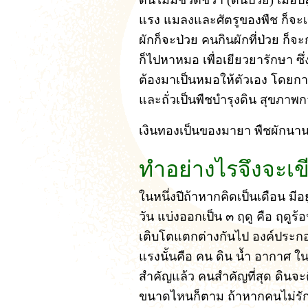
ดินไม่มีชีวิตชีวา (ดินป่วย) เมื่อ
แรง แมลงและศัตรูของพืช ก็จะเข
ผักก็จะป่วย คนกินผักที่ป่วย ก็
ก็ไปหาหมอ เพื่อเยียวยารักษา ซึ่
ต้องมาเป็นหมอให้ตัวเอง โดยการเ
และถั่วเป็นพืชบำรุงดิน สุขภาพ
เงินทองเป็นของมายา พืชผักนาน
ทำอย่างไรจึงจะเ
ในหนึ่งปีถ้าหากคิดเป็นเดือน มีอ
วัน แบ่งออกเป็น ๓ ฤดู คือ ฤดูร
เติบโตแตกต่างกันไป องค์ประกอบ
แรงนั้นคือ คน ดิน น้ำ อากาศ ใ
สำคัญแล้ว คนสำคัญที่สุด ดิน
ขนาดไหนก็ตาม ถ้าหากคนไม่รัก 