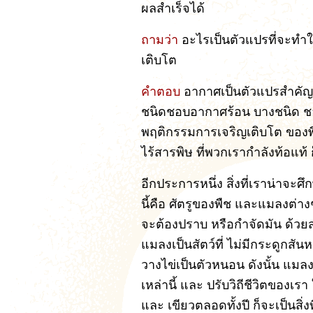
ผลสำเร็จได้
ถามว่า
อะไรเป็นตัวแปรที่จะทำให
เติบโต
คำตอบ
อากาศเป็นตัวแปรสำคัญท
ชนิดชอบอากาศร้อน บางชนิด ชอบ
พฤติกรรมการเจริญเติบโต ของพื
ไร้สารพิษ ที่พวกเรากำลังท้อแท้ ก็
อีกประการหนึ่ง สิ่งที่เราน่าจะศึก
นี้คือ ศัตรูของพืช และแมลงต่างๆ ที
จะต้องปราบ หรือกำจัดมัน ด้วย
แมลงเป็นสัตว์ที่ ไม่มีกระดูกสั
วางไข่เป็นตัวหนอน ดังนั้น แมลง 
เหล่านี้ และ ปรับวิถีชีวิตของเร
และ เขียวตลอดทั้งปี ก็จะเป็นสิ่ง