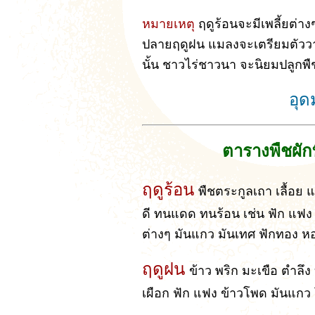
หมายเหตุ
ฤดูร้อนจะมีเพลี้ยต
ปลายฤดูฝน แมลงจะเตรียมตัววาง
นั้น ชาวไร่ชาวนา จะนิยมปลูกพืช
อุด
ตารางพืชผัก
ฤดูร้อน
พืชตระกูลเถา เลื้อย 
ดี ทนแดด ทนร้อน เช่น ฟัก แฟ
ต่างๆ มันแกว มันเทศ ฟักทอง หอ
ฤดูฝน
ข้าว พริก มะเขือ ตำล
เผือก ฟัก แฟง ข้าวโพด มันแกว 