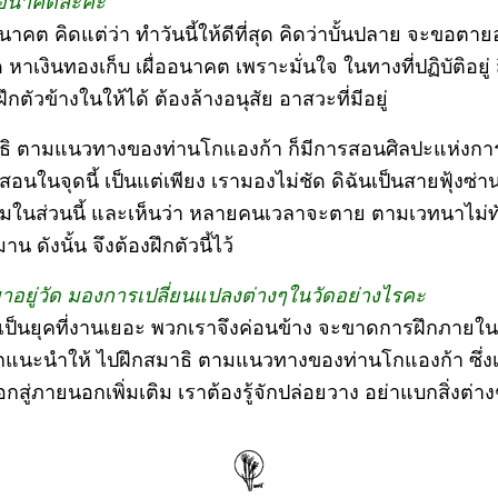
อนาคตล่ะคะ
นาคต คิดแต่ว่า ทำวันนี้ให้ดีที่สุด คิดว่าบั้นปลาย จะขอตาย
 หาเงินทองเก็บ เผื่ออนาคต เพราะมั่นใจ ในทางที่ปฏิบัติอยู่ 
กตัวข้างในให้ได้ ต้องล้างอนุสัย อาสวะที่มีอยู่
ธิ ตามแนวทางของท่านโกแองก้า ก็มีการสอนศิลปะแห่งการต
็สอนในจุดนี้ เป็นแต่เพียง เรามองไม่ชัด ดิฉันเป็นสายฟุ้งซ่าน
่มในส่วนนี้ และเห็นว่า หลายคนเวลาจะตาย ตามเวทนาไม่ทั
 ดังนั้น จึงต้องฝึกตัวนี้ไว้
่มาอยู่วัด มองการเปลี่ยนแปลงต่างๆในวัดอย่างไรคะ
นี้เป็นยุคที่งานเยอะ พวกเราจึงค่อนข้าง จะขาดการฝึกภายใ
แนะนำให้ ไปฝึกสมาธิ ตามแนวทางของท่านโกแองก้า ซึ่งเ
ู่ภายนอกเพิ่มเติม เราต้องรู้จักปล่อยวาง อย่าแบกสิ่งต่างๆ