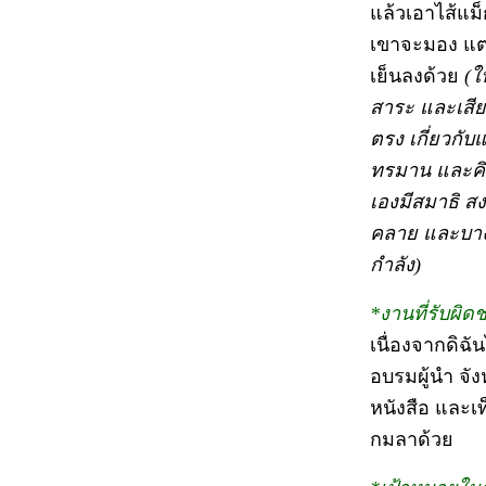
แล้วเอาไส้แม็
เขาจะมอง แต่
เย็นลงด้วย
(ใ
สาระ และเสียเ
ตรง เกี่ยวกั
ทรมาน และคิดว่
เองมีสมาธิ ส
คลาย และบางคร
กำลัง)
*งานที่รับผิด
เนื่องจากดิฉั
อบรมผู้นำ จัง
หนังสือ และเ
กมลาด้วย