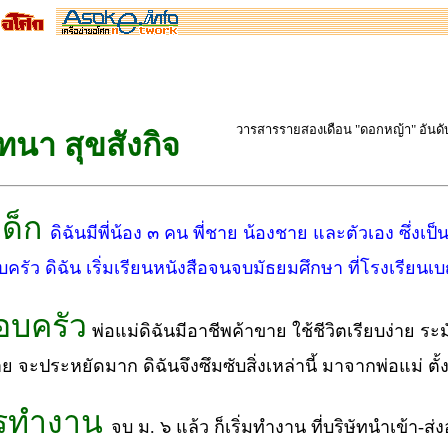
วารสารรายสองเดือน "ดอกหญ้า" อันดับท
ทนา สุขสังกิจ
เด็ก
ดิฉันมีพี่น้อง ๓ คน พี่ชาย น้องชาย และตัวเอง ซึ่งเป
ครัว ดิฉัน เริ่มเรียนหนังสือจนจบมัธยมศึกษา ที่โรงเรียน
อบครัว
พ่อแม่ดิฉันมีอาชีพค้าขาย ใช้ชีวิตเรียบง่าย ระ
าย จะประหยัดมาก ดิฉันจึงซึมซับสิ่งเหล่านี้ มาจากพ่อแม่ ตั้
ารทำงาน
จบ ม. ๖ แล้ว ก็เริ่มทำงาน ที่บริษัทนำเข้า-ส่