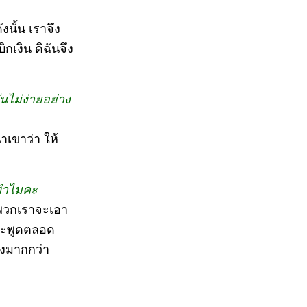
งนั้น เราจึง
ิกเงิน ดิฉันจึง
นไม่ง่ายอย่าง
ำเขาว่า ให้
าทำไมคะ
ปพวกเราจะเอา
้ จะพูดตลอด
่างมากกว่า