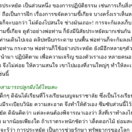
ารประหยัด เป็นส่วนหนึ่ง ของการปฏิบัติธรรม เช่นการเก็บสิ่ง
 ถือเป็นการฝึก เรื่องการขจัดความขี้เกียจ บางครั้งเราเห็นห
้เกียจก็จะบอกว่า ไม่ต้องไปสนใจ ช่างมันเถอะ! การจะก้มลงเก็บ
มขี้เกียจ ดูตัวอย่างพ่อท่าน ก็ยังมีนิสัยประหยัดมากเช่นกั
พ่อท่านเดินไปเจอ คลิปหนีบกระดาษ บนพื้น พ่อท่านก็จะก้มลงเก
อท่าน กระดาษ พ่อท่านก็ใช้อย่างประหยัด ยังมีอีกหลายๆตั
วรนำมา ปฏิบัติตาม เพื่อความเจริญ ของตัวเราเอง หลายคนอา
้อย จึงไม่ค่อย ให้ความสนใจ เขาไปมองที่งานใหญ่ๆ ทำให้ละเล
นนี้
ดสามารถปลูกฝังได้ไหมคะ
ด็กๆ ดิฉันได้เรียนที่โรงเรียนเบญจมราชาลัย ซึ่งเป็นโรงเรียนท
ระเบียบวินัย ความสะอาด จึงทำให้ตัวเอง ซึมซับส่วนนี้ไว้
ด ดิฉันคิดว่า แต่ละคนต้องพิจารณาเองว่า สิ่งที่เราทำลง
ม มากน้อยเพียงใด ถ้าเราตระหนักชัดว่า 'เด็ดดอกไม้ ย่อมสะ
็จะรู้ว่า การประหยัด เป็นการช่วยรักษา ทรัพยากรของโลก