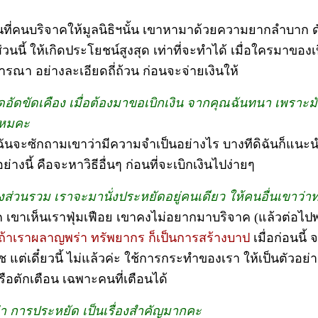
งินที่คนบริจาคให้มูลนิธิฯนั้น เขาหามาด้วยความยากลำบาก ดั
่วนนี้ ให้เกิดประโยชน์สูงสุด เท่าที่จะทำได้ เมื่อใครมาของเบ
ารณา อย่างละเอียดถี่ถ้วน ก่อนจะจ่ายเงินให้
อัดขัดเคือง เมื่อต้องมาขอเบิกเงิน จากคุณฉันทนา เพราะมั
่ไหมคะ
ิฉันจะซักถามเขาว่ามีความจำเป็นอย่างไร บางทีดิฉันก็แนะน
ย่างนี้ คือจะหาวิธีอื่นๆ ก่อนที่จะเบิกเงินไปง่ายๆ
งส่วนรวม เราจะมานั่งประหยัดอยู่คนเดียว ให้คนอื่นเขาว่
าค เขาเห็นเราฟุ่มเฟือย เขาคงไม่อยากมาบริจาค (แล้วต่อไ
ถ้าเราผลาญพร่า ทรัพยากร ก็เป็นการสร้างบาป
เมื่อก่อนนี
ำไช แต่เดี๋ยวนี้ ไม่แล้วค่ะ ใช้การกระทำของเรา ให้เป็นตัวอย
อตักเตือน เฉพาะคนที่เตือนได้
่า การประหยัด เป็นเรื่องสำคัญมากคะ