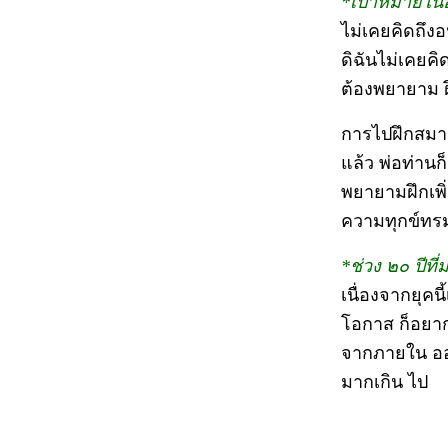
*เป้าหมายใน
ไม่เคยคิดถึงอ
ดิฉันไม่เคยคิด
ต้องพยายาม ฝึ
การไปฝึกสมา
แล้ว พ่อท่านก
พยายามฝึกเพิ
ความทุกข์ทรมาน
*ช่วง ๒๐ ปีที
เนื่องจากยุค
โอกาส ก็อยาก
จากภายใน ออกส
มากเกิน ไป