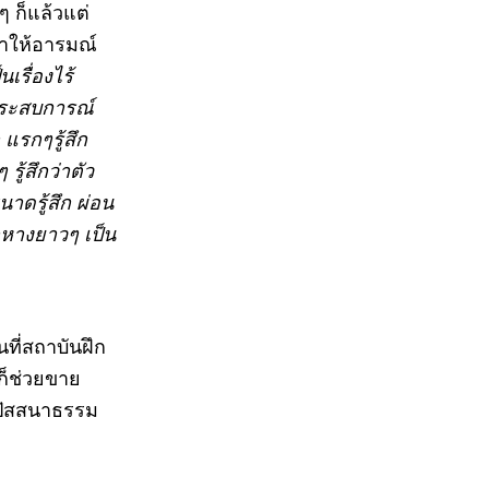
ๆ ก็แล้วแต่
ทำให้อารมณ์
เรื่องไร้
ีประสบการณ์
แรกๆรู้สึก
รู้สึกว่าตัว
าดรู้สึก ผ่อน
อกหางยาวๆ เป็น
ที่สถาบันฝึก
 ก็ช่วยขาย
ิปัสสนาธรรม