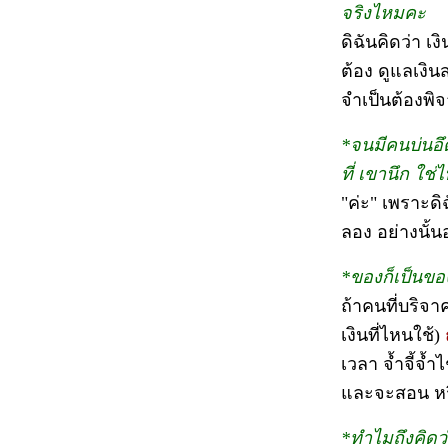
จริงไหมคะ
ดิฉันคิดว่า เ
ต้อง ดูแลเงินส
จำเป็นต้องพิจ
*จนมีคนบ่นอึด
ที่ เขานึก ใช
"ค่ะ" เพราะด
ลอง อย่างนั้นอ
*ของก็เป็นขอ
ถ้าคนที่บริจ
เงินที่ไหนใช้)
เวลา จ้ำจี้จ้
และจะสอน หรื
*ทำไมถึงคิดว