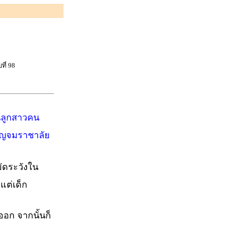
ี่ 98
็นลูกสาวคน
เบญจมราชาลัย
มัดระวังใน
งแต่เด็ก
งออก จากนั้นก็