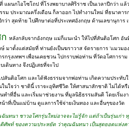
ี่ แผนกไอโซโถป ที่โรงพยาบาลศิริราช เป็นเวลาปีกว่า แล้ว
รรม ประมาณครึ่งเดือน ก็ลาออก ไปทำงานใหม่ ที่ธนาคารกรุง
ปีกว่า สุดท้าย ไปศึกษาต่อที่ประเทศอังกฤษ ด้านเลขานุการ เ
โศก
หลังกลับจากอังกฤษ แม่ก็แนะนำ ให้ไปที่สันติอโศก อันที่จ
กษ์ มาตั้งแต่สมัยที่ ท่านยังเป็นฆราวาส จัดรายการ 'แมวมอ
กรุงเทพฯ เพื่อนเคยชวน ไปกราบพ่อท่าน ที่วัดอโศการาม แ
อบเดินทาง จึงปฏิเสธที่จะไป
เมื่อไปสันติอโศก และได้ฟังธรรมจากพ่อท่าน เกิดความประทั
นในใจว่า ชาตินี้ เราจะอุทิศชีวิต ให้ศาสนาสักชาติ ไม่ได้หรื
ทำที่อื่น และเริ่มมาช่วยงาน ที่มูลนิธิธรรมสันติ โดยเริ่มง
ำหน้าที่เป็นแม่บ้าน ดูแลการใช้จ่ายเงินทอง และอื่นๆของวัด
ณฉันทนา ชาวอโศกรุ่นใหม่อาจจะไม่รู้จัก แต่ถ้าเป็นรุ่นเก่า ท
ตติศัพท์ ของความประหยัด ว่าคุณฉันทนา เป็นสุดยอดแห่ง