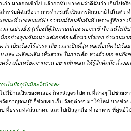
กเก่า มาสอดเข้าไป แล้วกดทับ บางคนว่าดิฉันว่า เกินไปจริง
สำหรับดิฉันถือว่า การทำเช่นนี้ เป็นการฝึกสมาธิไปในตัว 
นขณะที่ บางคนแค่ฟัง อารมณ์ร้อนขึ้นทันที เพราะรู้สึกว่า เป็น
วลาอย่างยิ่ง) (เรื่องนี้ผู้สัมภาษณ์เอง พอจะเข้าใจ แม้ไม่ม
บแม็กอย่างคุณฉันทนา แต่เคยต้องเด็ดหางถั่วงอก จำนวนมาก 
า เป็นเรื่องไร้สาระ เสีย เวลาเป็นที่สุด ต่อเมื่อเด็ดไปเรื่อยๆ 
งบ และ เพลิดเพลิน เห็นสาระ ในการเด็ด หางถั่วงอก จนถึงขน
ั้ง เมื่อเครียดจากงาน อยากพักผ่อน ให้รู้สึกคิดถึง ถั่วง
ชอบในปัจจุบันมีอะไรบ้างคะ
นไม่มีบ้านเป็นของตนเอง ก็จะสัญจรไปตามที่ต่างๆ ไปช่วยงาน
หวัดกาญจนบุรี ก็ช่วยเขาเก็บ วัสดุต่างๆ มาใช้ใหม่ บางช่วง
ท็ป ที่ธรรมทัศน์สมาคม และไปเป็นลูกมือ ทำอาหาร ที่ศูนย์ว