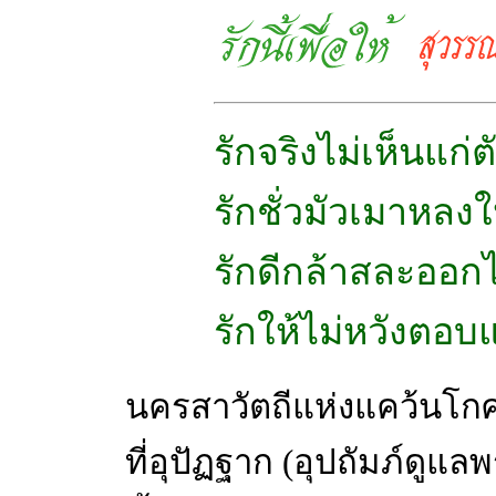
รักจริงไม่เห็นแก่ต
รักชั่วมัวเมาหลง
รักดีกล้าสละออก
รักให้ไม่หวังตอ
นครสาวัตถีแห่งแคว้นโกศ
ที่อุปัฏฐาก (อุปถัมภ์ดู