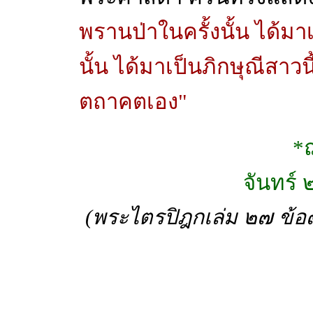
พรานป่าในครั้งนั้น ได้มา
นั้น ได้มาเป็นภิกษุณีสาว
ตถาคตเอง"
*
จันทร์
(พระไตรปิฎกเล่ม ๒๗ ข้