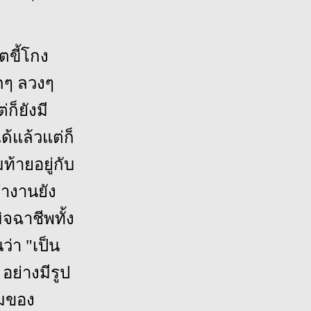
ิตขี้โกง
อกๆ ลวงๆ
่ก็ยังมี
ได้แล้วแต่ก็
้ายอยู่กับ
ทำงานยัง
ิจฉาชีพทั้ง
ว่า "เป็น
 อย่างมีรูป
รมของ