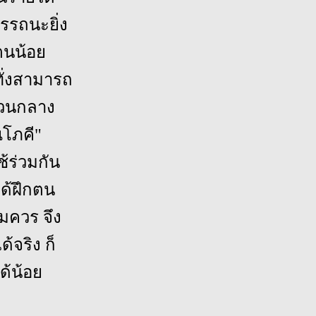
มรรถนะยิ่ง
ตนน้อย
ทั่งสามารถ
นส่วนกลาง
โภคี"
้ร่วมกัน
ได้ฝึกตน
มควร จึง
้จริง ก็
ด้น้อย