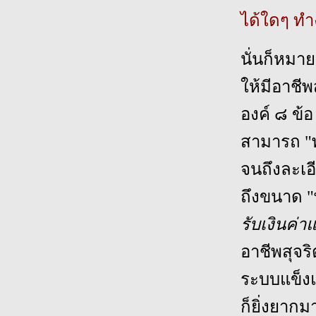
ได้ใดๆ ทำง
นั่นก็หมา
ให้มีอาชีพ
องค์ ๘ ข้อ
สามารถ "พ้
จนถึงละเอี
ถึงขนาด "พ
รับเงินค่า
อาชีพสุจริ
ระบบแข็งแ
ก็ยิ่งยากม