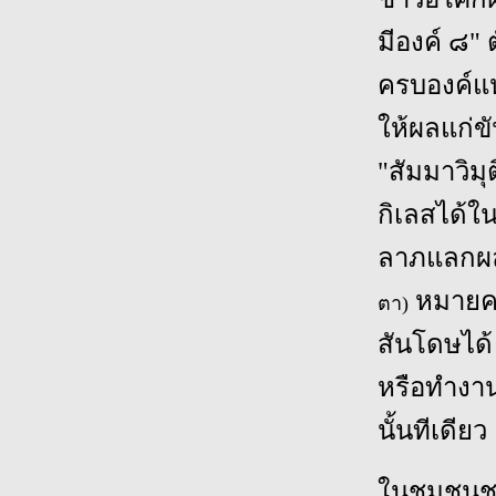
มีองค์ ๘" 
ครบองค์แห
ให้ผลแก่ข
"สัมมาวิม
กิเลสได้ใน
ลาภแลกผล
หมายควา
ตา)
สันโดษได้
หรือทำงา
นั้นทีเดียว
ในชุมชนช