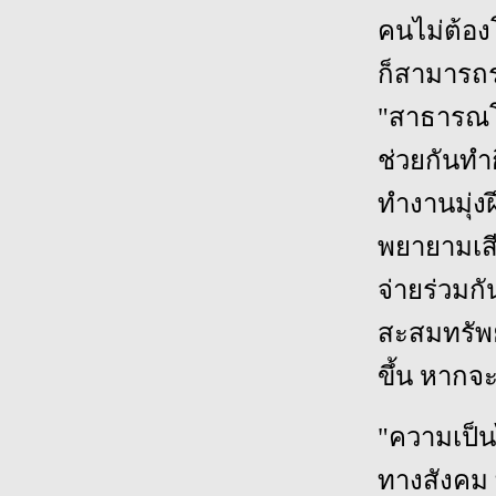
คนไม่ต้อ
ก็สามารถรว
"สาธารณโ
ช่วยกันทำ
ทำงานมุ่ง
พยายามเสี
จ่ายร่วมก
สะสมทรัพย์ส
ขึ้น หากจ
"ความเป็นไ
ทางสังคม ท