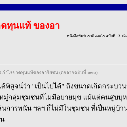
ดทุนแท้ ของอา
หนังสือพิมพ์ เราคิดอะไร ฉบับที่ 131เด
ร กำไรขาดทุนแท้ของอาริยชน (ต่อจากฉบับที่ ๑๓๐)
้พิสูจน์ว่า "เป็นไปได้" ถึงขนาดเกิดกระบว
หมู่กลุ่มชุมชนที่ไม่มีอบายมุข แม้แต่คนสูบบุหร
่นการพนัน ฯลฯ ก็ไม่มีในชุมชน ที่เป็นหมู่บ้
้น