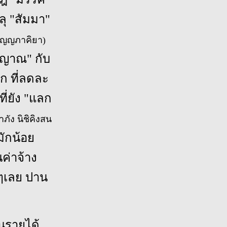
ลุ "สัมมา"
ุญญภาคิยา)
มาญาณ" กับ
ก ที่ลดละ
ที่ยัง "แลก
าภัง นิชิคิงสน
มักน้อย
ค่าจ้าง
ๆเลย ปาน
นรายได้