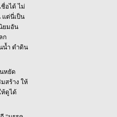
่อได้ ไม่
ต่นี่เป็น
นิยมอัน
ปลก
ินน้ำ ดำดิน
ืนหยัด
ิมสร้าง ให้
ห้ดูได้
ฎี "มรรค