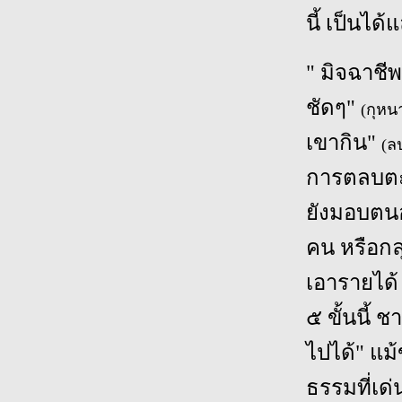
นี้ เป็นได้
" มิจฉาชีพ
ชัดๆ"
(กุหน
เขากิน"
(ล
การตลบต
ยังมอบตนอ
คน หรือกล
เอารายได
๕ ขั้นนี้ 
ไปได้" แม้
ธรรมที่เด