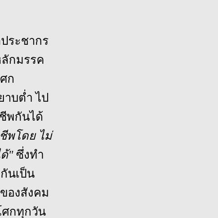
ฒนาประชากร
นหลักมรรค
โศก
หยาบต่ำ ไป
ชีพกันได้
ชีพโดย ไม่
ได้"
ซึ่งทำ
ำกันเป็น
มของสังคม
โศกทุกวัน