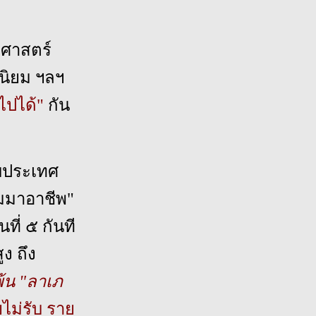
ฐศาสตร์
ญนิยม ฯลฯ
ไปได้"
กัน
ับประเทศ
ัมมาอาชีพ"
ที่ ๕ กันที
ง ถึง
พ้น "ลาเภ
ม่รับ ราย