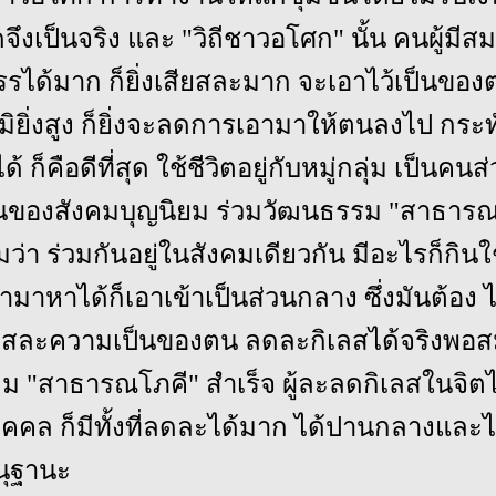
ดจึงเป็นจริง และ "วิถีชาวอโศก" นั้น คนผู้มีส
สรรได้มาก ก็ยิ่งเสียสละมาก จะเอาไว้เป็นของ
ภูมิยิ่งสูง ก็ยิ่งจะลดการเอามาให้ตนลงไป กระ
้ ก็คือดีที่สุด ใช้ชีวิตอยู่กับหมู่กลุ่ม เป็นค
คนของสังคมบุญนิยม ร่วมวัฒนธรรม "สาธารณ
า ร่วมกันอยู่ในสังคมเดียวกัน มีอะไรก็กินใช
ทำมาหาได้ก็เอาเข้าเป็นส่วนกลาง ซึ่งมันต้อง 
ยสละความเป็นของตน ลดละกิเลสได้จริงพอส
คม "สาธารณโภคี" สำเร็จ ผู้ละลดกิเลสในจิตได
บุคคล ก็มีทั้งที่ลดละได้มาก ได้ปานกลางและไ
ุฐานะ