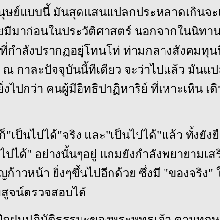
ษย์แบบนี้ มันสุดแสนแปลกประหลาดเกินจะเชื
ยมีมาก่อนในประวัติศาสตร์ นอกจากในนิทาน แ
 ที่กำลังปรากฏอยู่โทนโท่ ท่ามกลางสังคมทุน
 ณ กาละปัจจุบันนี้ทีเดียว จะว่าไปแล้ว มันแ
งไปกว่า คนผู้มีอิทธิปาฏิหาริย์ ที่เหาะเหิน เด
ก็"เป็นไปได้"จริง และ"เป็นไปได้"แล้ว ทั้งยังย
ปได้" อย่างนั้นๆอยู่ แถมยังกำลังพยายามเสร
ก้าวหน้า ยิ่งๆขึ้นไปอีกด้วย ซึ่งมี "ของจริง" ใ
พิสูจน์ตรวจสอบได้
ึกฝนปฏิบัติธรรมะของพระพุทธเจ้า ตามทฤษ