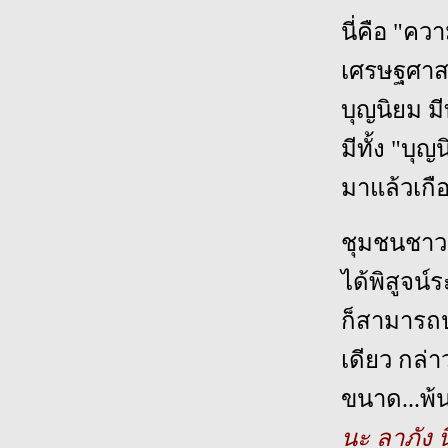
นี่คือ "ค
เศรษฐศาสตร
บุญนิยม ม
มีทั้ง "บุ
มาแล้วเกื
ชุมชนชาวอ
ได้พิสูจน์
ก็สามารถปฏ
เดียว กล่า
ขนาด...พ้น
นะ ลาภัง 