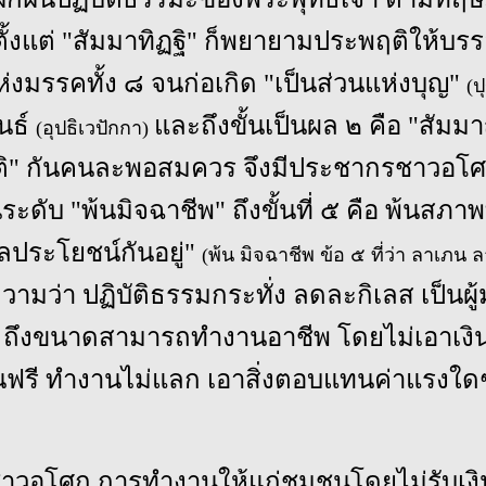
ตั้งแต่ "สัมมาทิฏฐิ" ก็พยายามประพฤติให้บรร
่งมรรคทั้ง ๘ จนก่อเกิด "เป็นส่วนแห่งบุญ"
(ป
ันธ์
และถึงขั้นเป็นผล ๒ คือ "สัม
(อุปธิเวปักกา)
ุติ" กันคนละพอสมควร จึงมีประชากรชาวอโศ
ระดับ "พ้นมิจฉาชีพ" ถึงขั้นที่ ๕ คือ พ้นสภาพ
ประโยชน์กันอยู่"
(พ้น มิจฉาชีพ ข้อ ๕ ที่ว่า ลาเภน ล
มว่า ปฏิบัติธรรมกระทั่ง ลดละกิเลส เป็นผู้
 ถึงขนาดสามารถทำงานอาชีพ โดยไม่เอาเงิน
นฟรี ทำงานไม่แลก เอาสิ่งตอบแทนค่าแรงใด
าวอโศก การทำงานให้แก่ชุมชนโดยไม่รับเงิ