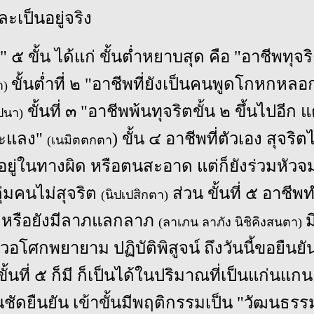
และเป็นอยู่จริง
" ๕ ขั้น ได้แก่ ขั้นต่ำหยาบสุด คือ "อาชีพทุจร
ขั้นต่ำที่ ๒ "อาชีพที่ยังเป็นคนพูดโกหกหล
า)
ขั้นที่ ๓ "อาชีพพ้นทุจริตขั้น ๒ ขึ้นไปอีก แต
ปนา)
ะแลง"
) ขั้น ๔ อาชีพที่ตัวเอง สุจริต
(เนมิตตกตา
ยู่ในทางผิด หรือตนสะอาด แต่ก็ยังร่วมหัวจมท
ุ่มคนไม่สุจริต
ส่วน ขั้นที่ ๕ อาชีพ
(นิปเปสิกตา)
้ หรือยังมีลาภแลกลาภ
ม
(ลาเภน ลาภัง นิชิคิงสนตา)
ชาวอโศกพยายาม ปฏิบัติพิสูจน์ ถึงวันนี้ขอยืนยัน
ขั้นที่ ๕ ก็มี ก็เป็นได้ในปริมาณที่เป็นแก่นแกน
่นชัดยืนยัน เข้าขั้นมีพฤติกรรมเป็น "วัฒนธร