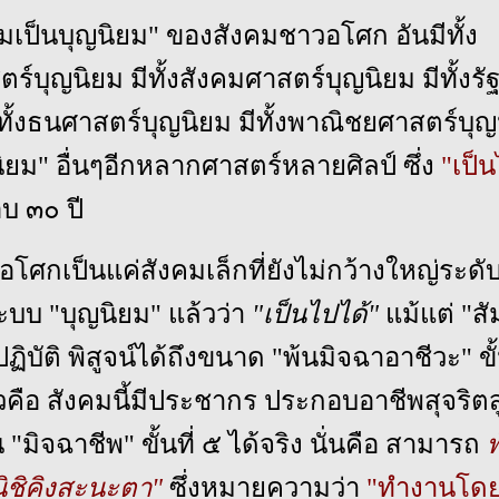
วามเป็นบุญนิยม" ของสังคมชาวอโศก อันมีทั้ง
์บุญนิยม มีทั้งสังคมศาสตร์บุญนิยม มีทั้งรั
ีทั้งธนศาสตร์บุญนิยม มีทั้งพาณิชยศาสตร์บุ
ญนิยม" อื่นๆอีกหลากศาสตร์หลายศิลป์ ซึ่ง
"เป็น
อบ ๓๐ ปี
โศกเป็นแค่สังคมเล็กที่ยังไม่กว้างใหญ่ระด
ระบบ "บุญนิยม" แล้วว่า
"เป็นไปได้"
แม้แต่ "ส
ิบัติ พิสูจน์ได้ถึงขนาด "พ้นมิจฉาอาชีวะ" ขั้น
วคือ สังคมนี้มีประชากร ประกอบอาชีพสุจริตสู
 "มิจฉาชีพ" ขั้นที่ ๕ ได้จริง นั่นคือ สามารถ
นิชิคิงสะนะตา"
ซึ่งหมายความว่า
"ทำงานโดยไ