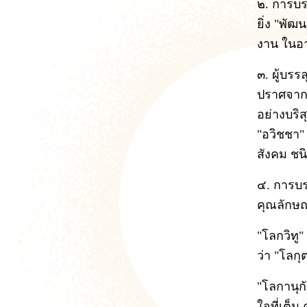
๒. การบร
ยิ่ง "พัฒ
งาน ในอา
๓. ผู้บร
ปราศจาก"
อย่างบริส
"อวิชชา" 
สังคม ชน
๔. การบร
คุณลักษณ
"โลกวิทู" 
ว่า "โลกุ
"โลกานุก
ใจที่เต็ม