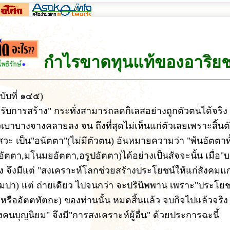
กำไรขาดทุนแท้ของอาริย
บับที่ ๑๔๕
)
ได้รับการสร้าง" กระทั่งสามารถลดกิเลสอย่างถูกตัวตนได้จริ
วเบาบางจางคลายลง จน ถึงที่สุดไม่เห็นแก่ตัวเลยเพราะสิ้นต
สวะ เป็น"อนัตตา"(ไม่มีตัวตน) อันหมายความว่า "พ้นอัตตาทั
อัตตา,มโนมยอัตตา,อรูปอัตตา)ได้อย่างเป็นสัจจะนั้น เมื่อ"บ
ง จึงมีแต่ "สงเคราะห์โลกช่วยสร้างประโยชน์ให้แก่สังคมแ
ัมปา) แต่ ถ่ายเดียว ไปจนกว่า จะปรินิพพาน เพราะ"ประโย
ะหรืออัตตทัตถะ) ของท่านนั้น หมดสิ้นแล้ว จบกิจไปแล้วจริง
คนบุญนิยม" จึงมี"การสงเคราะห์ผู้อื่น" ด้วยประการฉะนี้