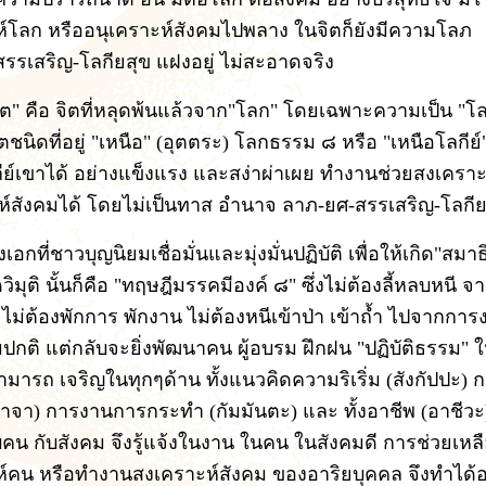
์โลก หรืออนุเคราะห์สังคมไปพลาง ในจิตก็ยังมีความโลภ
รรเสริญ-โลกียสุข แฝงอยู่ ไม่สะอาดจริง
ิต" คือ จิตที่หลุดพ้นแล้วจาก"โลก" โดยเฉพาะความเป็น "
ตชนิดที่อยู่ "เหนือ" (อุตตระ) โลกธรรม ๘ หรือ "เหนือโลกีย์" 
ีย์เขาได้ อย่างแข็งแรง และสง่าผ่าเผย ทำงานช่วยสงเคราะ
ห์สังคมได้ โดยไม่เป็นทาส อำนาจ ลาภ-ยศ-สรรเสริญ-โลกีย
อกที่ชาวบุญนิยมเชื่อมั่นและมุ่งมั่นปฏิบัติ เพื่อให้เกิด"สมาธิ
ิมุติ นั้นก็คือ "ทฤษฎีมรรคมีองค์ ๘" ซึ่งไม่ต้องลี้หลบหนี 
 ไม่ต้องพักการ พักงาน ไม่ต้องหนีเข้าป่า เข้าถ้ำ ไปจากกา
ปกติ แต่กลับจะยิ่งพัฒนาคน ผู้อบรม ฝึกฝน "ปฏิบัติธรรม" ใ
ามารถ เจริญในทุกๆด้าน ทั้งแนวคิดความริเริ่ม (สังกัปปะ) 
าจา) การงานการกระทำ (กัมมันตะ) และ ทั้งอาชีพ (อาชีวะ) เ
บคน กับสังคม จึงรู้แจ้งในงาน ในคน ในสังคมดี การช่วยเหล
์คน หรือทำงานสงเคราะห์สังคม ของอาริยบุคคล จึงทำได้อ