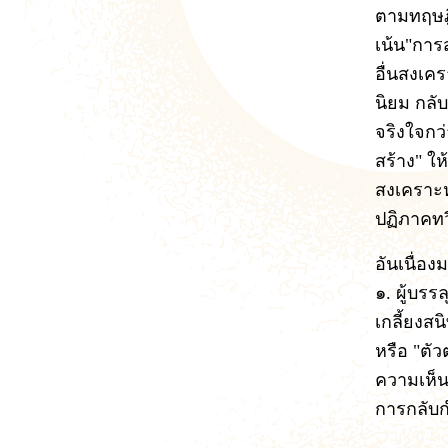
ตามทฤษฎี
เน้น"การส
อื่นสงเค
นิยม กลับ
จริงใจกว่
สร้าง" ให
สงเคราะห์
ปฏิภาคทวี
อันเนื่อง
๑. ผู้บรร
เกลี้ยงสน
หรือ "ตัว
ความเห็น
การกลับก