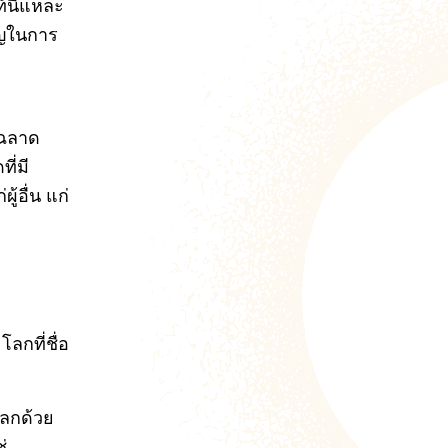
้นี่แหละ
ริญในการ
วฉลาด
ี่มี
้อื่น แก่
โลกที่ชื่อ
โลกด้วย
่