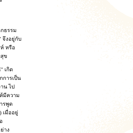
โลกธรรม
จึงอยู่กับ
ห์ หรือ
สุข
" เกิด
จากการเป็น
รงาน ไป
ห้มีความ
การพูด
มื่ออยู่
ือ
ย่าง