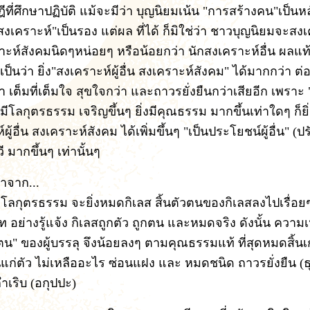
ที่ศึกษาปฏิบัติ แม้จะมีว่า บุญนิยมเน้น "การสร้างคน"เป็น
งเคราะห์"เป็นรอง แต่ผล ที่ได้ ก็มิใช่ว่า ชาวบุญนิยมจะสงเค
ราะห์สังคมนิดๆหน่อยๆ หรือน้อยกว่า นักสงเคราะห์อื่น ผลแ
เป็นว่า ยิ่ง"สงเคราะห์ผู้อื่น สงเคราะห์สังคม" ได้มากกว่า ต่อ
า เต็มที่เต็มใจ สุขใจกว่า และถาวรยั่งยืนกว่าเสียอีก เพราะ 
้มีโลกุตรธรรม เจริญขึ้นๆ ยิ่งมีคุณธรรม มากขึ้นเท่าใดๆ ก็ยิ
ผู้อื่น สงเคราะห์สังคม ได้เพิ่มขึ้นๆ "เป็นประโยชน์ผู้อื่น" (ปร
 มากขึ้นๆ เท่านั้นๆ
มาจาก...
ลุโลกุตรธรรม จะยิ่งหมดกิเลส สิ้นตัวตนของกิเลสลงไปเรื่อยๆ
ิท อย่างรู้แจ้ง กิเลสถูกตัว ถูกตน และหมดจริง ดังนั้น ความเ
ตน" ของผู้บรรลุ จึงน้อยลงๆ ตามคุณธรรมแท้ ที่สุดหมดสิ้นเก
แก่ตัว ไม่เหลืออะไร ซ่อนแฝง และ หมดชนิด ถาวรยั่งยืน (ธุ
ำเริบ (อกุปปะ)