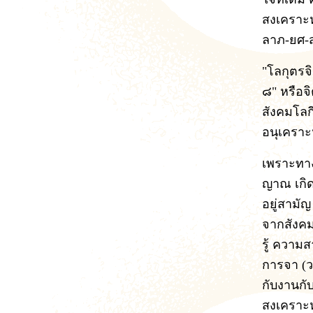
สงเคราะห
ลาภ-ยศ-ส
"โลกุตรจ
๘" หรือจิ
สังคมโลก
อนุเคราะ
เพราะทางเ
ญาณ เกิดว
อยู่สามัญ
จากสังคม
รู้ ความส
การจา (ว
กับงานกั
สงเคราะห