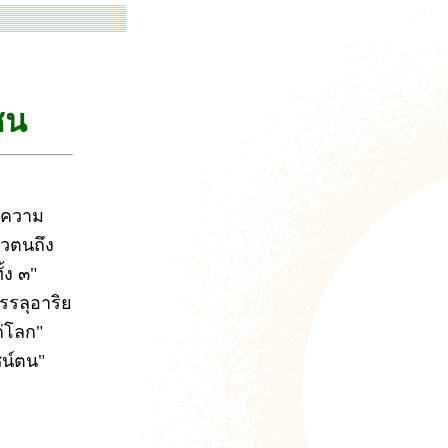
ชน
ง ความ
ัวตนถึง
้ง ๓"
รรลุอาริย
ก่โลก"
ชน์ตน"