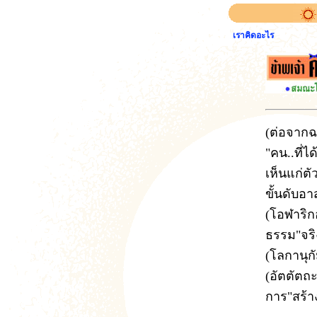
เราคิดอะไร
(
ต่อจากฉ
"คน..ที่
เห็นแก่ตั
ขั้นดับอา
(โอฬาริก
ธรรม"จริ
(โลกานุก
(อัตตัตถ
การ"สร้าง