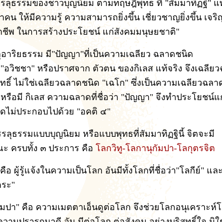
รลุธรรมของชาวบุญนิยม ตามทฤษฎีพุทธ ที่ "สัมมาทิฏฐิ" แท
นาคน ให้มีความรู้ ความสามารถยิ่งขึ้น เชี่ยวชาญยิ่งขึ้น เจ
ชีพ ในการสร้างประโยชน์ แก่สังคมมนุษยชาติ"
รลุอาริยธรรม มี"ปัญญา"ที่เป็นความเฉลียว ฉลาดชนิด
อวิชชา" หรือปราศจาก ตัวตน ของกิเลส แท้จริง จึงเฉลีย
ุทธิ์ ไม่ใช่เฉลียวฉลาดชนิด "เฉโก" ซึ่งเป็นความเฉลียวฉลาดท
หรือมี กิเลส ความฉลาดที่ชื่อว่า "ปัญญา" จึงทำประโยชน์แก่ผู
ิดไม่ประกอบไปด้วย "อคติ ๔"
รลุธรรมแบบบุญนิยม หรือแบบพุทธที่สัมมาทิฏฐินี้ จิตจะมี
ะ ครบทั้ง ๓ ประการ คือ
โลกวิทู-โลกานุกัมปา-โลกุตรจิต
คือ ผู้รู้แจ้งในความเป็นโลก อันมีทั้งโลกที่ชื่อว่า"โลกีย์" และ
ตระ"
ัมปา" คือ ความเมตตาเอ็นดูต่อโลก จึงช่วยโลกอนุเคราะห์
 ความปรารถนาดี อัน มีต่อโลก ต่อสังคม อย่างบริสุทธิ์ใจ มิใช