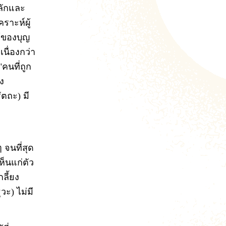
หลักและ
ราะห์ผู้
ท้ของบุญ
เนื่องกว่า
"คนที่ถูก
่ง
ัตถะ) มี
 จนที่สุด
ห็นแก่ตัว
ลี้ยง
วะ) ไม่มี