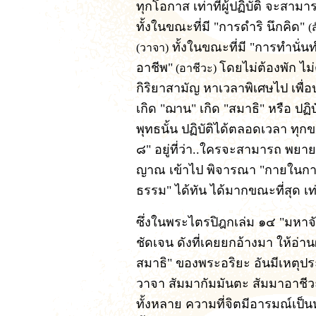
ทุกโอกาส เท่าที่ผู้ปฏิบัติ จะสามาร
ทั้งในขณะที่มี "การดำริ นึกคิด"
(
ทั้งในขณะที่มี "การทำนั่นท
(วาจา)
อาชีพ"
โดยไม่ต้องพัก ไม
(อาชีวะ)
กิริยาสามัญ หาเวลาพิเศษไป เพื่อป
เกิด "ฌาน" เกิด "สมาธิ" หรือ ปฏิบ
พุทธนั้น ปฏิบัติได้ตลอดเวลา ทุ
๘" อยู่ที่ว่า..ใครจะสามารถ พยายา
ญาณ เข้าไป พิจารณา "กายในกาย
ธรรม" ได้ทัน ได้มากขณะที่สุด เท่
ซึ่งในพระไตรปิฎกเล่ม ๑๔ "มหาจั
ชัดเจน ดังที่เคยยกอ้างมา ให้อ่าน
สมาธิ" ของพระอริยะ อันมีเหตุปร
วาจา สัมมากัมมันตะ สัมมาอาชีว
ทั้งหลาย ความที่จิตมีอารมณ์เป็น