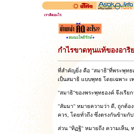
เราคิดอะไร
.
กำไรขาดทุนแท้ของอาริ
ที่สำคัญยิ่ง คือ "สมาธิ"ที่พระพุ
เป็นสมาธิ แบบพุทธ โดยเฉพาะ เพร
"สมาธิ"ของพระพุทธองค์ จึงเรียก
"สัมมา" หมายความว่า ดี, ถูกต้อง
ควร, โดยทั่วถึง ซึ่งตรงกันข้ามกั
ส่วน "ทิฏฐิ" หมายถึง ความเห็น, ท