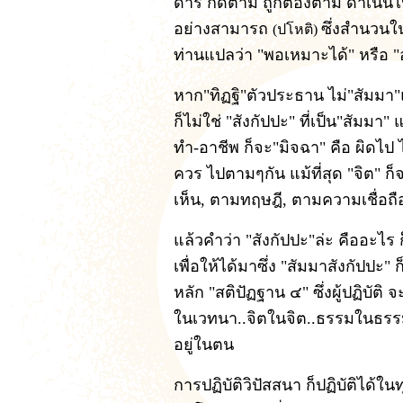
ดำริ ก็ดีตาม ถูกต้องตาม ดำเนิน
อย่างสามารถ
ซึ่งสำนวนใน
(ปโหติ)
ท่านแปลว่า "พอเหมาะได้" หรือ 
หาก"ทิฏฐิ"ตัวประธาน ไม่"สัมมา"แต
ก็ไม่ใช่ "สังกัปปะ" ที่เป็น"สัมม
ทำ-อาชีพ ก็จะ"มิจฉา" คือ ผิดไป 
ควร ไปตามๆกัน แม้ที่สุด "จิต" ก
เห็น, ตามทฤษฎี, ตามความเชื่อถือ,
แล้วคำว่า "สังกัปปะ"ล่ะ คืออะไร ก
เพื่อให้ได้มาซึ่ง "สัมมาสังกัปป
หลัก "สติปัฏฐาน ๔" ซึ่งผู้ปฏิบัต
ในเวทนา..จิตในจิต..ธรรมในธรรม" ห
อยู่ในตน
การปฏิบัติวิปัสสนา ก็ปฏิบัติได้ใ