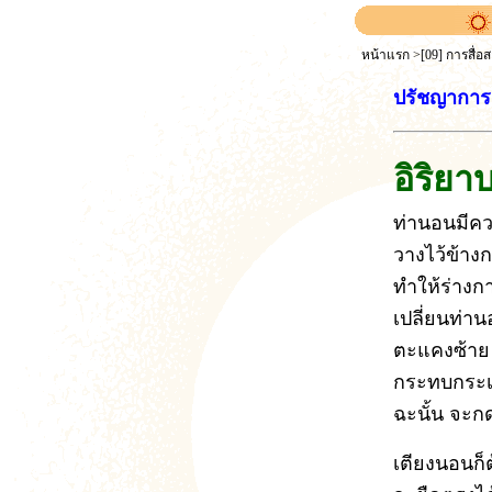
หน้าแรก
>
[09] การสื่อ
ปรัชญาการ
อิริย
ท่านอนมีค
วางไว้ข้างก
ทำให้ร่างกา
เปลี่ยนท่า
ตะแคงซ้าย
กระทบกระเท
ฉะนั้น จะก
เตียงนอนก็ต