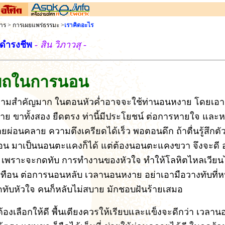
สาร
>
การเผยแพร่ธรรมะ
>
เราคิดอะไร
ดำรงชีพ
- สิน วิภาวสุ -
าบถในการนอน
วามสำคัญมาก ในตอนหัวค่ำอาจจะใช้ท่านอนหงาย โดยเอาม
าย ขาทั้งสอง ยืดตรง ท่านี้มีประโยชน์ ต่อการหายใจ และหล
ยผ่อนคลาย ความตึงเครียดได้เร็ว พอตอนดึก ถ้าตื่นรู้สึกตั
นอน มาเป็นนอนตะแคงก็ได้ แต่ต้องนอนตะแคงขวา จึงจะดี 
 เพราะจะกดทับ การทำงานของหัวใจ ทำให้โลหิตไหลเวียน
ือน ต่อการนอนหลับ เวลานอนหงาย อย่าเอามือวางทับที่หน
ดทับหัวใจ คนก็หลับไม่สบาย มักชอบฝันร้ายเสมอ
้องเลือกให้ดี พื้นเตียงควรให้เรียบและแข็งจะดีกว่า เวลา