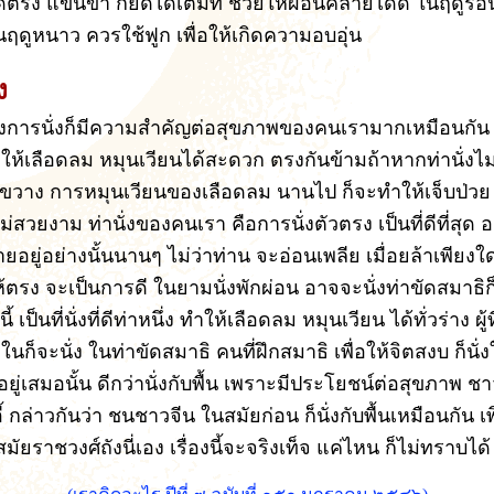
ตรง แขนขา ก็ยืดได้เต็มที่ ช่วยให้ผ่อนคลายได้ดี ในฤดูร้อน
ฤดูหนาว ควรใช้ฟูก เพื่อให้เกิดความอบอุ่น
ง
งการนั่งก็มีความสำคัญต่อสุขภาพของคนเรามากเหมือนกัน ท่า
ให้เลือดลม หมุนเวียนได้สะดวก ตรงกันข้ามถ้าหากท่านั่งไม่
ขวาง การหมุนเวียนของเลือดลม นานไป ก็จะทำให้เจ็บป่วย
่สวยงาม ท่านั่งของคนเรา คือการนั่งตัวตรง เป็นที่ดีที่สุด อย
ายอยู่อย่างนั้นนานๆ ไม่ว่าท่าน จะอ่อนเพลีย เมื่อยล้าเพียงใด 
้ตรง จะเป็นการดี ในยามนั่งพักผ่อน อาจจะนั่งท่าขัดสมาธิก
้ เป็นที่นั่งที่ดีท่าหนึ่ง ทำให้เลือดลม หมุนเวียน ได้ทั่วร่าง ผู้
ในก็จะนั่ง ในท่าขัดสมาธิ คนที่ฝึกสมาธิ เพื่อให้จิตสงบ ก็นั่ง
้ อยู่เสมอนั้น ดีกว่านั่งกับพื้น เพราะมีประโยชน์ต่อสุขภาพ ชาวญ
าอี้ กล่าวกันว่า ชนชาวจีน ในสมัยก่อน ก็นั่งกับพื้นเหมือนกัน เพ
ในสมัยราชวงศ์ถังนี่เอง เรื่องนี้จะจริงเท็จ แค่ไหน ก็ไม่ทราบได้