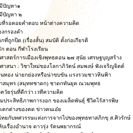
ี้มีปัญหา๑
ี้มีปัญหา ๒
ที่รอคอยคำตอบ หน้าต่างความคิด
องกรองคำ
ที่ถูกปิด (เรื่องสั้น)
สมบัติ ตั้งก่อเกียรติ
่รัก ตอน กีฬาโรงเรียน
ศาสตร์การเมืองเชิงพุทธตอน ๒๗
สุนัย เศรษฐบุญสร้าง
ศาสนา : วิชาใหม่ของโลกาภิวัตน์
สมพงษ์ ฟังเจริญจิตต์
านทอง น่ายกย่องหรือน่าขบขัน
แรงรวมชาวหินฟ้า
หาสมุทร (สมุททชาดก)
ชาดกทันยุค ณวมพุทธ
วิตวัยรุ่นที่ดีกว่า
เวทีความคิด
ิ่มประสิทธิภาพการงอก ของเมล็ดพันธุ์
ชีวิตไร้สารพิษ
แตกต่างของตด
ข่าวคนเอ๋ย
ไทยกับทศวรรษแห่งการจากไปของพุทธทาสภิกขุ
ส.ศิวรักษ์
ับเรื่องอำนาจ
ดาวรุ่ง รัตนพยากรณ์