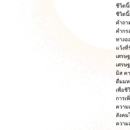
ชีวิตน
ชีวิตน
คำถาม
คำกร
ทางออก
แว้งที
เศรษฐ
เศรษฐ
มิส ค
ดื่มม
เพื่อชี
การเพ
ความ
สังคม
ความล