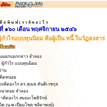
ที่ ๑๖๐ เดือน พฤศจิกายน ๒๕๔๖
ผู้กำไรแบบทุนนิยม คือผู้เป็น หนี้ ในวัฏสงสาร
นนอกบอกกล่าว
จำลอง
 ผู้กำไร แบบทุนนิยม
อ่าน
ดคิดหน่อย
วงคิดอะไร ดร.สุเมธ ตันติเวชกุล
่านาดอย
จำลอง
จ้าคิดอะไร
สมณะโพธิรักษ์
ีวิต (น.พ.เปี่ยมโชค ชลิดาพงษ์)