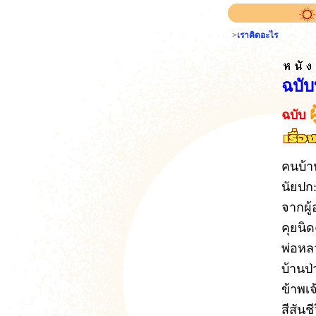
>
เราคิดอะไร
ฉบับ
ฉบับ
คนบ้า
นัยปก:
จากผู้
คุยนิ
พ่อหล
บ้านป
ข้าพเ
สีสันช