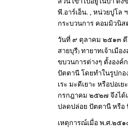
ส่วน เข้าไปอยู่ในป่า ตั้ง
พี.อาร์เอ็น. , หน่วยปูโ
กระบวนการ คอมมิวนิส
วันที่ ๙ ตุลาคม ๒๕๑๓ ต
สายบุรี
ทายาทเจ้าเมือง
)
ขบวนการต่างๆ ตั้งองค์กา
ปัตตานี โดยทำในรูปกอ
เระ มะดีเยาะ หรือปอเยะ 
กรกฎาคม ๒๕๒๗ จึงได้เป
ปลดปล่อย ปัตตานี หรือ บี
เหตุการณ์เมื่อ พ.ศ.๒๕