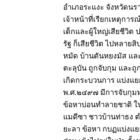
อำเภอระแงะ จังหวัดนรา
เจ้าหน้าที่เรียกเหตุการ
เด็กและผู้ใหญ่เสียชีวิต
รัฐ ก็เสียชีวิต ไปหลายส
หมัด บ้านตันหยงมัส และม
ตะลุบัน ถูกจับกุม และถู
เกิดกระบวนการ แบ่งแ
พ.ศ.๒๔๙๗ มีการจับกุมห
ข้อหาบ่อนทำลายชาติ ใน
แมดีซา ชาวบ้านท่าธง ต
ยะลา ข้อหา กบฏแบ่งแย