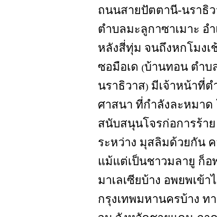
ถนนสายปัตตานี-นราธิวา
ตำบลมะลูกาซาเมาะ อำเ
หลังสี่ทุ่ม จนถึงหกโมงเช
ซอมือเด
บ้านทอน ตำบล
(
นราธิวาส
มีเจ้าหน้าที่ต
)
ศาสนา ที่กำลังละหมาด โ
สนับสนุนโจรก่อการร้าย เ
ระหว่าง มุสลิมด้วยกัน
แม้แต่เป็นชาวมลายู ก็
มาเลเซียบ้าง อพยพเข้
กรุงเทพมหานครบ้าง ท