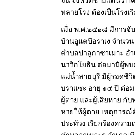
จน จังหวัดชายแดน ภาคใต
หลายโรง ต้องเป็นโรงเรี
เมื่อ พ.ศ.๒๕๑๘ มีการจับ
บ้านอูแตบือราเง จำนวน 
ตำบลปาลูกาซาเมาะ อำเภอ
นาวิกโยธิน ต่อมามีผู้พ
แม่น้ำสายบุรี มีผู้รอดชี
บราแซะ อายุ ๑๔ ปี ต่อ
ผู้ตาย และผู้เสียหาย กับ
หายให้ผู้ตาย เหตุการณ์ด
ประท้วง เรียกร้องความเ