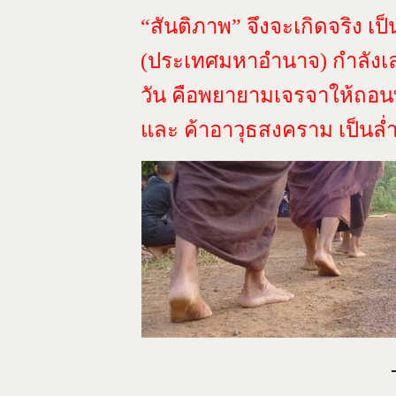
“สันติภาพ” จึงจะเกิดจริง เป็น
(ประเทศมหาอำนาจ) กำลังเล่
วัน คือพยายามเจรจาให้ถอนทห
และ ค้าอาวุธสงคราม เป็นล