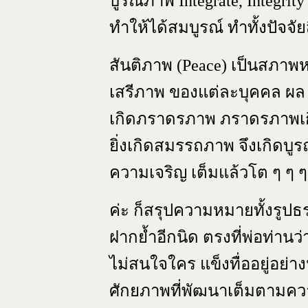
บูรณภาพ Integrate, Integrity
ทำให้ได้สมบูรณ์ ทำทั้งปัจจั
สันติภาพ (Peace) เป็นสภาพ
เสรีภาพ ของแต่ละบุคคล ผ
เกิดภราดรภาพ ภราดรภาพเกิด
ยิ่งเกิดสมรรถภาพ จึงเกิดบู
ความเจริญ เต็มแล้วโต ๆ ๆ ๆ
ค่ะ ก็สรุปความหมายทั้งรูปธ
ฝากย้ำอีกนิด ตรงที่พ่อท่านว่า
ไม่สนใจใคร แข็งทื่ออยู่อย่างน
ศักยภาพที่พัฒนาเต็มตามคว