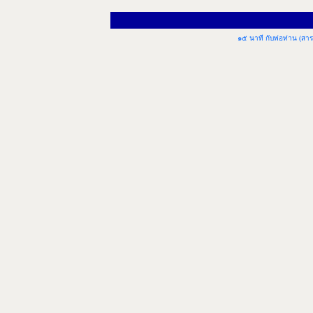
๑๕ นาที กับพ่อท่าน (สา