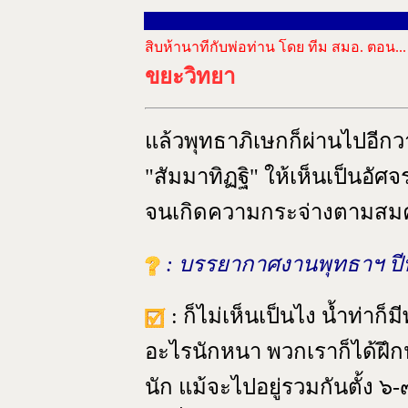
สิบห้านาทีกับพ่อท่าน โดย ทีม สมอ. ตอน...
ขยะวิทยา
แล้วพุทธาภิเษกก็ผ่านไปอีกวา
"สัมมาทิฏฐิ" ให้เห็นเป็นอัศจ
จนเกิดความกระจ่างตามสม
: บรรยากาศงานพุทธาฯ ปีน
: ก็ไม่เห็นเป็นไง น้ำท่าก
อะไรนักหนา พวกเราก็ได้ฝึกปร
นัก แม้จะไปอยู่รวมกันตั้ง ๖-