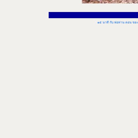
๑๕ นาที กับ พ่อท่าน ตอน ขย