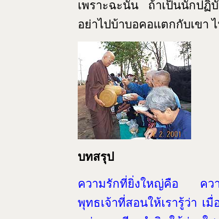
เพราะฉะนั้น ถ้าเป็นนักปฏิ
อย่าไปบ้าบอคอแตกกับเขา ไ
บทสรุป
ความรักที่ยิ่งใหญ่คือ คว
พุทธเจ้าที่สอนให้เรารู้ว่า 