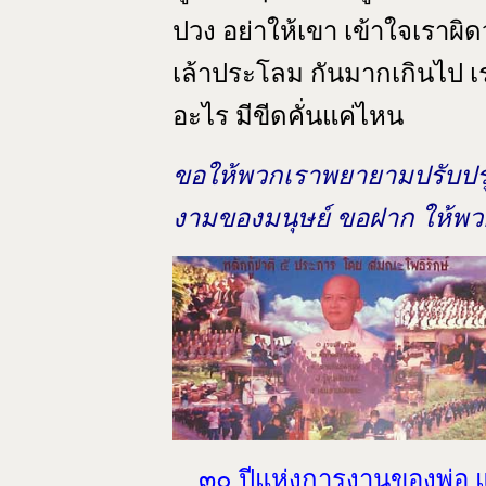
ปวง อย่าให้เขา เข้าใจเราผิด
เล้าประโลม กันมากเกินไป เ
อะไร มีขีดคั่นแค่ไหน
ขอให้พวกเราพยายามปรับปรุง
งามของมนุษย์ ขอฝาก ให้พว
๓๐ ปีแห่งการงานของพ่อ แ