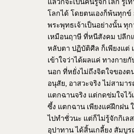
แล้วก็จะเป็นคนรู้จักโลก รู
โลกได้ โดยตนเองก็พ้นทุกข์ 
พระพุทธเจ้าเป็นอย่างนั้น ทุก
เหมือนฤาษี ที่หนีสังคม ปล
หลับตา ปฏิบัติศีล ก็เพียงแ
เข้าใจว่าได้ผลแค่ ทางกายกับ
นอก ที่หยั่งไม่ถึงจิตใจของต
อนุสัย, อาสวะจริง ไม่สามาร
แตกฉานจริง แต่กดข่มใจไว้เท่า
ซึ้ง แตกฉาน เพียงแค่ฝึกฝน 
ไปทำชั่วนะ แต่ก็ไม่รู้จักกิ
อุปาทาน ได้สิ้นเกลี้ยง สัมบู