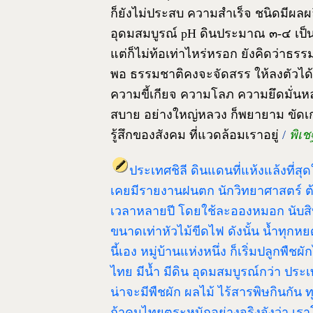
ก็ยังไม่ประสบ ความสำเร็จ ชนิดมีผลผล
อุดมสมบูรณ์ pH ดินประมาณ ๓-๔ เป็น
แต่ก็ไม่ท้อเท่าไหร่หรอก ยังคิดว่าธร
พอ ธรรมชาติคงจะจัดสรร ให้ลงตัวได้ ไม่
ความขี้เกียจ ความโลภ ความยึดมั่นหล
สบาย อย่างใหญ่หลวง ก็พยายาม ขัดเกล
รู้สึกของสังคม ที่แวดล้อมเราอยู่
/
พิเช
ประเทศชิลี ดินแดนที่แห้งแล้งที่
เคยมีรายงานฝนตก นักวิทยาศาสตร์ ต้อ
เวลาหลายปี โดยใช้ละอองหมอก นับสิบ
ขนาดเท่าหัวไม้ขีดไฟ ดังนั้น น้ำทุกหย
นี้เอง หมู่บ้านแห่งหนึ่ง ก็เริ่มปลูกพื
ไทย มีน้ำ มีดิน อุดมสมบูรณ์กว่า ประ
น่าจะมีพืชผัก ผลไม้ ไร้สารพิษกินกัน 
ถ้าคนไทยตระหนักอย่างจริงจังว่า เรา