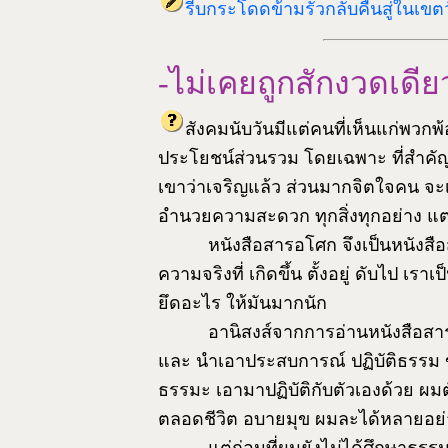
รีบกระโดดข้ามรั้วกลับคืนสู่ในเขต
-ไม่เคยถูกสักงวดเดีย
สังคมนับวันมีแต่คนที่เห็นแก่พวกพ
ประโยชน์ส่วนรวม โดยเฉพาะ ที่สำคัญ 
เขาว่าเจริญแล้ว ส่วนมากจิตใจคน จะเสื
อำนวยความสะดวก ทุกสิ่งทุกอย่าง แต่
หนังสือสารอโศก จึงเป็นหนังสื
ความจริงที่ เกิดขึ้น ตั้งอยู่ ดับไป เรา
ยึดอะไร ให้มันมากนัก
อานิสงส์จากการอ่านหนังสือสาร
และ นำเอาประสบการณ์ ปฏิบัติธรรม
ธรรมะ เอามาปฏิบัติกับตัวเองด้วย ผมต
ตลอดชีวิต อบายมุข ผมละได้หลายอย่างแ