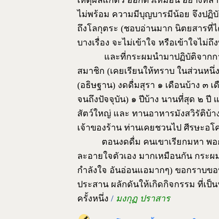
เหตุผลแก้ตัว ออกตัวเหมือน อย่างหลายๆท
ไม่พร้อม ความมีบุญบารมีน้อย จึงปฏิบัต
ถึงโลกุตระ (ชอบอ่านมาก นิตยสารที่
บางเรื่อง จะไม่เข้าใจ หรือเข้าใจไม่ถึง
และที่กระผมนำมาปฏิบัติจากกา
สมาชิก (เคยเรียนให้ทราบ ในส่วนหนึ่ง
(อธิษฐาน) งดดื่มสุรา ๑ เดือนบ้าง ๓ เด
จนถึงปัจจุบัน) ๑ ปีบ้าง นานที่สุด ๒ ปี 
สัตว์ใหญ่ และ ทานอาหารมังสวิรัติบ้าง 
เจ้าของร้าน ท่านเคยชวนไป ศีรษะอโ
ตอนงดดื่ม คนเขาเรียกมหา พอกล
ละอายใจตัวเอง มากเหมือนกัน กระผมข
กำลังใจ อันอ่อนแอมากๆ) ขอกราบขอบพระ
ประสาน ผลักดันให้เกิดกิจกรรม ที่เป็
ครั้งหนึ่ง
/
มงกุฏ ปราสาร