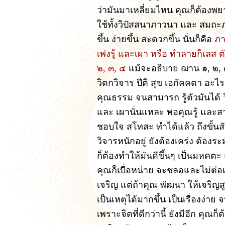
ว่ามันมาเหลี่ยมไหน คุณก็ต้องพย
ใช้ทั้งวิปัสสนาภาวนา และ สมถะ
ขึ้น ง่ายขึ้น สะดวกขึ้น นั่นก็คือ
ภา
เพ่งรู้ และเผา หรือ ทำลายกิเลส ต
๒, ๓, ๔
แม้จะอธิบาย ฌาน ๑, ๒, ๓
วิตกวิจาร ปีติ สุข เอกัคคตา อะไ
คุณธรรม จนสามารถ รู้ตัวมันได้ วิ
และ เผานั่นแหละ พอคุณรู้ และสาม
ชอบใจ สโทสะ ทำได้แล้ว ถึงขั้นสัง
วิจารหนักอยู่ ยังต้องเคร่ง ต้องระม
ก็ต้องทำให้มันดีขึ้นๆ เป็นมหคตะ แ
คุณก็เบื่อหน่าย จะชลอและไม่ต่อเน
เจริญ แต่ถ้าคุณ พัฒนา ให้เจริญสูง
เป็นเหตุได้มากขึ้น เป็นเรื่องง่าย 
เพราะจิตที่ดีกว่านี้ ยังมีอีก คุณ