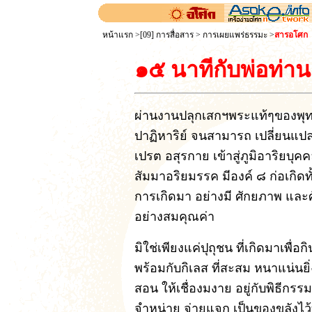
หน้าแรก
>
[09] การสื่อสาร
>
การเผยแพร่ธรรมะ
>
สารอโศก
๑๕ นาทีกับพ่อท่า
ผ่านงานปลุกเสกฯพระแท้ๆของพุทธ 
ปาฏิหาริย์ จนสามารถ เปลี่ยนแ
เปรต อสุรกาย เข้าสู่ภูมิอาริยบุค
สัมมาอริยมรรค มีองค์ ๘ ก่อเกิดท
การเกิดมา อย่างมี ศักยภาพ และศัก
อย่างสมคุณค่า
มิใช่เพียงแค่ปุถุชน ที่เกิดมาเพื่
พร้อมกับกิเลส ที่สะสม หนาแน่นยิ่
สอน ให้เชื่องมงาย อยู่กับพิธีกรรม
จำหน่าย จ่ายแจก เป็นของขลังไว้