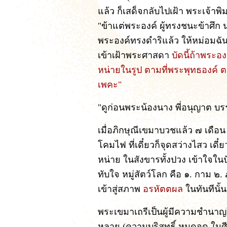
แล้ว ก็เสด็จกลับไปเฝ้า พระเจ้าพิ
"ข้าแต่พระองค์ ผู้ทรงชนะข้าศึก น
พระองค์ทรงดำริแล้ว ให้หม่อมฉั
เข้าเฝ้าพระศาสดา
บัดนี้ถ้าพระอ
หน่ายในรูป ตามที่พระพุทธองค์ 
เพคะ"
"ดูก่อนพระน้องนาง พี่อนุญาต บร
เมื่อภิกษุณีเขมาบวชแล้ว ๗ เดือน 
โคมไฟ ที่เดี๋ยวก็จุดสว่างไสว เดี๋ย
หน่าย ในสังขารทั้งปวง เข้าใจในป
ทับใจ หมู่สัตว์โลก คือ ๑. กาม ๒.
เข้าสู่สภาพ
อรหัตตผล
ในทันทีนั้น
พระเขมาเถรีเป็นผู้มีความชำนาญใ
หลาย (ความบริสุทธิ์ หมดจด ในศีล