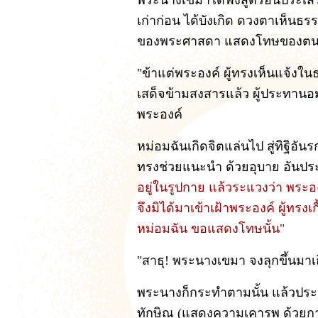
พระนางเขมาได้ฟังสูตรอันประเสริ
เก่าก่อน ได้บังเกิด ดวงตาเห็นธร
ของพระศาสดา แสดงโทษของตน
"ข้าแต่พระองค์ ผู้ทรงเห็นแจ้งในธร
เสด็จข้ามสงสารแล้ว ผู้ประทาน
พระองค์
หม่อมฉันเกิดจิตแล่นไป สู่ทิฐิอ
ทรงช่วยแนะนำ ด้วยอุบาย อันปร
อยู่ในรูปกาย แล้วระแวงว่า พระองค
จึงมิได้มาเข้าเฝ้าพระองค์ ผู้ทร
หม่อมฉัน ขอแสดงโทษนั้น"
"สาธุ! พระนางเขมา จงลุกขึ้นมาเ
พระนางก็กระทำตามนั้น แล้วประ
ทักษิณ (แสดงความเคารพ ด้วยกา