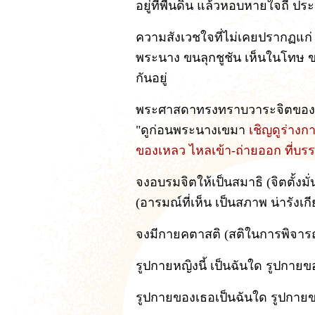
อยู่ที่พื้นดิน แล้วหอบหายใจถี่ 
ความสังเวชใจที่ไม่เคยปรากฏแก่ พร
พระนาง ขนลุกชูชัน เห็นในโทษ ข
กันอยู่
พระศาสดาทรงทราบวาระจิตของพร
"ดูก่อนพระนางเขมา
เชิญดูร่างก
ของเหลว ไหลเข้า-ถ่ายออก ที่บร
จงอบรมจิตให้เป็นสมาธิ (จิตตั้งม
(อารมณ์ที่เห็น เป็นสภาพ น่ารังเกี
จงมีกายคตาสติ (สติในการพิจาร
รูปกายหญิงนี้ เป็นฉันใด รูปกายขอ
รูปกายของเธอเป็นฉันใด รูปกายของ