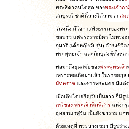
พระธิดาคนโตสุด ของ
พระเจ้ากา
สมบูรณ์ ชาตินี้นางได้นามว่า
สม
วันหนึ่ง มีโอกาสฟังธรรมของพระพ
ขอบวช แต่พระราชบิดา ไม่ทรงอนุ
กุมารี (เด็กหญิงวัยรุ่น) ดำรงชีวิต
พระพุทธเจ้า และภิกษุสงฆ์ทั้งหล
พอมาถึงยุคสมัยของ
พระพุทธเจ้า
เพราะพอเกิดมาแล้ว ในราชสกุล 
มัททราช
และชาวพระนคร มีแต่ค
เมื่อเติบโตเจริญวัยเป็นสาว ก็ม
เทวีของ พระเจ้าพิมพิสาร
แห่งกร
อุทยานเวฬุวัน เป็นสังฆาราม แก
ด้วยเหตุที่ พระนางเขมา มีรูปร่