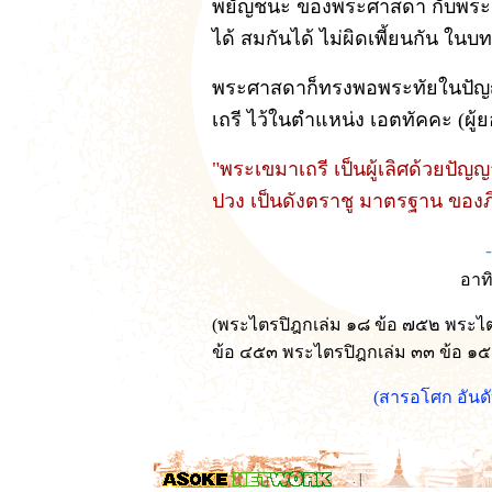
พยัญชนะ ของพระศาสดา กับพระเข
ได้ สมกันได้ ไม่ผิดเพี้ยนกัน ในบ
พระศาสดาก็ทรงพอพระทัยในปัญญา
เถรี ไว้ในตำแหน่ง เอตทัคคะ (ผู้
"พระเขมาเถรี เป็นผู้เลิศด้วยปัญ
ปวง เป็นดังตราชู มาตรฐาน ของภิ
อาท
(พระไตรปิฎกเล่ม ๑๘ ข้อ ๗๕๒ พระไ
ข้อ ๔๕๓ พระไตรปิฎกเล่ม ๓๓ ข้อ ๑
(สารอโศก อัน
.
|