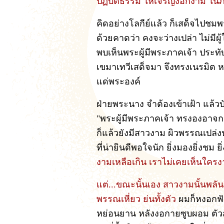
ปฏิบัติธรรม ให้เจริญงอกงาม ใน
คิดอย่างโลกีย์แล้ว ก็เสด็จไปชม
ด้วยคาดว่า คงจะว่างเปล่า ไม่มีผู้
พบเห็นพระผู้มีพระภาคเจ้า ประท
เขมาเทวีเสด็จมา จึงทรงเนรมิต 
แด่พระองค์
ฝ่ายพระนาง จำต้องเข้าเฝ้า แล้วบ
"พระผู้มีพระภาคเจ้า ทรงองอาจก
ก็แล้วยังมีสาวงาม ผิวพรรณเปล่งป
ที่น่ายินดีพอใจนัก ยิ่งมองยิ่งชม ย
งามเหลือเกิน เราไม่เคยเห็นใครง
แต่...ขณะนั้นเอง สาวงามนั้นพลั
พรรณเหี่ยว ย่นทั้งตัว
ผมก็หงอกฟั
หย่อนยาน หลังงอกายซูบผอม ตัวสั่