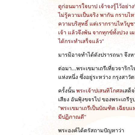
ดูก่อนมารใจบาป เจ้าจงรู้ไว้อย่าง
ไม่รู้ความเป็นจริง พากัน กราบไห
ความบริสุทธิ์ แต่เรากราบไหว้บ
เจ้า แล้วจึงพ้น จากทุกข์ทั้งปวง
ได้กระทำเสร็จแล้ว"
มารมิอาจทำได้ดังปรารถนา จึงห
ต่อมา...พระเขมาเถรีเที่ยวจาริกไ
แห่งหนึ่ง ซึ่งอยู่ระหว่าง กรุงสาวั
ครั้งนั้น
พระเจ้าปเสนทิโกศล
เสด็จ
เสียง อันฟุ้งขจรไป ของพระเถรีรูปน
"พระเขมาเถรีเป็นบัณฑิต เฉียบแ
มีปฏิภาณดี"
พระองค์ได้ตรัสถามปัญหาว่า