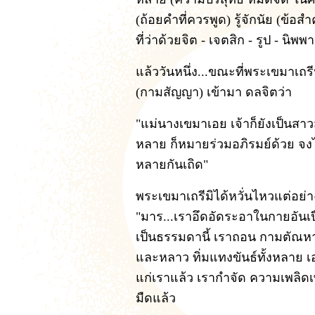
(ถ้อยคำที่ควรพูด) รู้จักนัย (ข้อ
ที่ว่าด้วยจิต - เจตสิก - รูป - นิพพ
แล้ววันหนึ่ง...ขณะที่พระเขมาเถรีน
(กามสัญญา) เข้ามา ดลจิตว่า
"แม่นางเขมาเอย เจ้าก็ยังเป็นสาว
หลาย ก็หมายร่วมอภิรมย์ด้วย จงไปเ
หลายกันเถิด"
พระเขมาเถรีมิได้หวั่นไหวแต่อย
"มาร...เราอึดอัดระอาในกายอันเ
เป็นธรรมดานี้ เราถอน กามตัณหา
และหลาว ทิ่มแทงขันธ์ทั้งหลาย เอาไ
แก่เราแล้ว เรากำจัด ความเพลิดเ
มืดแล้ว