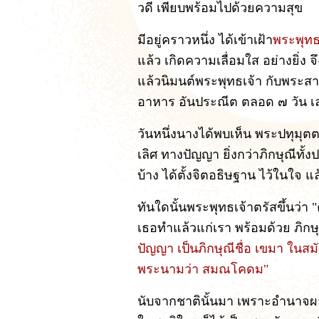
วดี เพียบพร้อมไปด้วยความสุข
มีอยู่คราวหนึ่ง ได้เข้าเฝ้า
พระพุทธ
แล้ว เกิดความเลื่อมใส อย่างยิ่ง จ
แล้วนิมนต์พระพุทธเจ้า กับพระส
อาหาร อันประณีต ตลอด ๗ วัน เล
วันหนึ่งนางได้พบเห็น พระปทุมุตตรพ
เลิศ ทางปัญญา ยิ่งกว่าภิกษุณีทั้ง
บ้าง ได้ตั้งจิตอธิษฐาน ไว้ในใจ
ทันใดนั้นพระพุทธเจ้าตรัสขึ้นว่
เธอทำแล้วแก่เรา พร้อมด้วย ภิกษ
ปัญญา เป็นภิกษุณีชื่อ เขมา ในส
พระนามว่า สมณโคดม"
นับจากชาตินั้นมา เพราะอำนาจผลบ