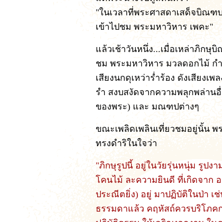
"ในเวลาที่พระศาสดาเสด็จบิณฑบ
เข้าไปชม พระมหาวิหาร เพคะ"
แล้วเช้าวันหนึ่ง...เมื่อเหล่าภิ
ชม พระมหาวิหาร มวลดอกไม้ กำลั
เสียงนกดุเหว่าร่ำร้อง ดังเสียง
รำ สงบสงัดจากความพลุกพล่านอื่น พ
ของพระ) และ มณฑปต่างๆ
ขณะเพลิดเพลินเที่ยวชมอยู่นั้น พร
ทรงดำริในใจว่า
"ภิกษุรูปนี้ อยู่ในวัยรุ่นหนุ่ม รูป
โคนไม้ ละความยินดี ที่เกิดจาก 
ประณีตยิ่ง) อยู่ มาปฏิบัติในป่า เ
ธรรมดาแล้ว คฤหัสถ์ควรบริโภคกา