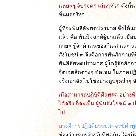
แหยะๆ จับๆจดๆ เล่นๆหัวๆ
ดังนั้
ขั้นผลจริงๆ
ผู้ที่จะพ้นสีลัพพตปรามาส จึงได้แ
แล้ว คือ พ้นมิจฉาทิฐิมาแล้ว เมื่อม
กายะ รู้จักตัวตนของกิเลส และ ลง
สังโยชน์ ๓ จึงคือการพ้นสักกายทิฐิ
พ้นสีลัพพตปรามาส ผู้ใดรู้จักสักก
จิตเจตสิกต่างๆ ชัดเจน ในภาคปฏิบั
จริงเอาจัง ไม่ใช่อย่างลูบๆคลำๆ
เมื่อสามารถปฏิบัติศีลพรต อย่าง
ได้จริง ก็จะเป็น ผู้พ้นสังโยชน์ ๓
ไป
บางทีการปฏิบัติธรรมมักจะมีคำพูดก
ช่องว่างระหว่างวัยที่พูดกัน ใครก