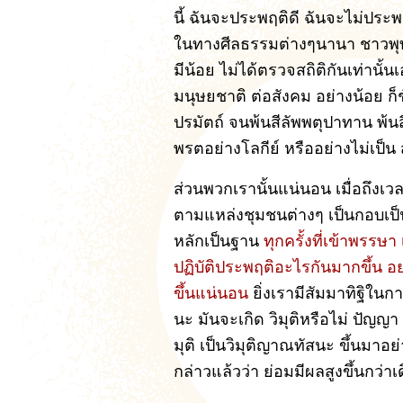
นี้ ฉันจะประพฤติดี ฉันจะไม่ประพฤต
ในทางศีลธรรมต่างๆนานา ชาวพุทธที
มีน้อย ไม่ได้ตรวจสถิติกันเท่านั้
มนุษยชาติ ต่อสังคม อย่างน้อย ก็
ปรมัตถ์ จนพ้นสีลัพพตุปาทาน พ้
พรตอย่างโลกีย์ หรืออย่างไม่เป็น 
ส่วนพวกเรานั้นแน่นอน เมื่อถึง
ตามแหล่งชุมชนต่างๆ เป็นกอบเป็นก
หลักเป็นฐาน
ทุกครั้งที่เข้าพรรษ
ปฏิบัติประพฤติอะไรกันมากขึ้น อย
ขึ้นแน่นอน
ยิ่งเรามีสัมมาทิฐิในกา
นะ มันจะเกิด วิมุติหรือไม่ ปัญญา
มุติ เป็นวิมุติญาณทัสนะ ขึ้นมาอย่า
กล่าวแล้วว่า ย่อมมีผลสูงขึ้นกว่าเ