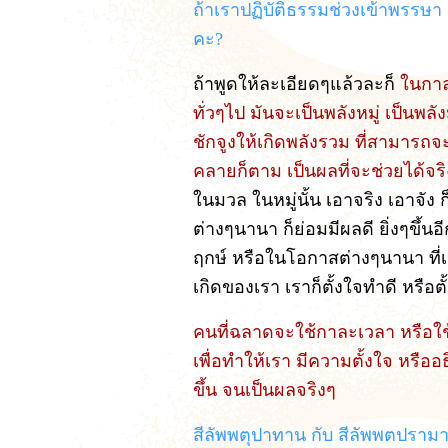
ถ้าเราปฏิบัติธรรมช่วงเข้าพรรษ
คะ?
ถ้าพูดให้ละเอียดๆแล้วละก็
ในกาละ
ทั่วๆไป มันจะเป็นพลังหมู่ เป็น
ชักจูงให้เกิดพลังรวม ที่สามารถ
คลายก็ตาม เป็นผลที่จะช่วยได้จร
ในมวล ในหมู่นั้น เอาจริง เอาจัง ก็ย
ต่างๆนานา ก็ย่อมมีผลดี ยิ่งๆขึ้น
ฤกษ์ หรือในโอกาสต่างๆนานา ที่เป
เกิดของเรา เราก็ตั้งใจทำดี หรือ
คนที่ฉลาดจะใช้กาละเวลา หรือใช้
เพื่อทำให้เรา มีความตั้งใจ หรืออธ
ขึ้น จนเป็นผลจริงๆ
สีลัพพตุปาทาน กับ สีลัพพตปราม