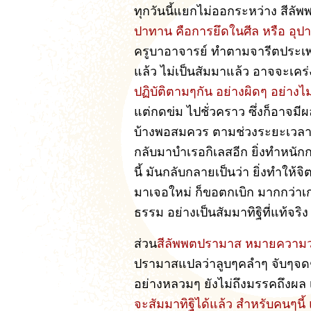
ทุกวันนี้แยกไม่ออกระหว่าง สีลั
ปาทาน คือการยึดในศีล หรือ อุ
ครูบาอาจารย์ ทำตามจารีตประเพณี ส
แล้ว ไม่เป็นสัมมาแล้ว อาจจะเคร่ง
ปฏิบัติตามๆกัน อย่างผิดๆ อย่างไม
แต่กดข่ม ไปชั่วคราว ซึ่งก็อาจม
บ้างพอสมควร ตามช่วงระยะเวลา 
กลับมาบำเรอกิเลสอีก ยิ่งทำหนักก
นี้ มันกลับกลายเป็นว่า ยิ่งทำใ
มาเจอใหม่ ก็ขอตกเบิก มากกว่าเก่า
ธรรม อย่างเป็นสัมมาทิฐิที่แท้จริง
ส่วน
สีลัพพตปรามาส หมายความว่า
ปรามาสแปลว่าลูบๆคลำๆ จับๆจดๆ
อย่างหลวมๆ ยังไม่ถึงมรรคถึงผล
จะสัมมาทิฐิได้แล้ว สำหรับคนๆนี้ 